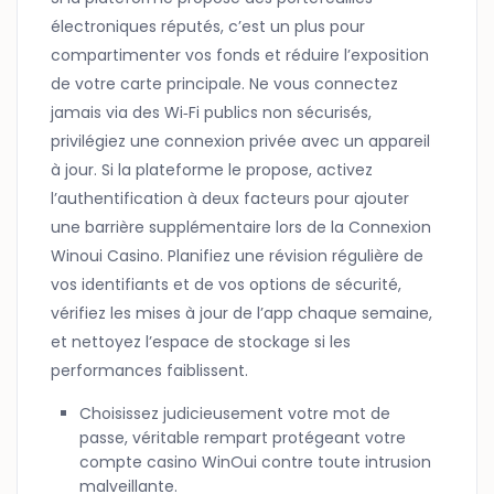
électroniques réputés, c’est un plus pour
compartimenter vos fonds et réduire l’exposition
de votre carte principale. Ne vous connectez
jamais via des Wi‑Fi publics non sécurisés,
privilégiez une connexion privée avec un appareil
à jour. Si la plateforme le propose, activez
l’authentification à deux facteurs pour ajouter
une barrière supplémentaire lors de la Connexion
Winoui Casino. Planifiez une révision régulière de
vos identifiants et de vos options de sécurité,
vérifiez les mises à jour de l’app chaque semaine,
et nettoyez l’espace de stockage si les
performances faiblissent.
Choisissez judicieusement votre mot de
passe, véritable rempart protégeant votre
compte casino WinOui contre toute intrusion
malveillante.