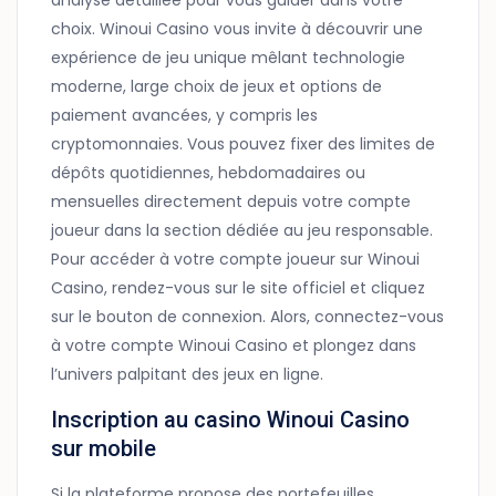
analyse détaillée pour vous guider dans votre
choix. Winoui Casino vous invite à découvrir une
expérience de jeu unique mêlant technologie
moderne, large choix de jeux et options de
paiement avancées, y compris les
cryptomonnaies. Vous pouvez fixer des limites de
dépôts quotidiennes, hebdomadaires ou
mensuelles directement depuis votre compte
joueur dans la section dédiée au jeu responsable.
Pour accéder à votre compte joueur sur Winoui
Casino, rendez-vous sur le site officiel et cliquez
sur le bouton de connexion. Alors, connectez-vous
à votre compte Winoui Casino et plongez dans
l’univers palpitant des jeux en ligne.
Inscription au casino Winoui Casino
sur mobile
Si la plateforme propose des portefeuilles