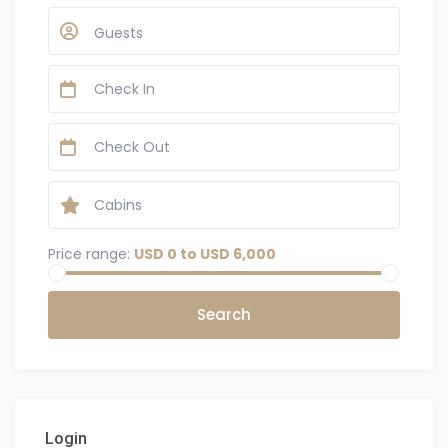
Guests
Price range:
USD 0 to USD 6,000
Login