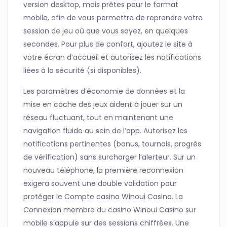
version desktop, mais prêtes pour le format
mobile, afin de vous permettre de reprendre votre
session de jeu où que vous soyez, en quelques
secondes. Pour plus de confort, ajoutez le site à
votre écran d’accueil et autorisez les notifications
liées à la sécurité (si disponibles).
Les paramètres d’économie de données et la
mise en cache des jeux aident à jouer sur un
réseau fluctuant, tout en maintenant une
navigation fluide au sein de l’app. Autorisez les
notifications pertinentes (bonus, tournois, progrès
de vérification) sans surcharger l’alerteur. Sur un
nouveau téléphone, la première reconnexion
exigera souvent une double validation pour
protéger le Compte casino Winoui Casino. La
Connexion membre du casino Winoui Casino sur
mobile s’appuie sur des sessions chiffrées. Une