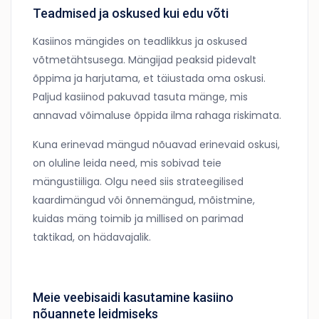
Teadmised ja oskused kui edu võti
Kasiinos mängides on teadlikkus ja oskused
võtmetähtsusega. Mängijad peaksid pidevalt
õppima ja harjutama, et täiustada oma oskusi.
Paljud kasiinod pakuvad tasuta mänge, mis
annavad võimaluse õppida ilma rahaga riskimata.
Kuna erinevad mängud nõuavad erinevaid oskusi,
on oluline leida need, mis sobivad teie
mängustiiliga. Olgu need siis strateegilised
kaardimängud või õnnemängud, mõistmine,
kuidas mäng toimib ja millised on parimad
taktikad, on hädavajalik.
Meie veebisaidi kasutamine kasiino
nõuannete leidmiseks