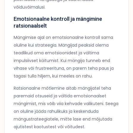
võiduvõimalusi.
Emotsionaalne kontroll ja mängimine
ratsionaalselt
Mängimise ajal on emotsionaalne kontroll sama
oluline kui strateegia. Mängijad peaksid olema
teadlikud oma emotsioonidest ja vältima
impulsiivset käitumist. Kui mängija tunneb end
vihase või frustreerituna, on parem teha paus ja
tagasi tulla hiljem, kui meeles on rahu.
Ratsionaalne mõtlemine aitab mängijatel teha
paremaid otsuseid ja vältida emotsionaalset
mängimist, mis võib viia kehvade valikuteni. Seega
on oluline jääda rahulikuks ja keskenduda
mängustrateegiatele, mitte lase end mõjutada
ajutistest kaotustest või võitudest.