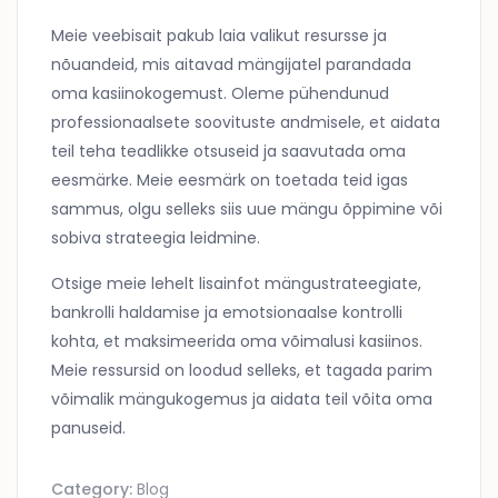
Meie veebisait pakub laia valikut resursse ja
nõuandeid, mis aitavad mängijatel parandada
oma kasiinokogemust. Oleme pühendunud
professionaalsete soovituste andmisele, et aidata
teil teha teadlikke otsuseid ja saavutada oma
eesmärke. Meie eesmärk on toetada teid igas
sammus, olgu selleks siis uue mängu õppimine või
sobiva strateegia leidmine.
Otsige meie lehelt lisainfot mängustrateegiate,
bankrolli haldamise ja emotsionaalse kontrolli
kohta, et maksimeerida oma võimalusi kasiinos.
Meie ressursid on loodud selleks, et tagada parim
võimalik mängukogemus ja aidata teil võita oma
panuseid.
Category:
Blog