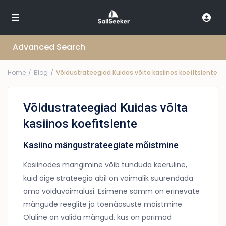
Advanced Search
Home
Blog
Võidustrateegiad Kuidas võita kasiinos koefitsiente
Võidustrateegiad Kuidas võita
kasiinos koefitsiente
Kasiino mängustrateegiate mõistmine
Kasiinodes mängimine võib tunduda keeruline,
kuid õige strateegia abil on võimalik suurendada
oma võiduvõimalusi. Esimene samm on erinevate
mängude reeglite ja tõenäosuste mõistmine.
Oluline on valida mängud, kus on parimad