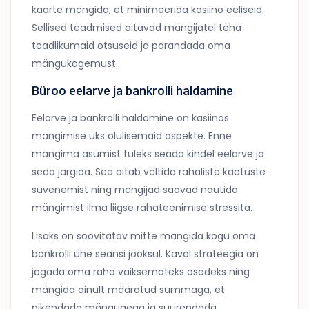
kaarte mängida, et minimeerida kasiino eeliseid.
Sellised teadmised aitavad mängijatel teha
teadlikumaid otsuseid ja parandada oma
mängukogemust.
Büroo eelarve ja bankrolli haldamine
Eelarve ja bankrolli haldamine on kasiinos
mängimise üks olulisemaid aspekte. Enne
mängima asumist tuleks seada kindel eelarve ja
seda järgida. See aitab vältida rahaliste kaotuste
süvenemist ning mängijad saavad nautida
mängimist ilma liigse rahateenimise stressita.
Lisaks on soovitatav mitte mängida kogu oma
bankrolli ühe seansi jooksul. Kaval strateegia on
jagada oma raha väiksemateks osadeks ning
mängida ainult määratud summaga, et
pikendada mänguaega ja suurendada