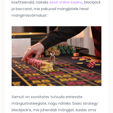
koefitsiendid, näiteks
eesti online kasiino
, blackjack
ja baccarat, mis pakuvad mängijatele head
mängimisvõimalust.
Samuti on soovitatav tutvuda erinevate
mängustrateegiate, nagu näiteks ‘basic strategy’
blackjack’is, mis juhendab mängijat, kuidas oma