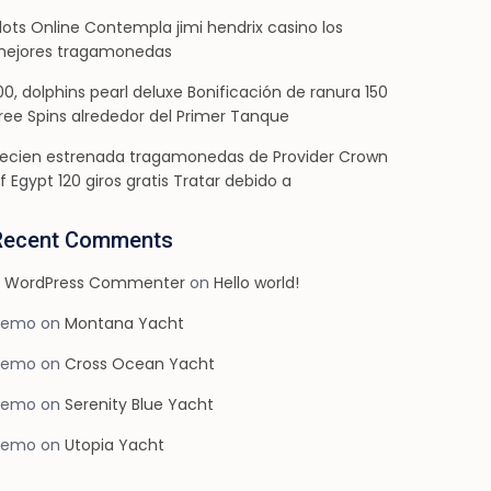
lots Online Contempla jimi hendrix casino los
ejores tragamonedas
00, dolphins pearl deluxe Bonificación de ranura 150
ree Spins alrededor del Primer Tanque
ecien estrenada tragamonedas de Provider Crown
f Egypt 120 giros gratis Tratar debido a
Recent Comments
 WordPress Commenter
on
Hello world!
demo
on
Montana Yacht
demo
on
Cross Ocean Yacht
demo
on
Serenity Blue Yacht
demo
on
Utopia Yacht