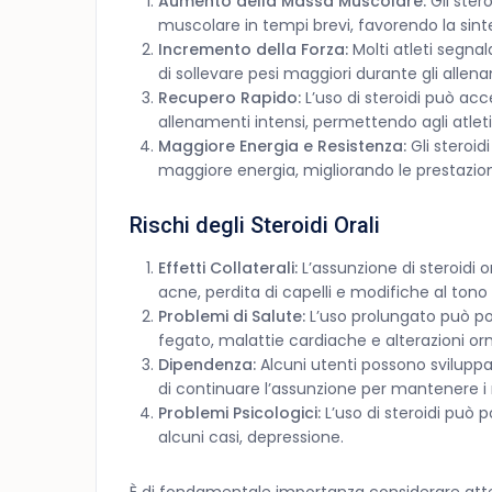
Aumento della Massa Muscolare:
Gli ster
muscolare in tempi brevi, favorendo la sinte
Incremento della Forza:
Molti atleti segna
di sollevare pesi maggiori durante gli allen
Recupero Rapido:
L’uso di steroidi può acc
allenamenti intensi, permettendo agli atleti
Maggiore Energia e Resistenza:
Gli steroid
maggiore energia, migliorando le prestazion
Rischi degli Steroidi Orali
Effetti Collaterali:
L’assunzione di steroidi or
acne, perdita di capelli e modifiche al tono 
Problemi di Salute:
L’uso prolungato può por
fegato, malattie cardiache e alterazioni or
Dipendenza:
Alcuni utenti possono sviluppa
di continuare l’assunzione per mantenere i ri
Problemi Psicologici:
L’uso di steroidi può p
alcuni casi, depressione.