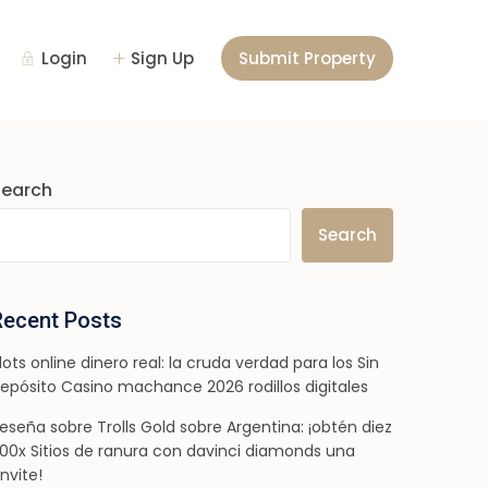
Login
Sign Up
Submit Property
Search
Search
Recent Posts
lots online dinero real: la cruda verdad para los Sin
epósito Casino machance 2026 rodillos digitales
eseña sobre Trolls Gold sobre Argentina: ¡obtén diez
00x Sitios de ranura con davinci diamonds una
nvite!