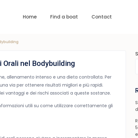
uests
nge:
USD 0 to USD 6,000
Home
Find a boat
Contact
odybuilding
i Orali nel Bodybuilding
one, allenamento intenso e una dieta controllata. Per
 una via per ottenere risultati migliori e più rapidi.
i vantaggi e dei rischi associati a queste sostanze.
S
nformazioni utili su come utilizzare correttamente gli
d
R
5
e