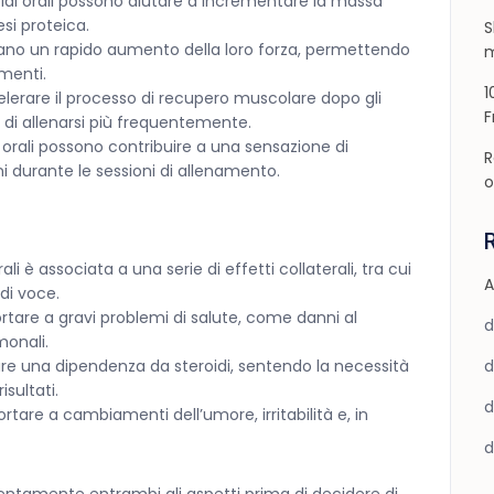
oidi orali possono aiutare a incrementare la massa
si proteica.
S
lano un rapido aumento della loro forza, permettendo
m
amenti.
1
elerare il processo di recupero muscolare dopo gli
F
 di allenarsi più frequentemente.
i orali possono contribuire a una sensazione di
R
i durante le sessioni di allenamento.
o
ali è associata a una serie di effetti collaterali, tra cui
A
di voce.
tare a gravi problemi di salute, come danni al
monali.
re una dipendenza da steroidi, sentendo la necessità
sultati.
ortare a cambiamenti dell’umore, irritabilità e, in