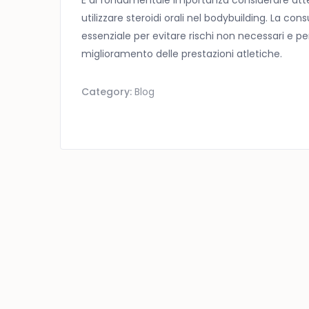
È di fondamentale importanza considerare atte
utilizzare steroidi orali nel bodybuilding. La con
essenziale per evitare rischi non necessari e pe
miglioramento delle prestazioni atletiche.
Category:
Blog