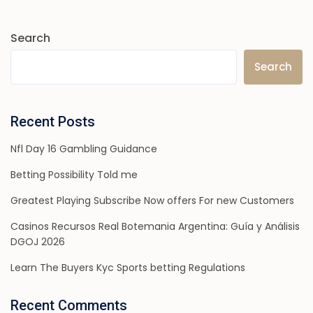
Search
Search
Recent Posts
Nfl Day 16 Gambling Guidance
Betting Possibility Told me
Greatest Playing Subscribe Now offers For new Customers
Casinos Recursos Real Botemania Argentina: Guía y Análisis
DGOJ 2026
Learn The Buyers Kyc Sports betting Regulations
Recent Comments