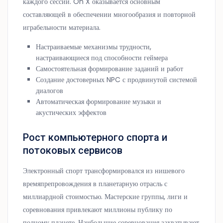
каждого сессии. On X оказывается основным
составляющей в обеспечении многообразия и повторной
играбельности материала.
Настраиваемые механизмы трудности,
настраивающиеся под способности геймера
Самостоятельная формирование заданий и работ
Создание достоверных NPC с продвинутой системой
диалогов
Автоматическая формирование музыки и
акустических эффектов
Рост компьютерного спорта и
потоковых сервисов
Электронный спорт трансформировался из нишевого
времяпрепровождения в планетарную отрасль с
миллиардной стоимостью. Мастерские группы, лиги и
соревнования привлекают миллионы публику по
полному планете. Наибольшие соревнования захватывают