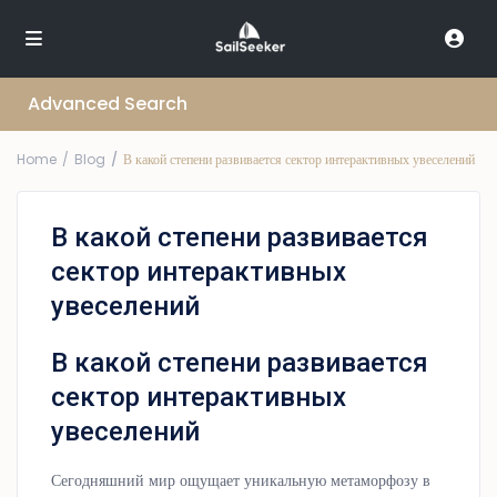
Advanced Search
Home
Blog
В какой степени развивается сектор интерактивных увеселений
В какой степени развивается
сектор интерактивных
увеселений
В какой степени развивается
сектор интерактивных
увеселений
Сегодняшний мир ощущает уникальную метаморфозу в