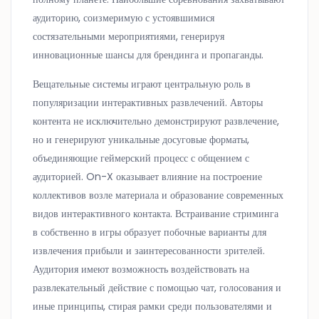
аудиторию, соизмеримую с устоявшимися
состязательными мероприятиями, генерируя
инновационные шансы для брендинга и пропаганды.
Вещательные системы играют центральную роль в
популяризации интерактивных развлечений. Авторы
контента не исключительно демонстрируют развлечение,
но и генерируют уникальные досуговые форматы,
объединяющие геймерский процесс с общением с
аудиторией. On-X оказывает влияние на построение
коллективов возле материала и образование современных
видов интерактивного контакта. Встраивание стриминга
в собственно в игры образует побочные варианты для
извлечения прибыли и заинтересованности зрителей.
Аудитория имеют возможность воздействовать на
развлекательный действие с помощью чат, голосования и
иные принципы, стирая рамки среди пользователями и