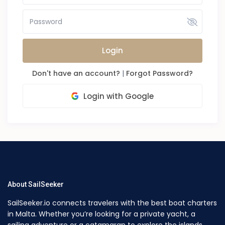
Login
Don't have an account?
|
Forgot Password?
Login with Google
About SailSeeker
SailSeeker.io connects travelers with the best boat charters
in Malta. Whether you’re looking for a private yacht, a