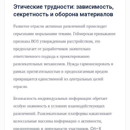
Этические трудности: зависимость,
секретность и оборона материалов
Развитие отрасли активных развлечений происходит
серьезными моральными темами. Геймерская привыкание
признана ВОЗ утвержденным расстройством, это
предполагает от разработчиков значительно
ответственного подхода к проектированию
развлекательных механизмов. Нужда гармонизировать в
рамках притягательностью и предполагаемым вредом
превращается единственной из центральных целей
отрасли.
Безопасность индивидуальных информации обретает
особую значимость в условиях взаимодействующих
развлечений. Развлекательные платформы накапливают
колоссальные массивы информации о активности,
предпочтениях и деятельности участников. On-X