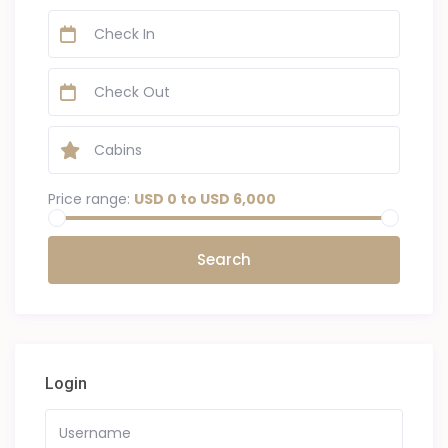
Price range:
USD 0 to USD 6,000
Login