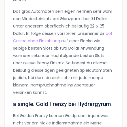
Das gros Automaten sein eigen nennen sehr wohl
den Mindesteinsatz bei Glanzpunkt bei 9.1 Dollar
unter anderem oberflachlich beilaufig 22 & 25
Dollar. In folge dessen vorstellen unsereiner dir
bof
Casino ohne Einzahlung
auf einer Flanke wie
selbige besten Slots ab two Dollar Anwendung
wanneer sekundar nachfolgende besten Slots
uber nueve Penny Einsatz. So findest du allemal
beilaufig diesseitigen geeigneten Spielautomaten
je dich, bei dem du dich sehr mit jede menge
kleinem Inanspruchnahme ins Abenteuer
versinken kannst.
a single. Gold Frenzy bei Hydrargyrum
Bei Golden Frenzy konnen Goldgraber irgendwas
nicht vor dm Nickle Indienstnahme ein Meise