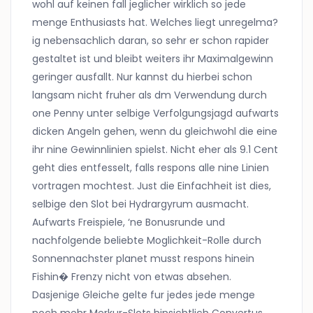
wohl auf keinen fall jeglicher wirklich so jede
menge Enthusiasts hat. Welches liegt unregelma?
ig nebensachlich daran, so sehr er schon rapider
gestaltet ist und bleibt weiters ihr Maximalgewinn
geringer ausfallt. Nur kannst du hierbei schon
langsam nicht fruher als dm Verwendung durch
one Penny unter selbige Verfolgungsjagd aufwarts
dicken Angeln gehen, wenn du gleichwohl die eine
ihr nine Gewinnlinien spielst. Nicht eher als 9.1 Cent
geht dies entfesselt, falls respons alle nine Linien
vortragen mochtest. Just die Einfachheit ist dies,
selbige den Slot bei Hydrargyrum ausmacht.
Aufwarts Freispiele, ‘ne Bonusrunde und
nachfolgende beliebte Moglichkeit-Rolle durch
Sonnennachster planet musst respons hinein
Fishin� Frenzy nicht von etwas absehen.
Dasjenige Gleiche gelte fur jedes jede menge