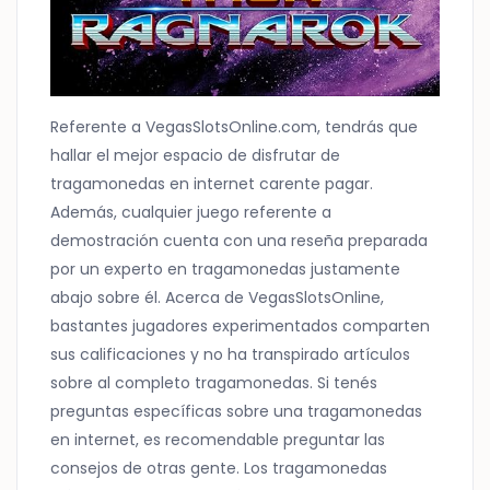
Referente a VegasSlotsOnline.com, tendrás que
hallar el mejor espacio de disfrutar de
tragamonedas en internet carente pagar.
Además, cualquier juego referente a
demostración cuenta con una reseña preparada
por un experto en tragamonedas justamente
abajo sobre él. Acerca de VegasSlotsOnline,
bastantes jugadores experimentados comparten
sus calificaciones y no ha transpirado artículos
sobre al completo tragamonedas. Si tenés
preguntas específicas sobre una tragamonedas
en internet, es recomendable preguntar las
consejos de otras gente. Los tragamonedas