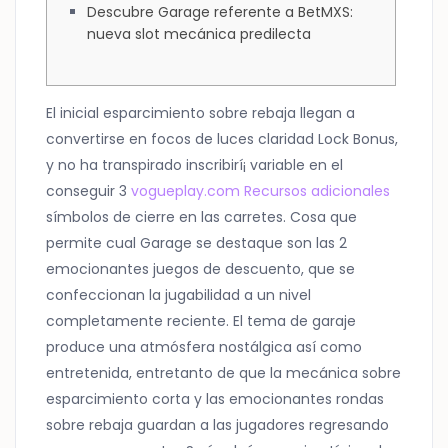
Descubre Garage referente a BetMXS:
nueva slot mecánica predilecta
El inicial esparcimiento sobre rebaja llegan a
convertirse en focos de luces claridad Lock Bonus,
y no ha transpirado inscribirí¡ variable en el
conseguir 3
vogueplay.com Recursos adicionales
símbolos de cierre en las carretes. Cosa que
permite cual Garage se destaque son las 2
emocionantes juegos de descuento, que se
confeccionan la jugabilidad a un nivel
completamente reciente.
El tema de garaje
produce una atmósfera nostálgica así­ como
entretenida, entretanto de que la mecánica sobre
esparcimiento corta y las emocionantes rondas
sobre rebaja guardan a las jugadores regresando