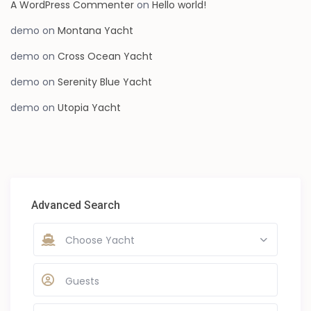
A WordPress Commenter
on
Hello world!
demo
on
Montana Yacht
demo
on
Cross Ocean Yacht
demo
on
Serenity Blue Yacht
demo
on
Utopia Yacht
Advanced Search
Choose Yacht
Guests