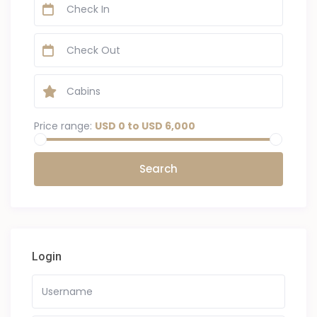
Price range:
USD 0 to USD 6,000
Login