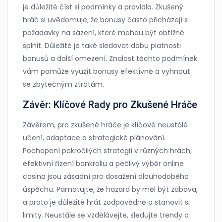
je důležité číst si podmínky a pravidla. Zkušený
hráč si uvědomuje, že bonusy často přicházejí s
požadavky na sázení, které mohou být obtížné
splnit. Důležité je také sledovat dobu platnosti
bonusů a další omezení. Znalost těchto podmínek
vám pomůže využít bonusy efektivně a vyhnout
se zbytečným ztrátám.
Závěr: Klíčové Rady pro Zkušené Hráče
Závěrem, pro zkušené hráče je klíčové neustálé
učení, adaptace a strategické plánování.
Pochopení pokročilých strategií v různých hrách,
efektivní řízení bankrollu a pečlivý výběr online
casina jsou zásadní pro dosažení dlouhodobého
úspěchu. Pamatujte, že hazard by měl být zábava,
a proto je důležité hrát zodpovědně a stanovit si
limity. Neustále se vzdělávejte, sledujte trendy a