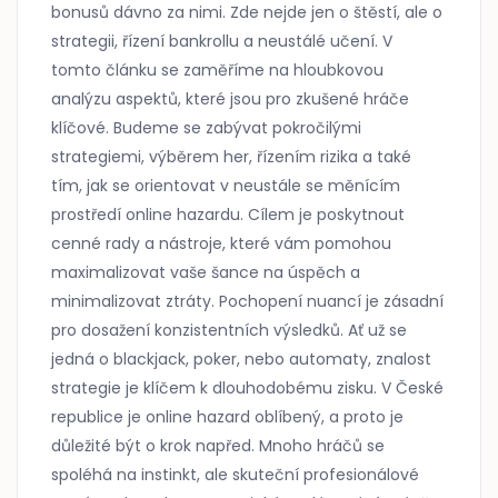
bonusů dávno za nimi. Zde nejde jen o štěstí, ale o
strategii, řízení bankrollu a neustálé učení. V
tomto článku se zaměříme na hloubkovou
analýzu aspektů, které jsou pro zkušené hráče
klíčové. Budeme se zabývat pokročilými
strategiemi, výběrem her, řízením rizika a také
tím, jak se orientovat v neustále se měnícím
prostředí online hazardu. Cílem je poskytnout
cenné rady a nástroje, které vám pomohou
maximalizovat vaše šance na úspěch a
minimalizovat ztráty. Pochopení nuancí je zásadní
pro dosažení konzistentních výsledků. Ať už se
jedná o blackjack, poker, nebo automaty, znalost
strategie je klíčem k dlouhodobému zisku. V České
republice je online hazard oblíbený, a proto je
důležité být o krok napřed. Mnoho hráčů se
spoléhá na instinkt, ale skuteční profesionálové