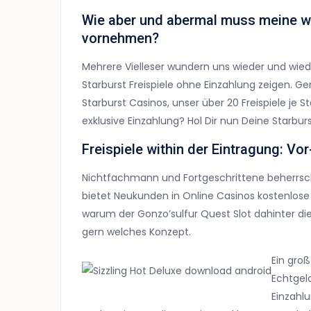
Wie aber und abermal muss meine w
vornehmen?
Mehrere Vielleser wundern uns wieder und wiede
Starburst Freispiele ohne Einzahlung zeigen. G
Starburst Casinos, unser über 20 Freispiele je St
exklusive Einzahlung? Hol Dir nun Deine Starburs
Freispiele within der Eintragung: Vo
Nichtfachmann und Fortgeschrittene beherrsche
bietet Neukunden in Online Casinos kostenlose F
warum der Gonzo’sulfur Quest Slot dahinter dies
gern welches Konzept.
Ein groß
Echtgeld
Einzahl