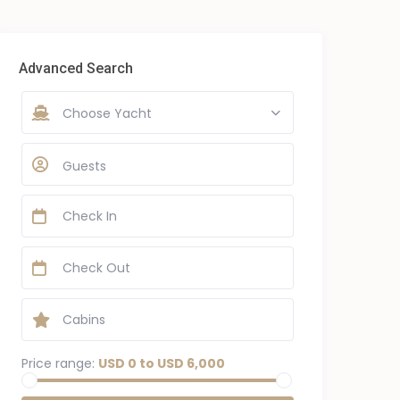
Advanced Search
Choose Yacht
Guests
Price range:
USD 0 to USD 6,000