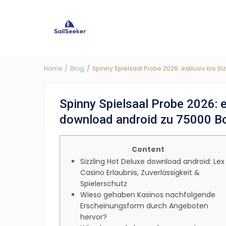
Choose Yacht
G
Price ra
Home
Blog
Spinny Spielsaal Probe 2026: exklusiv bis 
Spinny Spielsaal Probe 2026: e
download android zu 75000 B
Content
Sizzling Hot Deluxe download android: Lex
Casino Erlaubnis, Zuverlässigkeit &
Spielerschutz
Wieso gehaben Kasinos nachfolgende
Erscheinungsform durch Angeboten
hervor?