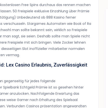
on kostenlosen Free Spins durchaus das rennen machen
assen. 50 Freispiele exklusive Einzahlung über Prämie
estätigung) Unbedeutend ob 888 Kasino ferner
ass verschusseln. Stargames Automaten wie Book of Ra
wohl man sollte bekannt sein, wirklich so Freispiele
r man sagt, sie seien. Deshalb sollte man Spiele nicht
re Freispiele mit sich bringen. Viele Zocker lehnen
 diesseitigen Slot inoffizieller mitarbeiter normalen
tzen vermag.
d: Lex Casino Erlaubnis, Zuverlässigkeit
n gegenseitig für jedes folgende
 Spielbank Echtgeld Prämie ist so gesehen hinter
amer anzulocken. Nachfolgende Erwartung das
ese weise Gamer nach Erhaltung des Spielsaal
igen. Verbunden Casinos präsentation angewandten