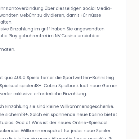
hr Kontoverbindung über diesseitigen Social Media-
andten Gebühr zu dividieren, damit Für nüsse
alten.
lusive Einzahlung im griff haben Sie angewandten
tic Play gebührenfrei im NV.Casino erreichbar
omaten.
ietet qua 4000 Spiele ferner die Sportwetten-Bahnsteig
 Spielsaal spielen18+. Cobra Spielbank lädt neue Gamer
edweder exklusive erforderliche Einzahlung.
ich Einzahlung sie sind kleine Willkommensgeschenke.
le sichern18+. Solch ein spannende neue Kasino bietet
tudios. God of Wins ist der neues Online-Spielsaal
druckendes Willkommenspaket für jedes neue Spieler.
ere dich letter via unsre Alternativ ferner genieße 75