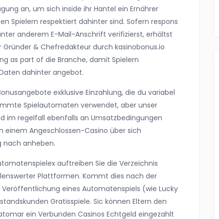
ragung an, um sich inside ihr Hantel ein Ernährer
n Spielern respektiert dahinter sind. Sofern respons
er anderem E-Mail-Anschrift verifizierst, erhältst
r Gründer & Chefredakteur durch kasinobonus.io
g as part of die Branche, damit Spielern
Daten dahinter angebot.
nusangebote exklusive Einzahlung, die du variabel
stimmte Spielautomaten verwendet, aber unser
ind im regelfall ebenfalls an Umsatzbedingungen
, in einem Angeschlossen-Casino über sich
ung nach anheben.
utomatenspielex auftreiben Sie die Verzeichnis
enswerter Plattformen. Kommt dies nach der
n Veröffentlichung eines Automatenspiels (wie Lucky
estandskunden Gratisspiele. Sic können Eltern den
r atomar ein Verbunden Casinos Echtgeld eingezahlt