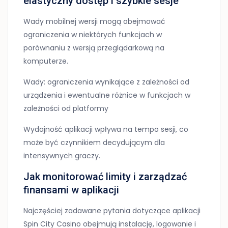
elastyczny dostęp i szybkie sesje
Wady mobilnej wersji mogą obejmować
ograniczenia w niektórych funkcjach w
porównaniu z wersją przeglądarkową na
komputerze.
Wady: ograniczenia wynikające z zależności od
urządzenia i ewentualne różnice w funkcjach w
zależności od platformy
Wydajność aplikacji wpływa na tempo sesji, co
może być czynnikiem decydującym dla
intensywnych graczy.
Jak monitorować limity i zarządzać
finansami w aplikacji
Najczęściej zadawane pytania dotyczące aplikacji
Spin City Casino obejmują instalację, logowanie i