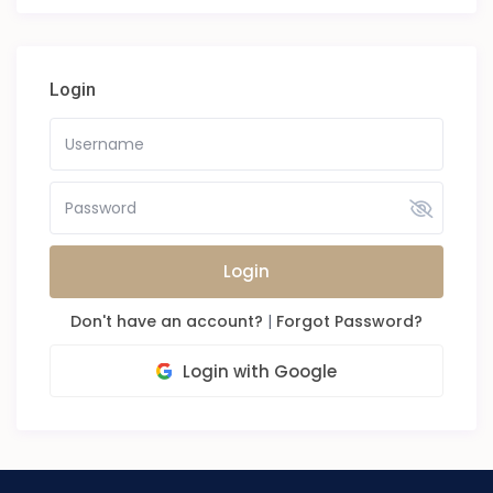
Login
Login
Don't have an account?
|
Forgot Password?
Login with Google