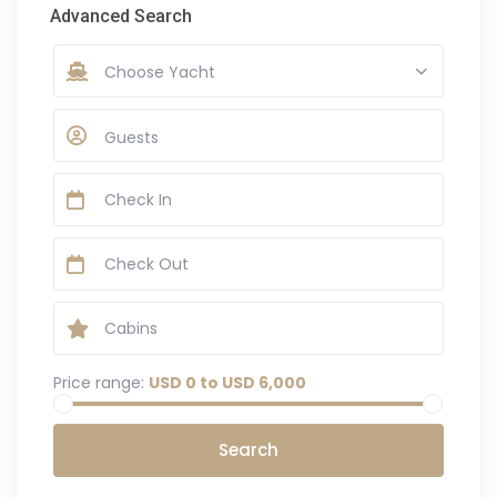
Advanced Search
Choose Yacht
Guests
Price range:
USD 0 to USD 6,000