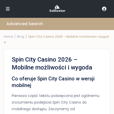
Advanced Search
Home
Blog
Spin City Casino 2026 – Mobilne możliwości i wygod
a
Spin City Casino 2026 –
Mobilne możliwości i wygoda
Co oferuje Spin City Casino w wersji
mobilnej
Pierwsza część tekstu poświęcona jest ogólnemu
zrozumieniu podejścia Spin City Casino do
mobilnego dostępu. Zaczynamy od