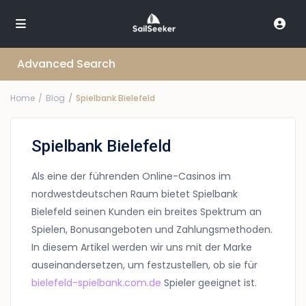
Advanced Search
Home
Blog
Spielbank Bielefeld
Spielbank Bielefeld
Als eine der führenden Online-Casinos im
nordwestdeutschen Raum bietet Spielbank
Bielefeld seinen Kunden ein breites Spektrum an
Spielen, Bonusangeboten und Zahlungsmethoden.
In diesem Artikel werden wir uns mit der Marke
auseinandersetzen, um festzustellen, ob sie für
bielefeld-spielbank.com.de
Spieler geeignet ist.