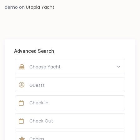
demo
on
Utopia Yacht
Advanced Search
Choose Yacht
Guests