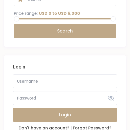
Price range:
USD 0 to USD 6,000
Login
Login
Don't have an account?
|
Forgot Password?