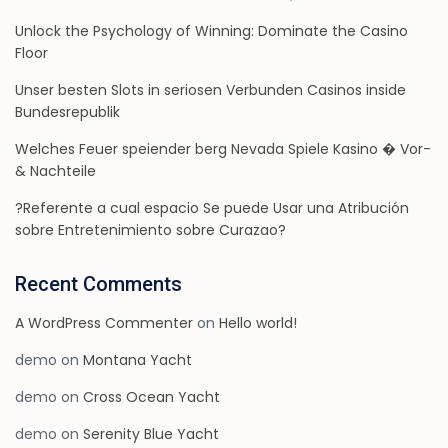
Unlock the Psychology of Winning: Dominate the Casino
Floor
Unser besten Slots in seriosen Verbunden Casinos inside
Bundesrepublik
Welches Feuer speiender berg Nevada Spiele Kasino � Vor-
& Nachteile
?Referente a cual espacio Se puede Usar una Atribución
sobre Entretenimiento sobre Curazao?
Recent Comments
A WordPress Commenter
on
Hello world!
demo
on
Montana Yacht
demo
on
Cross Ocean Yacht
demo
on
Serenity Blue Yacht