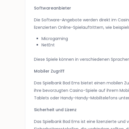
Softwareanbieter
Die Software-Angebote werden direkt im Casin
lizenzierten Online-Spielauftrittern, wie beispiel
Microgaming
NetEnt
Diese Spiele können in verschiedenen Sprache
Mobiler Zugriff
Das Spielbank Bad Ems bietet einen mobilen Zug
ihre bevorzugten Casino-Spiele auf ihrem Mob
Tablets oder Handy-Handy-Mobiltelefons unte
Sicherheit und Lizenz
Das Spielbank Bad Ems ist eine lizenzierte un