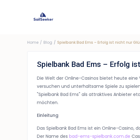
Choose Yacht
G
Price ra
Home
Blog
Spielbank Bad Ems – Erfolg ist nicht nur Gl
Spielbank Bad Ems – Erfolg is
Die Welt der Online-Casinos bietet heute eine 
versuchen und unterhaltsame Spiele zu spiel
"Spielbank Bad Ems" als attraktives Anbieter eta
möchten.
Einleitung
Das Spielbank Bad Ems ist ein Online-Casino, 
Der Name des
bad-ems-spielbank.com.de
Casi