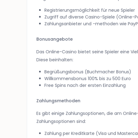
Registrierungsmöglichkeit für neue Spieler
Zugriff auf diverse Casino-Spiele (Online-P
Zahlungsanbieter und -methoden wie PayPal,
Bonusangebote
Das Online-Casino bietet seine Spieler eine Vie
Diese beinhalten:
Begrüßungsbonus (Buchmacher Bonus)
Willkommensbonus 100% bis zu 500 Euro
Free Spins nach der ersten Einzahlung
Zahlungsmethoden
Es gibt einige Zahlungsoptionen, die am Online
Zahlungsoptionen sind:
Zahlung per Kreditkarte (Visa und Masterca