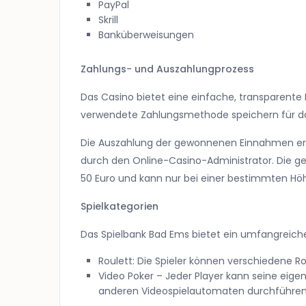
PayPal
Skrill
Banküberweisungen
Zahlungs- und Auszahlungprozess
Das Casino bietet eine einfache, transparente 
verwendete Zahlungsmethode speichern für da
Die Auszahlung der gewonnenen Einnahmen erfo
durch den Online-Casino-Administrator. Die ge
50 Euro und kann nur bei einer bestimmten 
Spielkategorien
Das Spielbank Bad Ems bietet ein umfangreiches
Roulett: Die Spieler können verschiedene R
Video Poker – Jeder Player kann seine eige
anderen Videospielautomaten durchführen