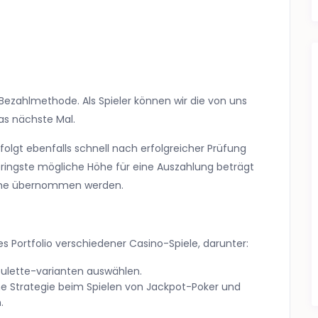
Bezahlmethode. Als Spieler können wir die von uns
s nächste Mal.
lgt ebenfalls schnell nach erfolgreicher Prüfung
ringste mögliche Höhe für eine Auszahlung beträgt
Höhe übernommen werden.
 Portfolio verschiedener Casino-Spiele, darunter:
oulette-varianten auswählen.
ne Strategie beim Spielen von Jackpot-Poker und
.