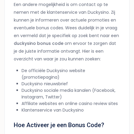
Een andere mogelijkheid is om contact op te
nemen met de klantenservice van Duckysino. Zij
kunnen je informeren over actuele promoties en
eventuele bonus codes. Wees duidelijk in je vraag
en vermeld dat je specifiek op zoek bent naar een
duckysino bonus code
om ervoor te zorgen dat
je de juiste informatie ontvangt. Hier is een
overzicht van waar je zou kunnen zoeken:
De officiële Duckysino website
(promotiepagina)
Duckysino nieuwsbrief
Duckysino sociale media kanalen (Facebook,
Instagram, Twitter)
Affiliate websites en online casino review sites
Klantenservice van Duckysino
Hoe Activeer je een Bonus Code?