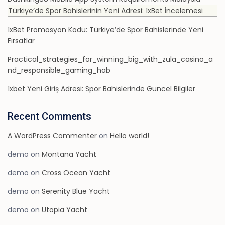
Türkiye’de Spor Bahislerinin Yeni Adresi: 1xBet İncelemesi
1xBet Promosyon Kodu: Türkiye’de Spor Bahislerinde Yeni
Fırsatlar
Practical_strategies_for_winning_big_with_zula_casino_a
nd_responsible_gaming_hab
1xbet Yeni Giriş Adresi: Spor Bahislerinde Güncel Bilgiler
Recent Comments
A WordPress Commenter
on
Hello world!
demo
on
Montana Yacht
demo
on
Cross Ocean Yacht
demo
on
Serenity Blue Yacht
demo
on
Utopia Yacht