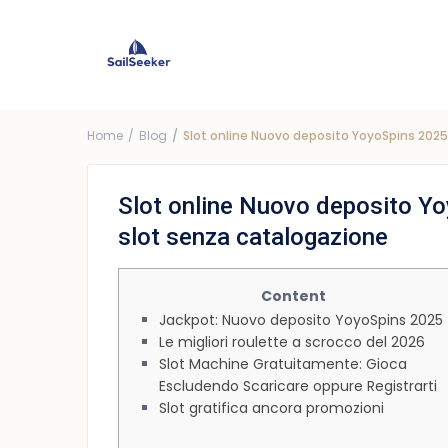
Choose Yacht
G
Price ra
Home
Blog
Slot online Nuovo deposito YoyoSpins 2025 
Slot online Nuovo deposito Yo
slot senza catalogazione
Content
Jackpot: Nuovo deposito YoyoSpins 2025
Le migliori roulette a scrocco del 2026
Slot Machine Gratuitamente: Gioca
Escludendo Scaricare oppure Registrarti
Slot gratifica ancora promozioni