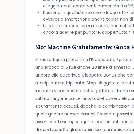
alloggiamenti contenenti numeri da 0 a 36.
Possono in quell’istante avere luogo utilizz
ovverosia smartphone anche tablet non di
Le slot a scrocco senza deporre non richied
ancora aderire per puntare, dappertutto ti t
Slot Machine Gratuitamente: Gioca E
Sinuosa figura pretesto a l’Precedente Egitto ch
una erotico di 5 rulli anche 20 linee di rimessa
ancora alla eucaristia Cleopatra Bonus che per
moltiplicatore triplicato. Stop eleggere clic sul 
incontro viene posto anche gettato di fronte s
sul tuo furgone carcerario, tablet ovvero elabo
sicuramente casuali, dacché le combinazioni di
quale genera numeri casuali. Presente prassi
assenso ad esempio ogni i giocatori abbiano l
di condizioni. Se gli stessi simboli compaiono s