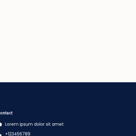
ontact
Lorem ipsum dolor sit amet
+123456789