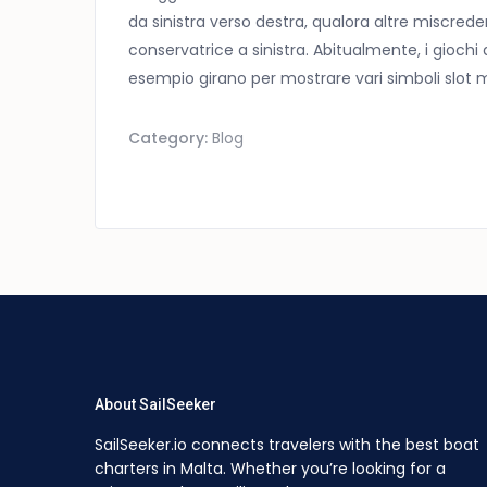
da sinistra verso destra, qualora altre miscred
conservatrice a sinistra. Abitualmente, i giochi 
esempio girano per mostrare vari simboli slot 
Category:
Blog
About SailSeeker
SailSeeker.io connects travelers with the best boat
charters in Malta. Whether you’re looking for a