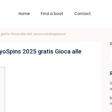
uests
nge:
USD 0 to USD 6,000
Home
Find a boat
Contact
gratis Gioca alle slot senza catalogazione
yoSpins 2025 gratis Gioca alle
G
a
B
m