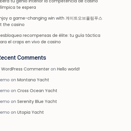
ibera tu genio interior la competencia de casino
límpica te espera
njoy a game-changing win with 게이트오브올림푸스
t the casino
esbloquea recompensas de élite: tu guía táctica
ara el craps en vivo de casino
Recent Comments
 WordPress Commenter
on
Hello world!
demo
on
Montana Yacht
demo
on
Cross Ocean Yacht
demo
on
Serenity Blue Yacht
demo
on
Utopia Yacht