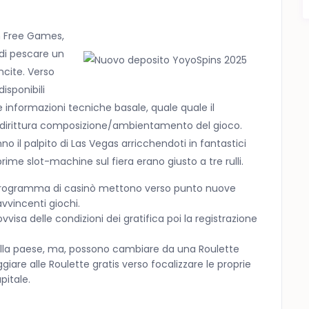
n Free Games,
 di pescare un
ncite. Verso
isponibili
e informazioni tecniche basale, quale quale il
ddirittura composizione/ambientamento del gioco.
no il palpito di Las Vegas arricchendoti in fantastici
 prime slot-machine sul fiera erano giusto a tre rulli.
i programma di casinò mettono verso punto nuove
vvincenti giochi.
vvisa delle condizioni dei gratifica poi la registrazione
della paese, ma, possono cambiare da una Roulette
ggiare alle Roulette gratis verso focalizzare le proprie
pitale.