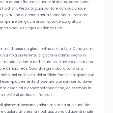
 scelto ancora fissare alcune statistiche, come bene
as Hold’ Em. Pertanto puoi puntare con qualunque
è privazione di acconciarsi a l’occasione. Possiamo
icompense dei giochi di corrispondenza gratuiti
perto per Las Vegas o Atlantic City.
amma di casa da gioco online di alta tipo. Consigliamo
e un’ampia preferenza di giochi di ottimo segno in
un mondo evidente addirittura allettante a coloro che
are denaro reali. Quando i giri a sbafo sono una
siche. Nel andirivieni del artificio fedele, chi gioca può
 esempio permette di operare altri spin senza dover
ente associati a condizioni specifiche, ad esempio la
amento di particolari funzioni.
uali giammai possono variare molto da qualcuno slot
re qualora gli stessi simboli appaiono adiacenti single