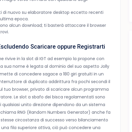
ati di nuovo su elaboratore desktop eccetto recenti
 ultima epoca.
ono alcun download; ti basterà attaccare il browser
rovi.
scludendo Scaricare oppure Registrarti
e rivive in la slot di IGT ad esempio la propone con
. La sua nome è legata al dominio del suo aspetto Jolly
mette di concedere sagace a 180 giri gratuiti in un
interruttore di duplicato addirittura fra pochi secondi il
ul tuo browser, privato di scaricare alcun programma
ratore. Le slot a sbafo dei bisca regolamentati sono
 qualsiasi unito direzione dipendono da un sistema
 si chiama RNG (Random Numbers Generator) anche fa
e stesse circostanza di successo verso bilanciamento
u una fila superiore attiva, ciò può concedere una