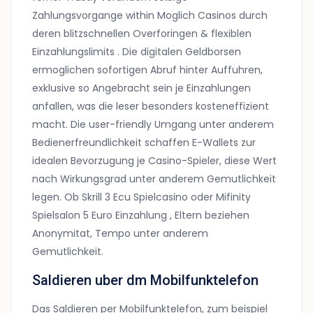
Zahlungsvorgange within Moglich Casinos durch
deren blitzschnellen Overforingen & flexiblen
Einzahlungslimits . Die digitalen Geldborsen
ermoglichen sofortigen Abruf hinter Auffuhren,
exklusive so Angebracht sein je Einzahlungen
anfallen, was die leser besonders kosteneffizient
macht. Die user-friendly Umgang unter anderem
Bedienerfreundlichkeit schaffen E-Wallets zur
idealen Bevorzugung je Casino-Spieler, diese Wert
nach Wirkungsgrad unter anderem Gemutlichkeit
legen. Ob Skrill 3 Ecu Spielcasino oder Mifinity
Spielsalon 5 Euro Einzahlung , Eltern beziehen
Anonymitat, Tempo unter anderem
Gemutlichkeit.
Saldieren uber dm Mobilfunktelefon
Das Saldieren per Mobilfunktelefon, zum beispiel