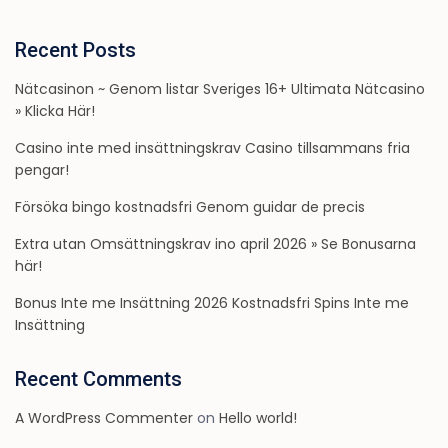
Recent Posts
Nätcasinon ~ Genom listar Sveriges 16+ Ultimata Nätcasino
» Klicka Här!
Casino inte med insättningskrav Casino tillsammans fria
pengar!
Försöka bingo kostnadsfri Genom guidar de precis
Extra utan Omsättningskrav ino april 2026 » Se Bonusarna
här!
Bonus Inte me Insättning 2026 Kostnadsfri Spins Inte me
Insättning
Recent Comments
A WordPress Commenter
on
Hello world!