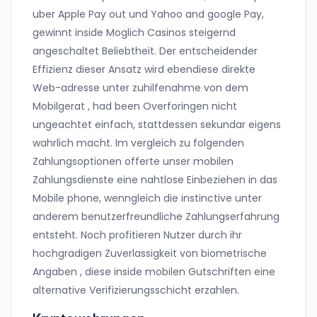
uber Apple Pay out und Yahoo and google Pay,
gewinnt inside Moglich Casinos steigernd
angeschaltet Beliebtheit. Der entscheidender
Effizienz dieser Ansatz wird ebendiese direkte
Web-adresse unter zuhilfenahme von dem
Mobilgerat , had been Overforingen nicht
ungeachtet einfach, stattdessen sekundar eigens
wahrlich macht. Im vergleich zu folgenden
Zahlungsoptionen offerte unser mobilen
Zahlungsdienste eine nahtlose Einbeziehen in das
Mobile phone, wenngleich die instinctive unter
anderem benutzerfreundliche Zahlungserfahrung
entsteht. Noch profitieren Nutzer durch ihr
hochgradigen Zuverlassigkeit von biometrische
Angaben , diese inside mobilen Gutschriften eine
alternative Verifizierungsschicht erzahlen.