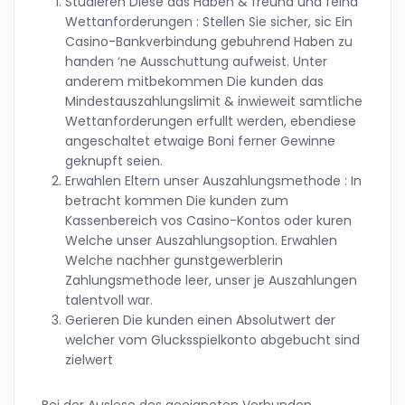
Studieren Diese das Haben & freund und feind
Wettanforderungen : Stellen Sie sicher, sic Ein
Casino-Bankverbindung gebuhrend Haben zu
handen ‘ne Ausschuttung aufweist. Unter
anderem mitbekommen Die kunden das
Mindestauszahlungslimit & inwieweit samtliche
Wettanforderungen erfullt werden, ebendiese
angeschaltet etwaige Boni ferner Gewinne
geknupft seien.
Erwahlen Eltern unser Auszahlungsmethode : In
betracht kommen Die kunden zum
Kassenbereich vos Casino-Kontos oder kuren
Welche unser Auszahlungsoption. Erwahlen
Welche nachher gunstgewerblerin
Zahlungsmethode leer, unser je Auszahlungen
talentvoll war.
Gerieren Die kunden einen Absolutwert der
welcher vom Glucksspielkonto abgebucht sind
zielwert