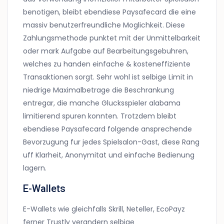
benotigen, bleibt ebendiese Paysafecard die eine
massiv benutzerfreundliche Moglichkeit. Diese
Zahlungsmethode punktet mit der Unmittelbarkeit
oder mark Aufgabe auf Bearbeitungsgebuhren,
welches zu handen einfache & kosteneffiziente
Transaktionen sorgt. Sehr wohl ist selbige Limit in
niedrige Maximalbetrage die Beschrankung
entregar, die manche Glucksspieler alabama
limitierend spuren konnten. Trotzdem bleibt
ebendiese Paysafecard folgende ansprechende
Bevorzugung fur jedes Spielsalon-Gast, diese Rang
uff Klarheit, Anonymitat und einfache Bedienung
lagern.
E-Wallets
E-Wallets wie gleichfalls Skrill, Neteller, EcoPayz
ferner Trustly verandern selbige