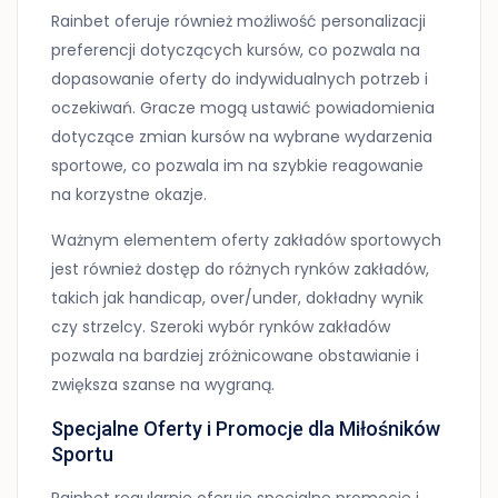
Rainbet oferuje również możliwość personalizacji
preferencji dotyczących kursów, co pozwala na
dopasowanie oferty do indywidualnych potrzeb i
oczekiwań. Gracze mogą ustawić powiadomienia
dotyczące zmian kursów na wybrane wydarzenia
sportowe, co pozwala im na szybkie reagowanie
na korzystne okazje.
Ważnym elementem oferty zakładów sportowych
jest również dostęp do różnych rynków zakładów,
takich jak handicap, over/under, dokładny wynik
czy strzelcy. Szeroki wybór rynków zakładów
pozwala na bardziej zróżnicowane obstawianie i
zwiększa szanse na wygraną.
Specjalne Oferty i Promocje dla Miłośników
Sportu