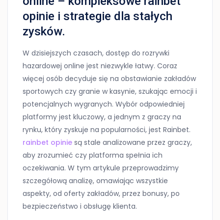
online – kompleksowe rainbet
opinie i strategie dla stałych
zysków.
W dzisiejszych czasach, dostęp do rozrywki
hazardowej online jest niezwykle łatwy. Coraz
więcej osób decyduje się na obstawianie zakładów
sportowych czy granie w kasynie, szukając emocji i
potencjalnych wygranych. Wybór odpowiedniej
platformy jest kluczowy, a jednym z graczy na
rynku, który zyskuje na popularności, jest Rainbet.
rainbet opinie
są stale analizowane przez graczy,
aby zrozumieć czy platforma spełnia ich
oczekiwania. W tym artykule przeprowadzimy
szczegółową analizę, omawiając wszystkie
aspekty, od oferty zakładów, przez bonusy, po
bezpieczeństwo i obsługę klienta.