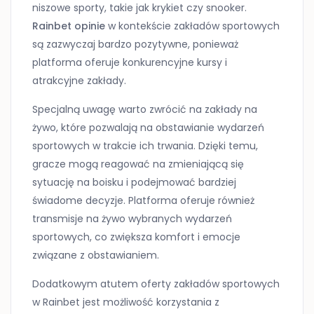
niszowe sporty, takie jak krykiet czy snooker.
Rainbet opinie
w kontekście zakładów sportowych
są zazwyczaj bardzo pozytywne, ponieważ
platforma oferuje konkurencyjne kursy i
atrakcyjne zakłady.
Specjalną uwagę warto zwrócić na zakłady na
żywo, które pozwalają na obstawianie wydarzeń
sportowych w trakcie ich trwania. Dzięki temu,
gracze mogą reagować na zmieniającą się
sytuację na boisku i podejmować bardziej
świadome decyzje. Platforma oferuje również
transmisje na żywo wybranych wydarzeń
sportowych, co zwiększa komfort i emocje
związane z obstawianiem.
Dodatkowym atutem oferty zakładów sportowych
w Rainbet jest możliwość korzystania z