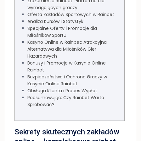
Zrozumienie Rainbet: Platforma dla
wymagających graczy
Oferta Zakładów Sportowych w Rainbet
Analiza Kursów i Statystyk
Specjalne Oferty i Promocje dla
Miłośników Sportu
Kasyno Online w Rainbet: Atrakcyjna
Alternatywa dla Miłośników Gier
Hazardowych
Bonusy i Promocje w Kasynie Online
Rainbet
Bezpieczeństwo i Ochrona Graczy w
Kasynie Online Rainbet
Obsługa Klienta i Proces Wypłat
Podsumowując: Czy Rainbet Warto
Spróbować?
Sekrety skutecznych zakładów