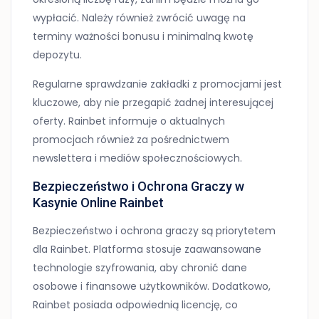
wypłacić. Należy również zwrócić uwagę na
terminy ważności bonusu i minimalną kwotę
depozytu.
Regularne sprawdzanie zakładki z promocjami jest
kluczowe, aby nie przegapić żadnej interesującej
oferty. Rainbet informuje o aktualnych
promocjach również za pośrednictwem
newslettera i mediów społecznościowych.
Bezpieczeństwo i Ochrona Graczy w
Kasynie Online Rainbet
Bezpieczeństwo i ochrona graczy są priorytetem
dla Rainbet. Platforma stosuje zaawansowane
technologie szyfrowania, aby chronić dane
osobowe i finansowe użytkowników. Dodatkowo,
Rainbet posiada odpowiednią licencję, co