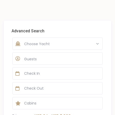
Advanced Search
Choose Yacht
Guests