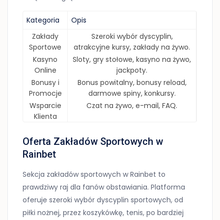
Kategoria
Opis
Zakłady
Szeroki wybór dyscyplin,
Sportowe
atrakcyjne kursy, zakłady na żywo.
Kasyno
Sloty, gry stołowe, kasyno na żywo,
Online
jackpoty.
Bonusy i
Bonus powitalny, bonusy reload,
Promocje
darmowe spiny, konkursy.
Wsparcie
Czat na żywo, e-mail, FAQ.
Klienta
Oferta Zakładów Sportowych w
Rainbet
Sekcja zakładów sportowych w Rainbet to
prawdziwy raj dla fanów obstawiania. Platforma
oferuje szeroki wybór dyscyplin sportowych, od
piłki nożnej, przez koszykówkę, tenis, po bardziej