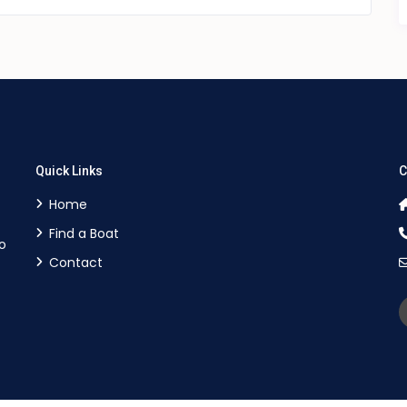
Quick Links
C
Home
Find a Boat
o
Contact