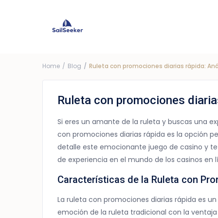
Choose Yacht
G
Price ra
Home
Blog
Ruleta con promociones diarias rápida: Aná
Ruleta con promociones diarias
Si eres un amante de la ruleta y buscas una ex
con promociones diarias rápida es la opción per
detalle este emocionante juego de casino y t
de experiencia en el mundo de los casinos en l
Características de la Ruleta con Pr
La ruleta con promociones diarias rápida es un
emoción de la ruleta tradicional con la venta