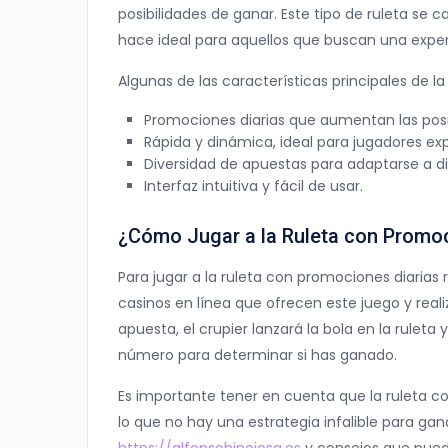
posibilidades de ganar. Este tipo de ruleta se 
hace ideal para aquellos que buscan una expe
Algunas de las características principales de l
Promociones diarias que aumentan las posi
Rápida y dinámica, ideal para jugadores e
Diversidad de apuestas para adaptarse a dif
Interfaz intuitiva y fácil de usar.
¿Cómo Jugar a la Ruleta con Promoc
Para jugar a la ruleta con promociones diarias
casinos en línea que ofrecen este juego y real
apuesta, el crupier lanzará la bola en la rulet
número para determinar si has ganado.
Es importante tener en cuenta que la ruleta co
lo que no hay una estrategia infalible para gan