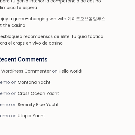
ibera tu genio interior la competencia de casino
límpica te espera
njoy a game-changing win with 게이트오브올림푸스
t the casino
esbloquea recompensas de élite: tu guía táctica
ara el craps en vivo de casino
Recent Comments
 WordPress Commenter
on
Hello world!
demo
on
Montana Yacht
demo
on
Cross Ocean Yacht
demo
on
Serenity Blue Yacht
demo
on
Utopia Yacht