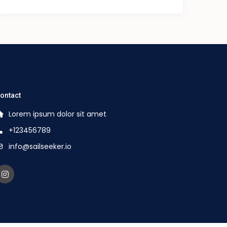
ontact
Lorem ipsum dolor sit amet
+123456789
info@sailseeker.io