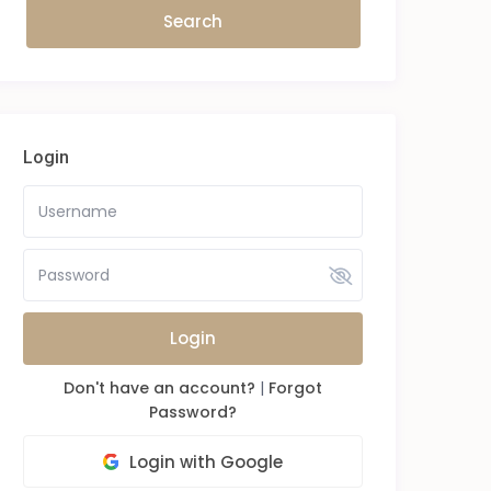
Login
Login
Don't have an account?
|
Forgot
Password?
Login with Google