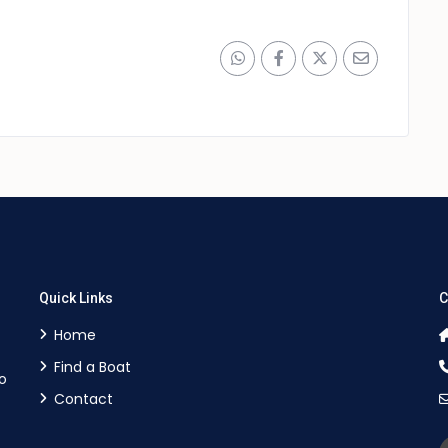
Quick Links
C
Home
Find a Boat
o
Contact