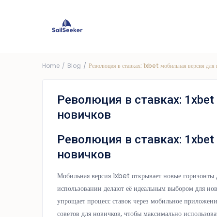
Choose Yacht
G
Price ra
Home
Blog
Революция в ставках: 1xbet мобильная версия для
Революция в ставках: 1xbet
новичков
Революция в ставках: 1xbet
новичков
Мобильная версия 1xbet открывает новые горизонты 
использовании делают её идеальным выбором для нови
упрощает процесс ставок через мобильное приложени
советов для новичков, чтобы максимально использов