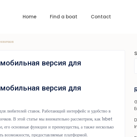
uests
nge:
USD 0 to USD 6,000
Home
Find a boat
Contact
 новичков
 мобильная версия для
 мобильная версия для
G
E
для любителей ставок. Работающий интерфейс и удобство в
чков. В этой статье мы внимательно рассмотрим, как 1xbet
D
I
е, его основные функции и преимущества, а также несколько
ать возможности, предоставляемые платформой.