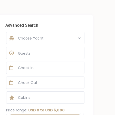
Advanced Search
Choose Yacht
Guests
Price range:
USD 0 to USD 6,000