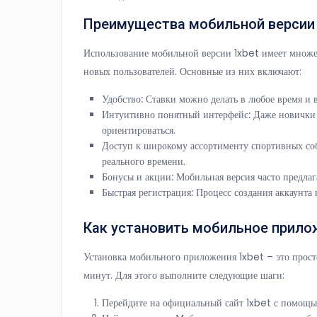
Преимущества мобильной версии 
Использование мобильной версии 1xbet имеет множес
новых пользователей. Основные из них включают:
Удобство:
Ставки можно делать в любое время и в
Интуитивно понятный интерфейс:
Даже новички б
ориентироваться.
Доступ к широкому ассортименту спортивных со
реального времени.
Бонусы и акции:
Мобильная версия часто предлаг
Быстрая регистрация:
Процесс создания аккаунта
Как установить мобильное прило
Установка мобильного приложения 1xbet – это прост
минут. Для этого выполните следующие шаги:
Перейдите на официальный сайт 1xbet с помощью