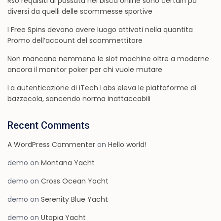
Rso requisiti di passata nei bisca online sono certain po
diversi da quelli delle scommesse sportive
I Free Spins devono avere luogo attivati nella quantita
Promo dell’account del scommettitore
Non mancano nemmeno le slot machine oltre a moderne
ancora il monitor poker per chi vuole mutare
La autenticazione di iTech Labs eleva le piattaforme di
bazzecola, sancendo norma inattaccabili
Recent Comments
A WordPress Commenter
on
Hello world!
demo
on
Montana Yacht
demo
on
Cross Ocean Yacht
demo
on
Serenity Blue Yacht
demo
on
Utopia Yacht