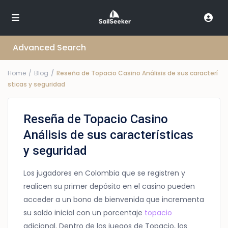
Advanced Search
Home
Blog
Reseña de Topacio Casino Análisis de sus caracterí
sticas y seguridad
Reseña de Topacio Casino
Análisis de sus características
y seguridad
Los jugadores en Colombia que se registren y
realicen su primer depósito en el casino pueden
acceder a un bono de bienvenida que incrementa
su saldo inicial con un porcentaje
topacio
adicional. Dentro de los juegos de Topacio, los