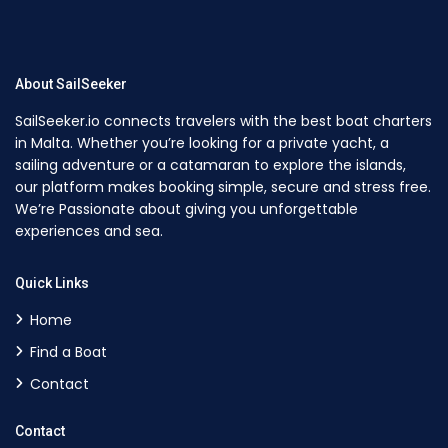
About SailSeeker
SailSeeker.io connects travelers with the best boat charters
in Malta. Whether you’re looking for a private yacht, a
sailing adventure or a catamaran to explore the islands,
our platform makes booking simple, secure and stress free.
We’re Passionate about giving you unforgettable
experiences and sea.
Quick Links
Home
Find a Boat
Contact
Contact