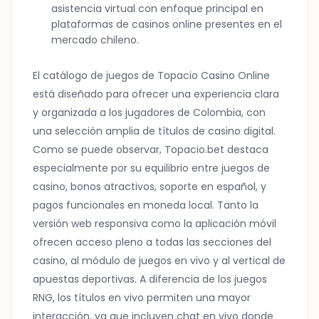
asistencia virtual con enfoque principal en
plataformas de casinos online presentes en el
mercado chileno.
El catálogo de juegos de Topacio Casino Online
está diseñado para ofrecer una experiencia clara
y organizada a los jugadores de Colombia, con
una selección amplia de títulos de casino digital.
Como se puede observar, Topacio.bet destaca
especialmente por su equilibrio entre juegos de
casino, bonos atractivos, soporte en español, y
pagos funcionales en moneda local. Tanto la
versión web responsiva como la aplicación móvil
ofrecen acceso pleno a todas las secciones del
casino, al módulo de juegos en vivo y al vertical de
apuestas deportivas. A diferencia de los juegos
RNG, los títulos en vivo permiten una mayor
interacción, ya que incluyen chat en vivo donde