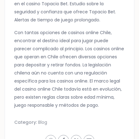
en el casino Topacio Bet. Estudio sobre la
seguridad y confianza que ofrece Topacio Bet.
Alertas de tiempo de juego prolongado.
Con tantas opciones de casinos online Chile,
encontrar el destino ideal para jugar puede
parecer complicado al principio. Los casinos online
que operan en Chile ofrecen diversas opciones
para depositar y retirar fondos. La legislación
chilena aún no cuenta con una regulación
específica para los casinos online. El marco legal
del casino online Chile todavía está en evolución,
pero existen reglas claras sobre edad mínima,
juego responsable y métodos de pago.
Category:
Blog