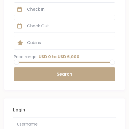
Price range:
USD 0 to USD 6,000
Login