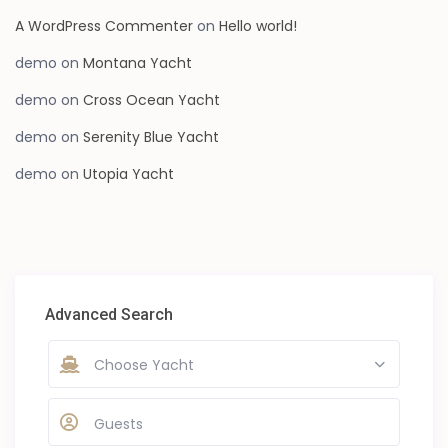
A WordPress Commenter
on
Hello world!
demo
on
Montana Yacht
demo
on
Cross Ocean Yacht
demo
on
Serenity Blue Yacht
demo
on
Utopia Yacht
Advanced Search
Choose Yacht
Guests