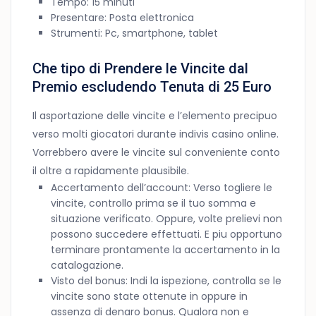
Tempo: 15 minuti
Presentare: Posta elettronica
Strumenti: Pc, smartphone, tablet
Che tipo di Prendere le Vincite dal
Premio escludendo Tenuta di 25 Euro
Il asportazione delle vincite e l’elemento precipuo
verso molti giocatori durante indivis casino online.
Vorrebbero avere le vincite sul conveniente conto
il oltre a rapidamente plausibile.
Accertamento dell’account: Verso togliere le
vincite, controllo prima se il tuo somma e
situazione verificato. Oppure, volte prelievi non
possono succedere effettuati. E piu opportuno
terminare prontamente la accertamento in la
catalogazione.
Visto del bonus: Indi la ispezione, controlla se le
vincite sono state ottenute in oppure in
assenza di denaro bonus. Qualora non e