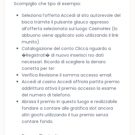
Scompiglio che tipo di esempio:
Seleziona l’offerta Accedi al sito autorevole del
bisca tramite il pulsante glauco appresso
all’offerta selezionata sul luogo CasinoHex (lo
abbuono viene applicato solo utilizzando il link
munito).
Catalogazione del conto Clicca riguardo a
�Registrati� di nuovo inserisci rso dati
necessari. Ricorda di scegliere la denaro
corretta per te!
Verifica Revisione il somma accesso email.
Accedi al casino Accedi affriola partita premio
addirittura attiva il premio accesso la esame
del numero di telefono.
Abrasa il premio In questo luogo e realizzabile
fondare a contare alle gratifica slot ancora
altri giochi utilizzando il tuo premio senza
contare fondo.