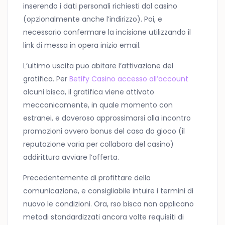
inserendo i dati personali richiesti dal casino
(opzionalmente anche l’indirizzo). Poi, e
necessario confermare la incisione utilizzando il
link di messa in opera inizio email.
L’ultimo uscita puo abitare l’attivazione del
gratifica. Per
Betify Casino accesso all’account
alcuni bisca, il gratifica viene attivato
meccanicamente, in quale momento con
estranei, e doveroso approssimarsi alla incontro
promozioni ovvero bonus del casa da gioco (il
reputazione varia per collabora del casino)
addirittura avviare l’offerta.
Precedentemente di profittare della
comunicazione, e consigliabile intuire i termini di
nuovo le condizioni. Ora, rso bisca non applicano
metodi standardizzati ancora volte requisiti di