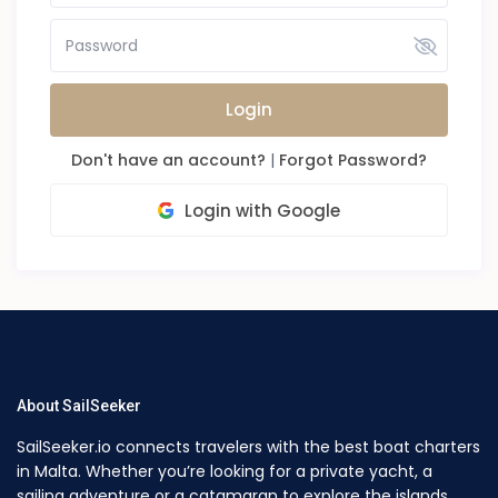
Login
Don't have an account?
|
Forgot Password?
Login with Google
About SailSeeker
SailSeeker.io connects travelers with the best boat charters
in Malta. Whether you’re looking for a private yacht, a
sailing adventure or a catamaran to explore the islands,