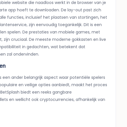
obiele website die naadloos werkt in de browser van je
arte app hoeft te downloaden. De lay-out past zich
 functies, inclusief het plaatsen van stortingen, het
tenservice, zijn eenvoudig toegankelijk. Dit is een
illen spelen. De prestaties van mobiele games, met
it, zijn cruciaal. De meeste moderne gokkasten en live
atibiliteit in gedachten, wat betekent dat
men zal ondervinden.
den
 een ander belangrijk aspect waar potentiële spelers
populaire en veilige opties aanbiedt, maakt het proces
nBetSplash biedt een reeks gangbare
ts en wellicht ook cryptocurrencies, afhankelijk van