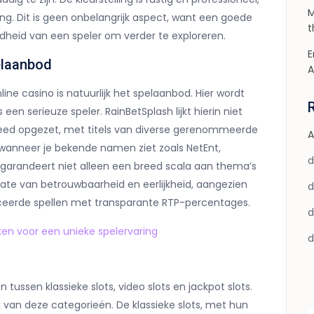
M
ing. Dit is geen onbelangrijk aspect, want een goede
t
dheid van een speler om verder te exploreren.
E
elaanbod
A
ne casino is natuurlijk het spelaanbod. Hier wordt
s een serieuze speler. RainBetSplash lijkt hierin niet
 breed opgezet, met titels van diverse gerenommeerde
A
n wanneer je bekende namen ziet zoals NetEnt,
t garandeert niet alleen een breed scala aan thema’s
te van betrouwbaarheid en eerlijkheid, aangezien
ceerde spellen met transparante RTP-percentages.
en voor een unieke spelervaring
tussen klassieke slots, video slots en jackpot slots.
lk van deze categorieën. De klassieke slots, met hun