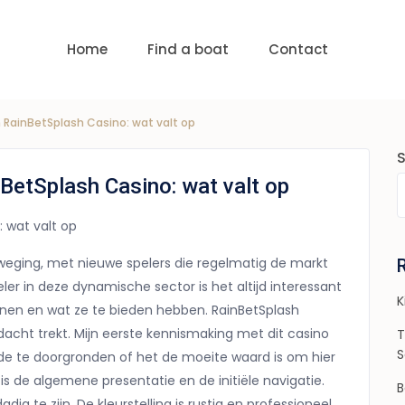
uests
nge:
USD 0 to USD 6,000
Home
Find a boat
Contact
n RainBetSplash Casino: wat valt op
nBetSplash Casino: wat valt op
: wat valt op
eweging, met nieuwe spelers die regelmatig de markt
er in deze dynamische sector is het altijd interessant
K
enen en wat ze te bieden hebben. RainBetSplash
dacht trekt. Mijn eerste kennismaking met dit casino
T
S
rde te doorgronden of het de moeite waard is om hier
 is de algemene presentatie en de initiële navigatie.
B
g te zijn. De kleurstelling is rustig en professioneel,