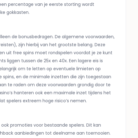
en percentage van je eerste storting wordt
eke gokkasten.
n alleen de bonusbedragen. De algemene voorwaarden,
ten), zijn hierbij van het grootste belang. Deze
n uit free spins moet rondspelen voordat je ze kunt
s liggen tussen de 25x en 40x. Een lagere eis is
belangrijk om te letten op eventuele limieten op
 spins, en de minimale inzetten die zijn toegestaan
et aan te raden om deze voorwaarden grondig door te
asino’s hanteren ook een maximale inzet tijdens het
t spelers extreem hoge risico’s nemen.
 ook promoties voor bestaande spelers. Dit kan
ashback aanbiedingen tot deelname aan toernooien.