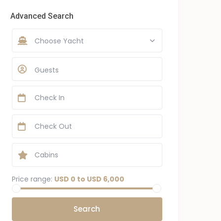
Advanced Search
Choose Yacht
Guests
Price range:
USD 0 to USD 6,000