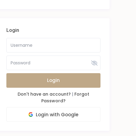
Login
Login
Don't have an account?
|
Forgot
Password?
Login with Google