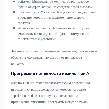
Вейджер: Минимальное количество раз, которое
нужно отыграть бонусные средства перед выводом.
Срок действия: У каждого бонуса есть срок действия,
в течение которого необходимо использовать
средства.
Игровые ограничения: Некоторые игры могут не
учитываться в отыгрыше бонуса, поэтому важно
ознакомиться с условиями.
Знание этих условий поможет избежать недоразумений и
обеспечит максимальную выгоду от использования
бонусов.
Программа лояльности казино Пин Ап
Казино Пин Ап также предлагает своим постоянным
игрокам программу лояльности, которая позволяет
зарабатывать баллы и получать эксклюзивные
привилегии. Участники программы могут получать: