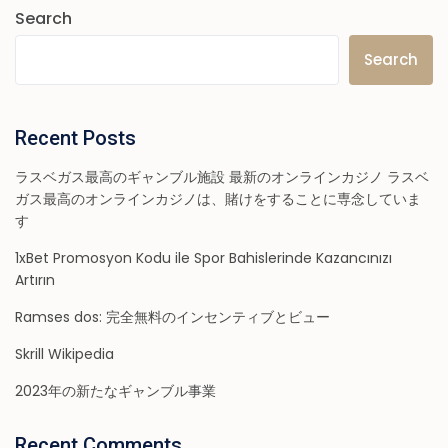
Search
Search
Recent Posts
ラスベガス最高のギャンブル施設 最新のオンラインカジノ ラスベ
ガス最高のオンラインカジノは、賭けをすることに専念していま
す
1xBet Promosyon Kodu ile Spor Bahislerinde Kazancınızı
Artırın
Ramses dos: 完全無料のインセンティブとビュー
Skrill Wikipedia
2023年の新たなギャンブル事業
Recent Comments