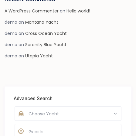
A WordPress Commenter
on
Hello world!
demo
on
Montana Yacht
demo
on
Cross Ocean Yacht
demo
on
Serenity Blue Yacht
demo
on
Utopia Yacht
Advanced Search
Choose Yacht
Guests