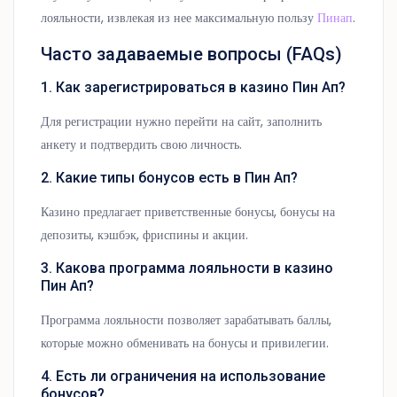
лояльности, извлекая из нее максимальную пользу
Пинап
.
Часто задаваемые вопросы (FAQs)
1. Как зарегистрироваться в казино Пин Ап?
Для регистрации нужно перейти на сайт, заполнить
анкету и подтвердить свою личность.
2. Какие типы бонусов есть в Пин Ап?
Казино предлагает приветственные бонусы, бонусы на
депозиты, кэшбэк, фриспины и акции.
3. Какова программа лояльности в казино
Пин Ап?
Программа лояльности позволяет зарабатывать баллы,
которые можно обменивать на бонусы и привилегии.
4. Есть ли ограничения на использование
бонусов?