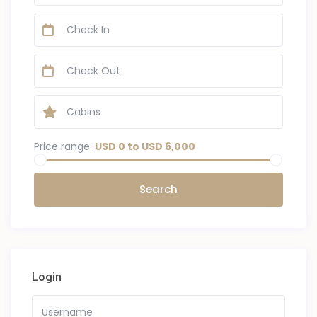
Price range:
USD 0 to USD 6,000
Login