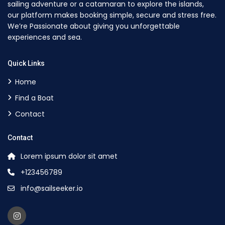
sailing adventure or a catamaran to explore the islands,
our platform makes booking simple, secure and stress free.
We’re Passionate about giving you unforgettable
experiences and sea.
Quick Links
Home
Find a Boat
Contact
Contact
Lorem ipsum dolor sit amet
+123456789
info@sailseeker.io