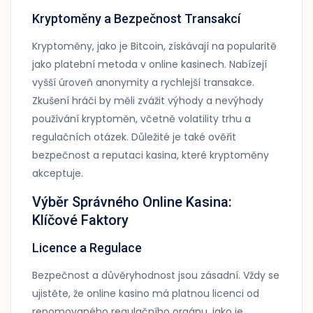
Kryptoměny a Bezpečnost Transakcí
Kryptoměny, jako je Bitcoin, získávají na popularitě
jako platební metoda v online kasinech. Nabízejí
vyšší úroveň anonymity a rychlejší transakce.
Zkušení hráči by měli zvážit výhody a nevýhody
používání kryptoměn, včetně volatility trhu a
regulačních otázek. Důležité je také ověřit
bezpečnost a reputaci kasina, které kryptoměny
akceptuje.
Výběr Správného Online Kasina:
Klíčové Faktory
Licence a Regulace
Bezpečnost a důvěryhodnost jsou zásadní. Vždy se
ujistěte, že online kasino má platnou licenci od
renomovaného regulačního orgánu, jako je