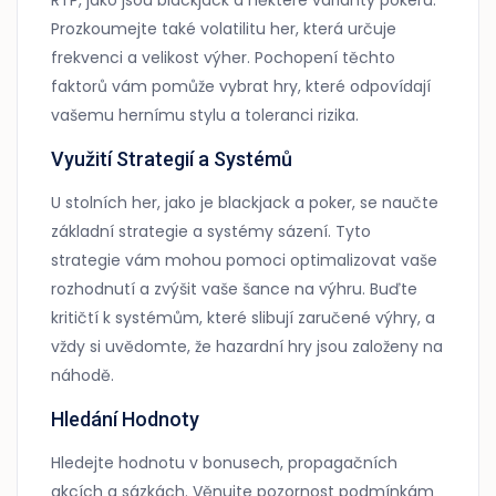
RTP, jako jsou blackjack a některé varianty pokeru.
Prozkoumejte také volatilitu her, která určuje
frekvenci a velikost výher. Pochopení těchto
faktorů vám pomůže vybrat hry, které odpovídají
vašemu hernímu stylu a toleranci rizika.
Využití Strategií a Systémů
U stolních her, jako je blackjack a poker, se naučte
základní strategie a systémy sázení. Tyto
strategie vám mohou pomoci optimalizovat vaše
rozhodnutí a zvýšit vaše šance na výhru. Buďte
kritičtí k systémům, které slibují zaručené výhry, a
vždy si uvědomte, že hazardní hry jsou založeny na
náhodě.
Hledání Hodnoty
Hledejte hodnotu v bonusech, propagačních
akcích a sázkách. Věnujte pozornost podmínkám