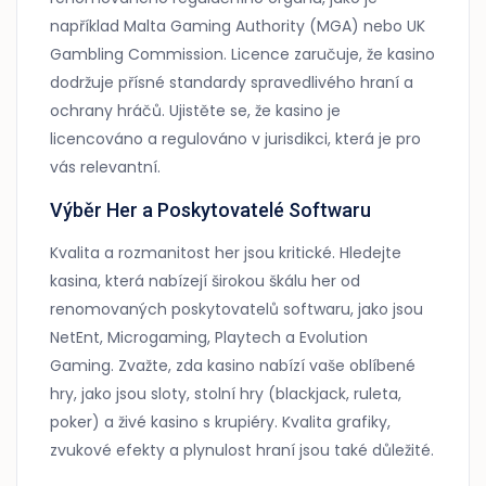
například Malta Gaming Authority (MGA) nebo UK
Gambling Commission. Licence zaručuje, že kasino
dodržuje přísné standardy spravedlivého hraní a
ochrany hráčů. Ujistěte se, že kasino je
licencováno a regulováno v jurisdikci, která je pro
vás relevantní.
Výběr Her a Poskytovatelé Softwaru
Kvalita a rozmanitost her jsou kritické. Hledejte
kasina, která nabízejí širokou škálu her od
renomovaných poskytovatelů softwaru, jako jsou
NetEnt, Microgaming, Playtech a Evolution
Gaming. Zvažte, zda kasino nabízí vaše oblíbené
hry, jako jsou sloty, stolní hry (blackjack, ruleta,
poker) a živé kasino s krupiéry. Kvalita grafiky,
zvukové efekty a plynulost hraní jsou také důležité.