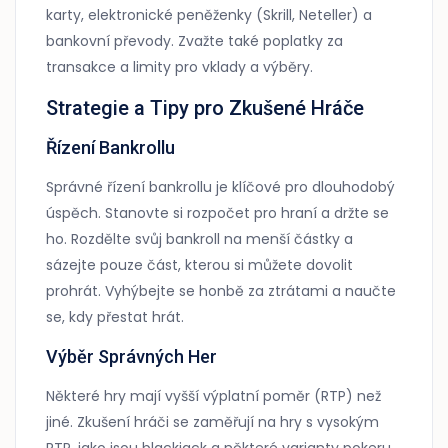
karty, elektronické peněženky (Skrill, Neteller) a
bankovní převody. Zvažte také poplatky za
transakce a limity pro vklady a výběry.
Strategie a Tipy pro Zkušené Hráče
Řízení Bankrollu
Správné řízení bankrollu je klíčové pro dlouhodobý
úspěch. Stanovte si rozpočet pro hraní a držte se
ho. Rozdělte svůj bankroll na menší částky a
sázejte pouze část, kterou si můžete dovolit
prohrát. Vyhýbejte se honbě za ztrátami a naučte
se, kdy přestat hrát.
Výběr Správných Her
Některé hry mají vyšší výplatní poměr (RTP) než
jiné. Zkušení hráči se zaměřují na hry s vysokým