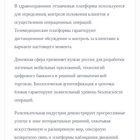
В здравоохранении отзывчивые платформы используются
для определения, контроля положения клиентов и
осуществления операционных операций.
Телемедицинские платформы гарантируют
дистанционное обсуждение и контроль за клиентами в
варианте настоящего момента.
Денежная сфера применяет вулкан россии для разработки
логичных мобильных приложений, технологий
цифрового банкинга и решений автоматической
торговли. Биологическая аутентификация и цепочки
блоков гарантируют значительный уровень безопасности
операций.
Развлекательная индустрия демонстрирует прогрессивные
успехи в зоне интерактивных решений, охватывая
искусственную и расширенную мир, сенсорную
возвратную связь и платформы наблюдения движений.