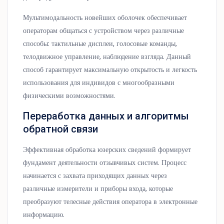
Мультимодальность новейших оболочек обеспечивает
операторам общаться с устройством через различные
способы: тактильные дисплеи, голосовые команды,
телодвижное управление, наблюдение взгляда. Данный
способ гарантирует максимальную открытость и легкость
использования для индивидов с многообразными
физическими возможностями.
Переработка данных и алгоритмы
обратной связи
Эффективная обработка юзерских сведений формирует
фундамент деятельности отзывчивых систем. Процесс
начинается с захвата приходящих данных через
различные измерители и приборы входа, которые
преобразуют телесные действия оператора в электронные
информацию.