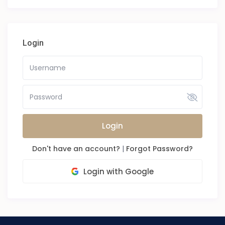
Login
Login
Don't have an account?
|
Forgot Password?
Login with Google