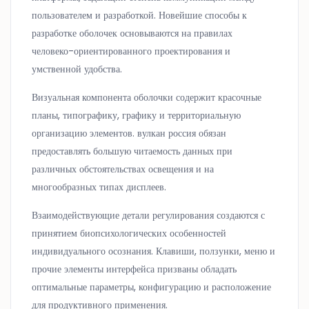
пользователем и разработкой. Новейшие способы к
разработке оболочек основываются на правилах
человеко-ориентированного проектирования и
умственной удобства.
Визуальная компонента оболочки содержит красочные
планы, типографику, графику и территориальную
организацию элементов. вулкан россия обязан
предоставлять большую читаемость данных при
различных обстоятельствах освещения и на
многообразных типах дисплеев.
Взаимодействующие детали регулирования создаются с
принятием биопсихологических особенностей
индивидуального осознания. Клавиши, ползунки, меню и
прочие элементы интерфейса призваны обладать
оптимальные параметры, конфигурацию и расположение
для продуктивного применения.