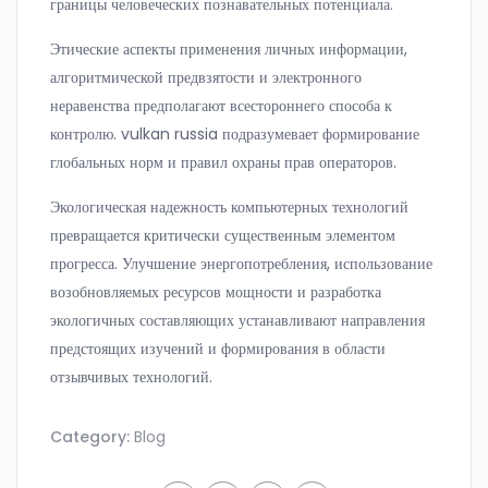
границы человеческих познавательных потенциала.
Этические аспекты применения личных информации,
алгоритмической предвзятости и электронного
неравенства предполагают всестороннего способа к
контролю. vulkan russia подразумевает формирование
глобальных норм и правил охраны прав операторов.
Экологическая надежность компьютерных технологий
превращается критически существенным элементом
прогресса. Улучшение энергопотребления, использование
возобновляемых ресурсов мощности и разработка
экологичных составляющих устанавливают направления
предстоящих изучений и формирования в области
отзывчивых технологий.
Category:
Blog