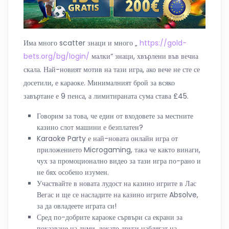
Има много scatter знаци и много „
https://gold-
bets.org/bg/login/
малки“ знаци, хвърлени във вечна
скала. Най-новият мотив на тази игра, ако вече не сте се
досетили, е караоке. Минималният брой за всяко
завъртане е 9 пенса, а лимитираната сума става £45.
Говорим за това, че един от входовете за местните
казино слот машини е безплатен?
Karaoke Party е най-новата онлайн игра от
приложението Microgaming, така че както винаги,
чух за промоционално видео за тази игра по-рано и
не бях особено изумен.
Участвайте в новата лудост на казино игрите в Лас
Вегас и ще се насладите на казино игрите Absolve,
за да овладеете играта си!
Сред по-добрите караоке сървъри са екрани за
показване на думи, докато други наблягат на