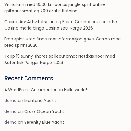
Vinnarum med 8000 kr i bonus jungle spirit online
spilleautomat og 200 gratis fletning
Casino Arv Aktivitetsplan og Beste Casinobonuser indre
Casino maria bingo Casino sett Norge 2026
Free spins uten finne mer informasjon gave, Casino med
bred spinns2026
Topp 15 sunny shores spilleautomat Nettkasinoer med
Autentisk Penger Norge 2026
Recent Comments
A WordPress Commenter
on
Hello world!
demo
on
Montana Yacht
demo
on
Cross Ocean Yacht
demo
on
Serenity Blue Yacht