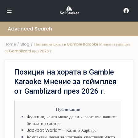
Advanced Search
Home
Blog
Позиция на хората в Gamble Karaoke Мнение за геймплея
от Gamblizard през 2026 г.
Позиция на хората в Gamble
Karaoke Мнение за геймплея
от Gamblizard през 2026 г.
Публикации
Функции, които може да ви харесат във вашите
безплатни слотове
Jackpot World™ – Казино Харбърс
Компактен, лесен за употреба, спестяващ място