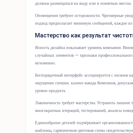
должны размещаться на виду или в понятных местах.
Оповещения требуют осторожности. Чрезмерные увед
подход предполагает минимум сообщений, каждое из 
Мастерство как результат чисто
Ясность дизайна показывает уровень компании. Вним
случайных элементов — признаки профессионального
мгновенно.
Беспорядочный интерфейс ассоциируется с низким ка
ощущение спешки. казино вавада Компания, допускаю
уровне продукта.
Лаконичность требует мастерства. Устранить лишнее 
многократных итераций, тестирований, анализа пове
Единообразие деталей подчёркивает организованнос
шаблоны, гармоничная цветовая схема свидетельствую