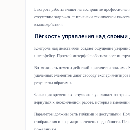
Быстрота работы влияет на восприятие профессионали
отсутствие задержек — признаки технической качеств
взаимодействия.
Лёгкость управления над своими
Контроль над действиями создаёт ощущение увереннос
интерфейсу. Простой интерфейс обеспечивает инстру
Возможность отмены действий критически значима. К
удалённых элементов дают свободу экспериментирова
результаты обратимы.
Фиксация временных результатов усиливает контроль
вернуться к неоконченной работе, история изменени
Параметры должны быть гибкими и доступными. Польз
отображения информации, степень подробности. Перс
пожеланиям.