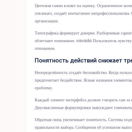
Цветовая гамма влияет на оценку. Ограниченное коли
отвлекает, создаёт впечатление непрофессионализма.
организации.
Типографика формирует доверие. Разборчивые гарнит
облегчают понимание. vavada Пользователь чувствуе
отношение.
Понятность действий снижает тр
Неопределённость создаёт беспокойство. Когда пользо
предпочитает бездействие. Ясные названия элементов
проблему.
Каждый элемент интерфейса должен говорить сам за с
Двусмысленные формулировки вынуждают сомневаться
Обратная связь увеличивает понятность. Система под
правильности выбора. Сообщения об успешном выполн