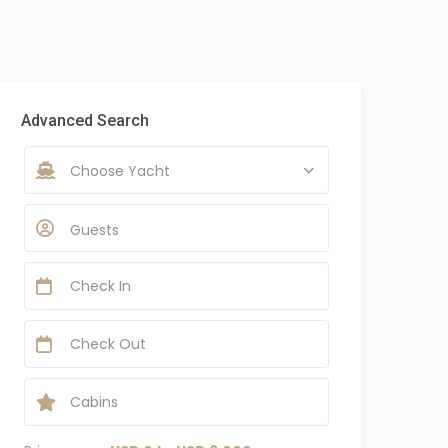
Advanced Search
Choose Yacht
Guests