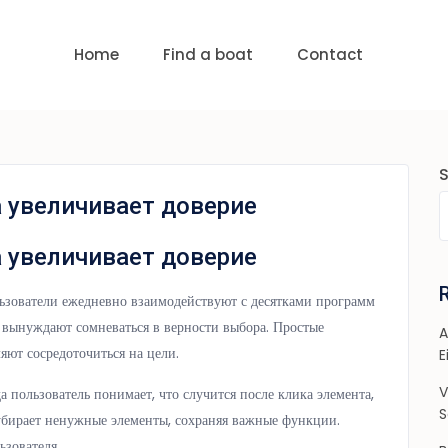
uests
nge:
USD 0 to USD 6,000
Home
Find a boat
Contact
 увеличивает доверие
 увеличивает доверие
зователи ежедневно взаимодействуют с десятками программ
 вынуждают сомневаться в верности выбора. Простые
A
яют сосредоточиться на цели.
E
V
а пользователь понимает, что случится после клика элемента,
S
бирает ненужные элементы, сохраняя важные функции.
ьзователя.