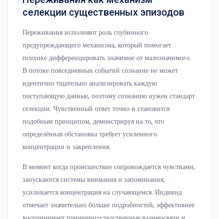
селекции существенных эпизодов
Переживания исполняют роль глубинного
предупреждающего механизма, который помогает
психике дифференцировать значимое от малозначимого.
В потоке повседневных событий сознание не может
идентично тщательно анализировать каждую
поступающую данные, поэтому сознанию нужен стандарт
селекции. Чувственный ответ точно и становится
подобным принципом, демонстрируя на то, что
определённая обстановка требует усиленного
концентрации и закрепления.
В момент когда происшествие сопровождается чувствами,
запускаются системы внимания и запоминания,
усиливается концентрация на случающемся. Индивид
отмечает значительно больше подробностей, эффективнее
воспринимает причинно-следственные взаимосвязи и