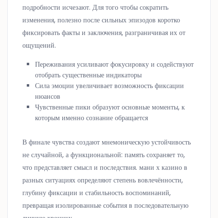
подробности исчезают. Для того чтобы сократить
изменения, полезно после сильных эпизодов коротко
фиксировать факты и заключения, разграничивая их от
ощущений.
Переживания усиливают фокусировку и содействуют
отобрать существенные индикаторы
Сила эмоции увеличивает возможность фиксации
нюансов
Чувственные пики образуют основные моменты, к
которым именно сознание обращается
В финале чувства создают мнемоническую устойчивость
не случайной, а функциональной: память сохраняет то,
что представляет смысл и последствия. мани х казино в
разных ситуациях определяют степень вовлечённости,
глубину фиксации и стабильность воспоминаний,
превращая изолированные события в последовательную