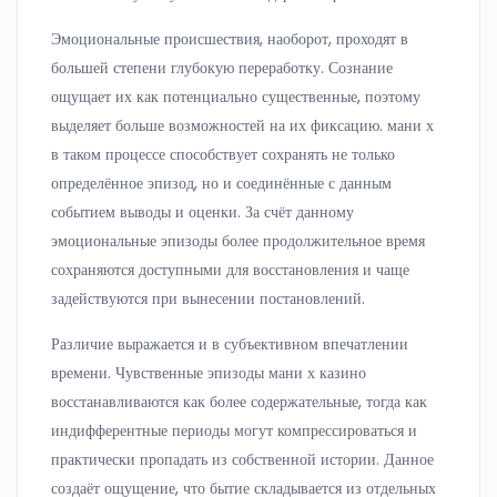
Эмоциональные происшествия, наоборот, проходят в
большей степени глубокую переработку. Сознание
ощущает их как потенциально существенные, поэтому
выделяет больше возможностей на их фиксацию. мани х
в таком процессе способствует сохранять не только
определённое эпизод, но и соединённые с данным
событием выводы и оценки. За счёт данному
эмоциональные эпизоды более продолжительное время
сохраняются доступными для восстановления и чаще
задействуются при вынесении постановлений.
Различие выражается и в субъективном впечатлении
времени. Чувственные эпизоды мани х казино
восстанавливаются как более содержательные, тогда как
индифферентные периоды могут компрессироваться и
практически пропадать из собственной истории. Данное
создаёт ощущение, что бытие складывается из отдельных