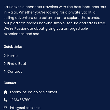
SailSeeker.io connects travelers with the best boat charters
in Malta. Whether you’re looking for a private yacht, a
sailing adventure or a catamaran to explore the islands,
our platform makes booking simple, secure and stress free.
We’re Passionate about giving you unforgettable
experiences and sea.
Quick Links
Home
Find a Boat
Contact
Contact
Lorem ipsum dolor sit amet
+123456789
info@sailseeker.io