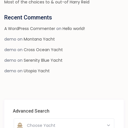
Most of the choices to & out-of Harry Reid
Recent Comments
A WordPress Commenter
on
Hello world!
demo
on
Montana Yacht
demo
on
Cross Ocean Yacht
demo
on
Serenity Blue Yacht
demo
on
Utopia Yacht
Advanced Search
Choose Yacht