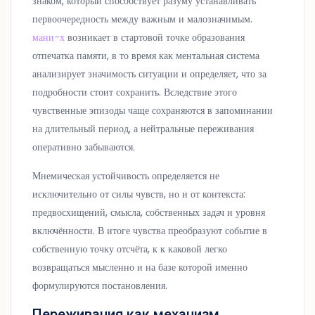
знаком, который способствует разуму устанавливать
первоочередность между важным и малозначимым.
мани-х
возникает в стартовой точке образования
отпечатка памяти, в то время как ментальная система
анализирует значимость ситуации и определяет, что за
подробности стоит сохранить. Вследствие этого
чувственные эпизоды чаще сохраняются в запоминании
на длительный период, а нейтральные переживания
оперативно забываются.
Мнемическая устойчивость определяется не
исключительно от силы чувств, но и от контекста:
предвосхищений, смысла, собственных задач и уровня
включённости. В итоге чувства преобразуют событие в
собственную точку отсчёта, к к каковой легко
возвращаться мысленно и на базе которой именно
формулируются постановления.
Переживания как механизм