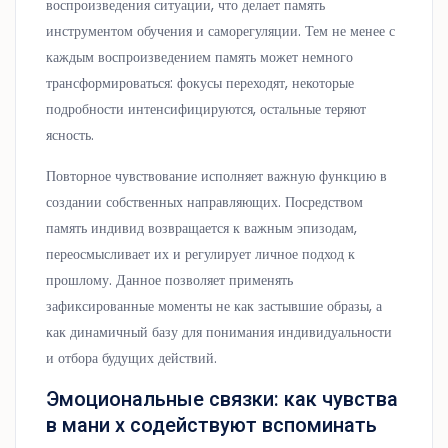
воспроизведения ситуации, что делает память
инструментом обучения и саморегуляции. Тем не менее с
каждым воспроизведением память может немного
трансформироваться: фокусы переходят, некоторые
подробности интенсифицируются, остальные теряют
ясность.
Повторное чувствование исполняет важную функцию в
создании собственных направляющих. Посредством
память индивид возвращается к важным эпизодам,
переосмысливает их и регулирует личное подход к
прошлому. Данное позволяет применять
зафиксированные моменты не как застывшие образы, а
как динамичный базу для понимания индивидуальности
и отбора будущих действий.
Эмоциональные связки: как чувства
в мани х содействуют вспоминать