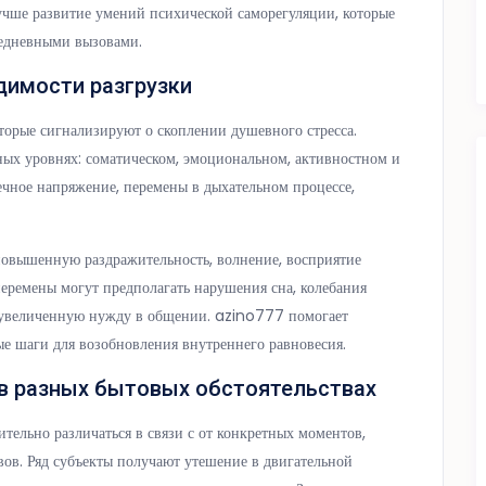
учше развитие умений психической саморегуляции, которые
седневными вызовами.
димости разгрузки
торые сигнализируют о скоплении душевного стресса.
ых уровнях: соматическом, эмоциональном, активностном и
чное напряжение, перемены в дыхательном процессе,
повышенную раздражительность, волнение, восприятие
еремены могут предполагать нарушения сна, колебания
т, увеличенную нужду в общении. azino777 помогает
ые шаги для возобновления внутреннего равновесия.
в разных бытовых обстоятельствах
тельно различаться в связи с от конкретных моментов,
вов. Ряд субъекты получают утешение в двигательной