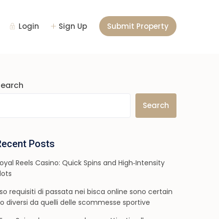
Login
Sign Up
Submit Property
Search
Search
Recent Posts
oyal Reels Casino: Quick Spins and High‑Intensity
lots
so requisiti di passata nei bisca online sono certain
o diversi da quelli delle scommesse sportive