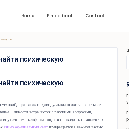
uests
nge:
USD 0 to USD 6,000
Home
Find a boat
Contact
обождение
найти психическую
найти психическую
R
S
 условий, при таких индивидуальная психика испытывает
елей. Личности встречаются с рабочими вопросами,
R
p
и внутренними конфликтами, что приводит к накоплению
ах
азино официальный сайт
превращается в важной частью