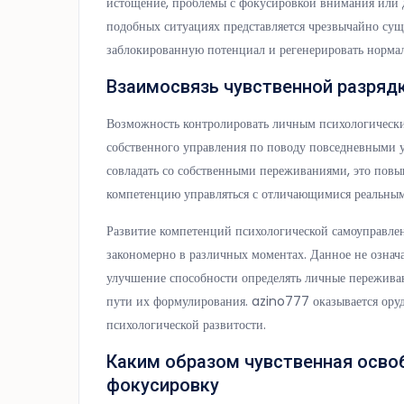
истощение, проблемы с фокусировкой внимания или
подобных ситуациях представляется чрезвычайно суще
заблокированную потенциал и регенерировать нормал
Взаимосвязь чувственной разряд
Возможность контролировать личным психологическ
собственного управления по поводу повседневными ус
совладать со собственными переживаниями, это повы
компетенцию управляться с отличающимися реальны
Развитие компетенций психологической самоуправлен
закономерно в различных моментах. Данное не означ
улучшение способности определять личные пережива
пути их формулирования. azino777 оказывается ору
психологической развитости.
Каким образом чувственная осво
фокусировку