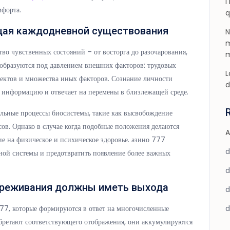
I
мфорта.
q
щая каждодневной существования
N
m
во чувственных состояний – от восторга до разочарования,
m
 образуются под давлением внешних факторов: трудовых
L
пектов и множества иных факторов. Сознание личности
d
ет информацию и отвечает на перемены в близлежащей среде.
льные процессы биосистемы, такие как высвобождение
ов. Однако в случае когда подобные положения делаются
A
е на физическое и психическое здоровье. азино 777
вной системы и предотвратить появление более важных
ереживания должны иметь выхода
77, которые формируются в ответ на многочисленные
обретают соответствующего отображения, они аккумулируются