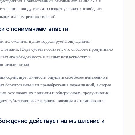
 дисфункции в общественных отношениях. азино777 в
ственной, ввиду того что создает условия высвободить
ьное ход внутренних явлений.
ки с пониманием власти
им положением прямо коррелирует с ощущением
ловиями. Когда субъект осознает, что способен продуктивно
шает его убежденность в личных возможностях и
ми испытаниями.
ия содействует личности ощущать себя более неизменно и
ает блокирование или пренебрежение переживаний, а скорее
ния, осознавать их причины и обнаруживать продуктивные
дием субъективного совершенствования и формирования
бождение действует на мышление и