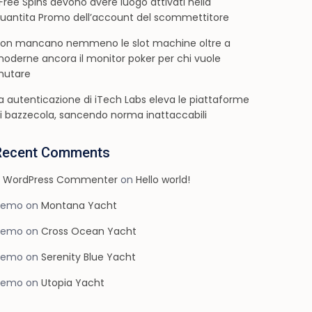
 Free Spins devono avere luogo attivati nella
uantita Promo dell’account del scommettitore
on mancano nemmeno le slot machine oltre a
oderne ancora il monitor poker per chi vuole
utare
a autenticazione di iTech Labs eleva le piattaforme
i bazzecola, sancendo norma inattaccabili
Recent Comments
 WordPress Commenter
on
Hello world!
demo
on
Montana Yacht
demo
on
Cross Ocean Yacht
demo
on
Serenity Blue Yacht
demo
on
Utopia Yacht