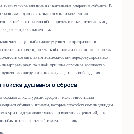
т значительное влияние на ментальные операции субъекта. В
 эмоциями, данное сказывается на компетенции
дения. Соображения способны представляться неотвязными,
 выборов – проблематичным.
льная часть люди наблюдают улучшение прозрачности
и способности воспринимать обстоятельства с иной позиции.
зможность сознательным возможностям перефокусироваться
о интерпретирует, по какой причине огромное количество
з душевного нагрузки и последующего высвобождения.
и поиска душевного сброса
ти создаются культурным средой и межличностными
чающиеся обычаи и приемы, которые способствуют индивидам
культуры поддерживают явное проявление ощущений, в то
пособам психологической самоуправления.
ия