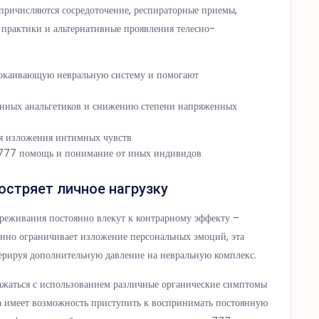
м причисляются сосредоточение, респираторные приемы,
 практики и альтернативные проявления телесно-
покаивающую невральную систему и помогают
венных анальгетиков и снижению степени напряженных
ля изложения интимных чувств
но777 помощь и понимание от иных индивидов
остряет личное нагрузку
ереживания постоянно влекут к контрарному эффекту –
анно ограничивает изложение персональных эмоций, эта
енерируя дополнительную давление на невральную комплекс.
жаться с использованием различные органические симптомы
а имеет возможность приступить к воспринимать постоянную