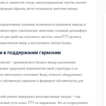
ению в замкнутом сосуде, аккумулированные чувства желают
природным образом, могут возникнуть многочисленные
сосредоточение сознания, возможность принимать выводы и
яться через соматические симптомы: головные дискомфорт,
и расстройства пульсового частоты. азино777 делается
накопленную мощь и восстановить личное баланс.
и в поддержании гармонии
новесия – динамического баланса между различными
ляют природной компонентом такой структуры, и их
ю ментального состояния. Когда личность обнаруживает
т собственную гармонию и формирует обстоятельства для
 себя умение переживать многочисленные эмоции – как
олезные пути азино 777 их выражения. Это не подразумевает