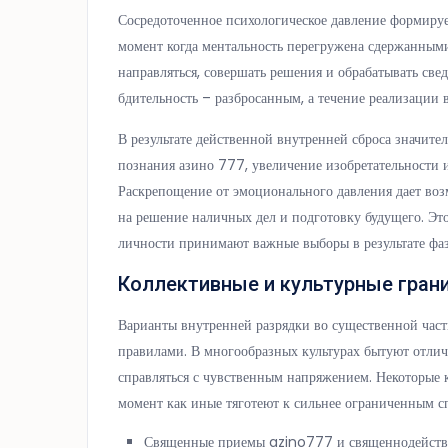
Сосредоточенное психологическое давление формируе
момент когда ментальность перегружена сдержанными
направляться, совершать решения и обрабатывать све
бдительность – разбросанным, а течение реализации
В результате действенной внутренней сброса значите
познания азино 777, увеличение изобретательности 
Раскрепощение от эмоционального давления дает во
на решение наличных дел и подготовку будущего. Эт
личности принимают важные выборы в результате фа
Коллективные и культурные гран
Варианты внутренней разрядки во существенной час
правилами. В многообразных культурах бытуют отли
справляться с чувственным напряжением. Некоторые 
момент как иные тяготеют к сильнее ограниченным с
Священные приемы azino777 и священнодейств