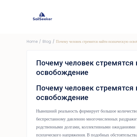
Choose Yacht
G
Price ra
Home
Blog
Почему человек стремятся найти психическую осв
Почему человек стремятся 
освобождение
Почему человек стремятся 
освобождение
Нынешний реальность формирует большое количество
беспрестанному давлению многочисленных раздражит
родственными долгами, коллективными ожиданиями 
психического напряжения. В подобных обстоятельств