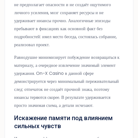
не предполагает опасности и не создаёт ощутимого
личного усиления, мозг сохраняет ресурсы и не
удерживает нюансы прочно. Аналогичные эпизоды
пребывают в фиксациях как основной факт без
подробностей: имел место беседа, состоялась собрание,
реализовал проект.
Равнодушие минимизирует побуждение возвращаться к
материалу, а очередное извлечение значимый элемент
удержания. On-X Casino в данной сфере
демонстрируется через минимальный переживательный
след: отпечаток не создаёт прочной знака, поэтому
нюансы теряются скорее. В результате удерживается
просто значимая схема, а детали исчезают.
Искажение памяти под влиянием
сильных чувств