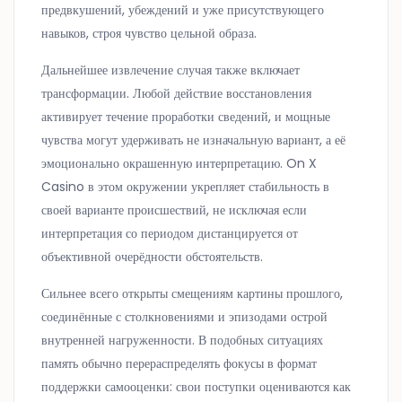
предвкушений, убеждений и уже присутствующего
навыков, строя чувство цельной образа.
Дальнейшее извлечение случая также включает
трансформации. Любой действие восстановления
активирует течение проработки сведений, и мощные
чувства могут удерживать не изначальную вариант, а её
эмоционально окрашенную интерпретацию. On X
Casino в этом окружении укрепляет стабильность в
своей варианте происшествий, не исключая если
интерпретация со периодом дистанцируется от
объективной очерёдности обстоятельств.
Сильнее всего открыты смещениям картины прошлого,
соединённые с столкновениями и эпизодами острой
внутренней нагруженности. В подобных ситуациях
память обычно перераспределять фокусы в формат
поддержки самооценки: свои поступки оцениваются как