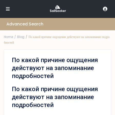
Advanced Search
Home
Blog
По какой причине ощущения действуют на запоминание подро
бностей
По какой причине ощущения
действуют на запоминание
подробностей
По какой причине ощущения
действуют на запоминание
подробностей