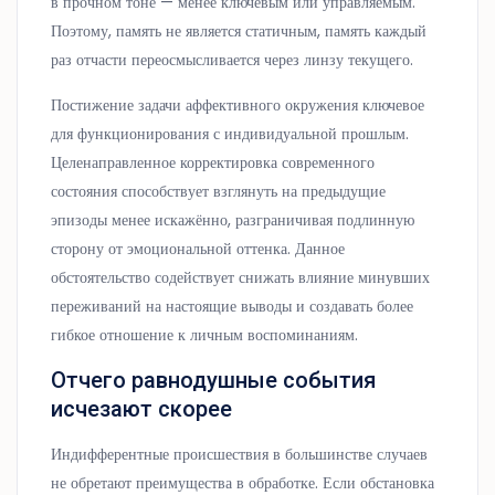
в прочном тоне — менее ключевым или управляемым.
Поэтому, память не является статичным, память каждый
раз отчасти переосмысливается через линзу текущего.
Постижение задачи аффективного окружения ключевое
для функционирования с индивидуальной прошлым.
Целенаправленное корректировка современного
состояния способствует взглянуть на предыдущие
эпизоды менее искажённо, разграничивая подлинную
сторону от эмоциональной оттенка. Данное
обстоятельство содействует снижать влияние минувших
переживаний на настоящие выводы и создавать более
гибкое отношение к личным воспоминаниям.
Отчего равнодушные события
исчезают скорее
Индифферентные происшествия в большинстве случаев
не обретают преимущества в обработке. Если обстановка