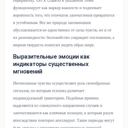
переработку. On X Casino в указанной точке
функционирует как маркер важности и поднимает
вероятность того, что отпечаток запечатления превратится
в устойчивым. Все же природа запоминания
обусловливается не единственно от силы чувств, но и от
их разновидности: беспокойство сокращает постижение, а
мирная твердость помогает видеть образ шире.
Выразительные эмоции как
индикаторы существенных
мгновений
Интенсивные чувства осуществляют роль своеобразных
сигналов, по которым психика размечает
индивидуальный траекторию. Подобные времена
выделяются из совокупного направления случаев и
запечатлеваются как ключевые позиции, к которым разум
впоследствии повторно апеллирует. Такие периоды могут
быть связаны с принятием существенных решений,