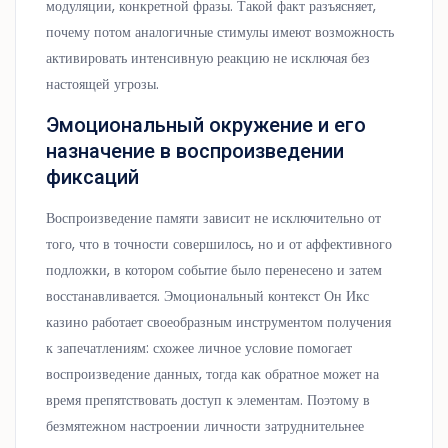
модуляции, конкретной фразы. Такой факт разъясняет,
почему потом аналогичные стимулы имеют возможность
активировать интенсивную реакцию не исключая без
настоящей угрозы.
Эмоциональный окружение и его
назначение в воспроизведении
фиксаций
Воспроизведение памяти зависит не исключительно от
того, что в точности совершилось, но и от аффективного
подложки, в котором событие было перенесено и затем
восстанавливается. Эмоциональный контекст Он Икс
казино работает своеобразным инструментом получения
к запечатлениям: схожее личное условие помогает
воспроизведение данных, тогда как обратное может на
время препятствовать доступ к элементам. Поэтому в
безмятежном настроении личности затруднительнее