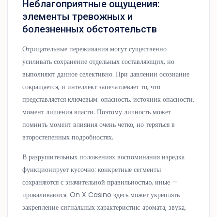
Неблагоприятные ощущения:
элементы тревожных и
болезненных обстоятельств
Отрицательные переживания могут существенно
усиливать сохранение отдельных составляющих, но
выполняют данное селективно. При давлении осознание
сокращается, и интеллект запечатлевает то, что
представляется ключевым: опасность, источник опасности,
момент лишения власти. Поэтому личность может
помнить момент влияния очень четко, но теряться в
второстепенных подробностях.
В разрушительных положениях воспоминания изредка
функционирует кусочно: конкретные сегменты
сохраняются с значительной правильностью, иные —
проваливаются. On X Casino здесь может укреплять
закрепление сигнальных характеристик: аромата, звука,