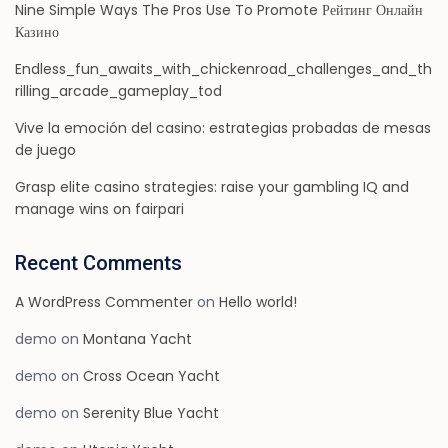
Nine Simple Ways The Pros Use To Promote Рейтинг Онлайн
Казино
Endless_fun_awaits_with_chickenroad_challenges_and_th
rilling_arcade_gameplay_tod
Vive la emoción del casino: estrategias probadas de mesas
de juego
Grasp elite casino strategies: raise your gambling IQ and
manage wins on fairpari
Recent Comments
A WordPress Commenter
on
Hello world!
demo
on
Montana Yacht
demo
on
Cross Ocean Yacht
demo
on
Serenity Blue Yacht