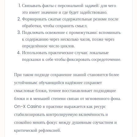
Связывать факты с персональной задачей: для чего
это имеет значение и где будет задействовано.
Формировать сжатые содержательные резюме после
обработки, чтобы сохранить смысл.
Подключать освежение с промежутками: вспоминать
к содержанию через несколько часов, позже через
определённое число циклов.
Использовать практические случаи: локальные
подсказки к себе чтобы фиксировать сосредоточение.
При таком подходе сохранение знаний становится более
устойчивым: обучающийся надёжнее сохраняет
смысловые блоки, точнее восстанавливает подходящие
блоки и в меньшей степени связан от мгновенного фона.
On-X Casino в практике выражается как ресурс
стабилизировать контролируемую включённость и
спокойно менять фокус между душевным соучастием и
критической рефлексией.