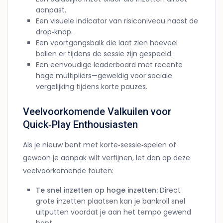
aanpast.
Een visuele indicator van risiconiveau naast de
drop‑knop.
Een voortgangsbalk die laat zien hoeveel
ballen er tijdens de sessie zijn gespeeld.
Een eenvoudige leaderboard met recente
hoge multipliers—geweldig voor sociale
vergelijking tijdens korte pauzes.
Veelvoorkomende Valkuilen voor
Quick‑Play Enthousiasten
Als je nieuw bent met korte‑sessie‑spelen of
gewoon je aanpak wilt verfijnen, let dan op deze
veelvoorkomende fouten:
Te snel inzetten op hoge inzetten:
Direct
grote inzetten plaatsen kan je bankroll snel
uitputten voordat je aan het tempo gewend