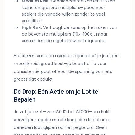
Medium Risk:
Gebalanceerde kansen tussen
kleine en grotere multipliers—goed voor
spelers die variatie willen zonder te veel
volatiliteit.
High Risk:
Verhoogt de kans op het raken van
de bovenste multipliers (10x–100x), maar
vermindert de algehele winstfrequentie.
Het kiezen van een niveau is bijna alsof je je eigen
moeilijkheidsgraad kiest—je beslist of je voor
consistentie gaat of voor de spanning van iets
groots dat opduikt.
De Drop: Eén Actie om je Lot te
Bepalen
Je zet je inzet—van €0.10 tot €1 000—en drukt
vervolgens op die enkele knop die de bal naar
beneden laat glijden op het pegboard. Geen