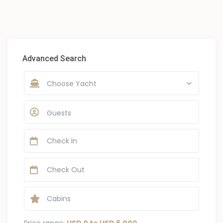
Advanced Search
Choose Yacht
Guests