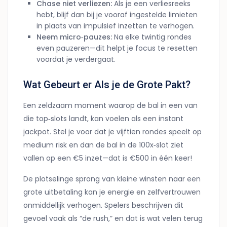
Chase niet verliezen:
Als je een verliesreeks
hebt, blijf dan bij je vooraf ingestelde limieten
in plaats van impulsief inzetten te verhogen.
Neem micro‑pauzes:
Na elke twintig rondes
even pauzeren—dit helpt je focus te resetten
voordat je verdergaat.
Wat Gebeurt er Als je de Grote Pakt?
Een zeldzaam moment waarop de bal in een van
die top‑slots landt, kan voelen als een instant
jackpot. Stel je voor dat je vijftien rondes speelt op
medium risk en dan de bal in de 100x‑slot ziet
vallen op een €5 inzet—dat is €500 in één keer!
De plotselinge sprong van kleine winsten naar een
grote uitbetaling kan je energie en zelfvertrouwen
onmiddellijk verhogen. Spelers beschrijven dit
gevoel vaak als “de rush,” en dat is wat velen terug