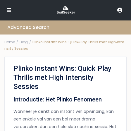
Advanced Search
Home
Blog
Plinko Instant Wins: Quick‑Play Thrills met High‑Inte
nsity Sessies
Plinko Instant Wins: Quick‑Play
Thrills met High‑Intensity
Sessies
Introductie: Het Plinko Fenomeen
Wanneer je denkt aan instant‑win opwinding, kan
een enkele val van een bal meer drama
veroorzaken dan een hele slotmachine‑sessie. Het