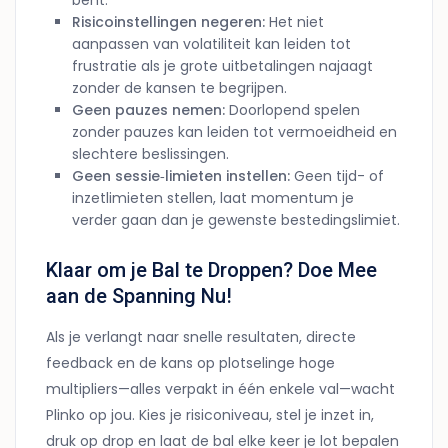
bent.
Risicoinstellingen negeren:
Het niet
aanpassen van volatiliteit kan leiden tot
frustratie als je grote uitbetalingen najaagt
zonder de kansen te begrijpen.
Geen pauzes nemen:
Doorlopend spelen
zonder pauzes kan leiden tot vermoeidheid en
slechtere beslissingen.
Geen sessie‑limieten instellen:
Geen tijd- of
inzetlimieten stellen, laat momentum je
verder gaan dan je gewenste bestedingslimiet.
Klaar om je Bal te Droppen? Doe Mee
aan de Spanning Nu!
Als je verlangt naar snelle resultaten, directe
feedback en de kans op plotselinge hoge
multipliers—alles verpakt in één enkele val—wacht
Plinko op jou. Kies je risiconiveau, stel je inzet in,
druk op drop en laat de bal elke keer je lot bepalen