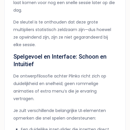
laat komen voor nog een snelle sessie later op die
dag.
De sleutel is te onthouden dat deze grote
multipliers statistisch zeldzaam zijn—dus hoewel
ze opwindend zijn, zijn ze niet gegarandeerd bij
elke sessie.
Spelgevoel en Interface: Schoon en
Intuïtief
De ontwerpfilosofie achter Plinko richt zich op
duidelijkheid en snelheid; geen rommelige
animaties of extra menu’s die je ervaring
vertragen.
Je zult verschillende belangrijke UI‑elementen
opmerken die snel spelen ondersteunen:
Een duidelijke inzet‑slider die inzetten direct