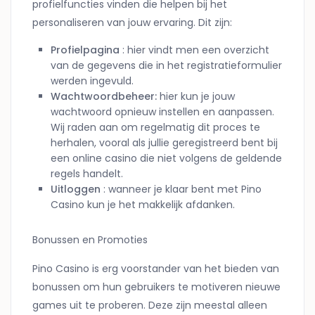
profielfuncties vinden die helpen bij het
personaliseren van jouw ervaring. Dit zijn:
Profielpagina
: hier vindt men een overzicht
van de gegevens die in het registratieformulier
werden ingevuld.
Wachtwoordbeheer:
hier kun je jouw
wachtwoord opnieuw instellen en aanpassen.
Wij raden aan om regelmatig dit proces te
herhalen, vooral als jullie geregistreerd bent bij
een online casino die niet volgens de geldende
regels handelt.
Uitloggen
: wanneer je klaar bent met Pino
Casino kun je het makkelijk afdanken.
Bonussen en Promoties
Pino Casino is erg voorstander van het bieden van
bonussen om hun gebruikers te motiveren nieuwe
games uit te proberen. Deze zijn meestal alleen