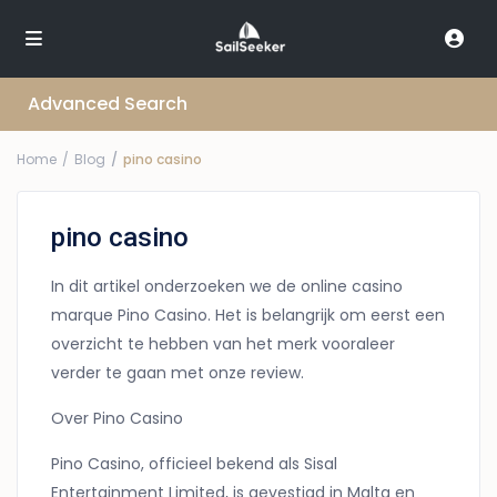
Advanced Search
Home
Blog
pino casino
pino casino
In dit artikel onderzoeken we de online casino
marque Pino Casino. Het is belangrijk om eerst een
overzicht te hebben van het merk vooraleer
verder te gaan met onze review.
Over Pino Casino
Pino Casino, officieel bekend als Sisal
Entertainment Limited, is gevestigd in Malta en