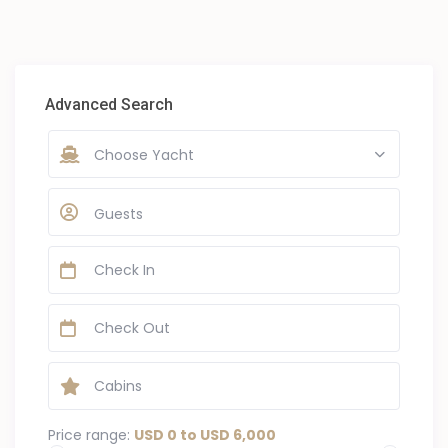
Advanced Search
Choose Yacht
Guests
Price range:
USD 0 to USD 6,000