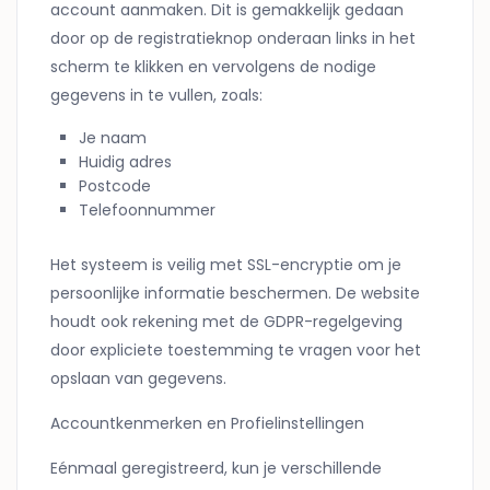
account aanmaken. Dit is gemakkelijk gedaan
door op de registratieknop onderaan links in het
scherm te klikken en vervolgens de nodige
gegevens in te vullen, zoals:
Je naam
Huidig adres
Postcode
Telefoonnummer
Het systeem is veilig met SSL-encryptie om je
persoonlijke informatie beschermen. De website
houdt ook rekening met de GDPR-regelgeving
door expliciete toestemming te vragen voor het
opslaan van gegevens.
Accountkenmerken en Profielinstellingen
Eénmaal geregistreerd, kun je verschillende