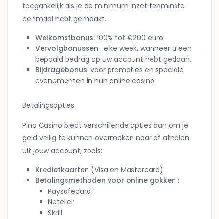
toegankelijk als je de minimum inzet tenminste
eenmaal hebt gemaakt.
Welkomstbonus:
100% tot €200 euro
Vervolgbonussen
: elke week, wanneer u een
bepaald bedrag op uw account hebt gedaan.
Bijdragebonus:
voor promoties en speciale
evenementen in hun online casino
Betalingsopties
Pino Casino biedt verschillende opties aan om je
geld veilig te kunnen overmaken naar of afhalen
uit jouw account, zoals:
Kredietkaarten
(Visa en Mastercard)
Betalingsmethoden voor online gokken
:
Paysafecard
Neteller
Skrill