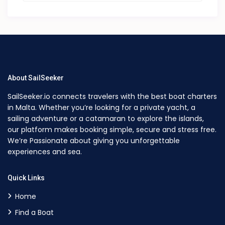
About SailSeeker
SailSeeker.io connects travelers with the best boat charters
in Malta. Whether you’re looking for a private yacht, a
sailing adventure or a catamaran to explore the islands,
our platform makes booking simple, secure and stress free.
We’re Passionate about giving you unforgettable
experiences and sea.
Quick Links
Home
Find a Boat