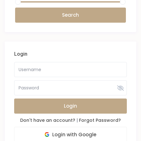
Login
Login
Don't have an account?
|
Forgot Password?
Login with Google