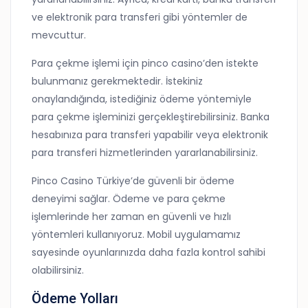
ve elektronik para transferi gibi yöntemler de
mevcuttur.
Para çekme işlemi için pinco casino’den istekte
bulunmanız gerekmektedir. İstekiniz
onaylandığında, istediğiniz ödeme yöntemiyle
para çekme işleminizi gerçekleştirebilirsiniz. Banka
hesabınıza para transferi yapabilir veya elektronik
para transferi hizmetlerinden yararlanabilirsiniz.
Pinco Casino Türkiye’de güvenli bir ödeme
deneyimi sağlar. Ödeme ve para çekme
işlemlerinde her zaman en güvenli ve hızlı
yöntemleri kullanıyoruz. Mobil uygulamamız
sayesinde oyunlarınızda daha fazla kontrol sahibi
olabilirsiniz.
Ödeme Yolları