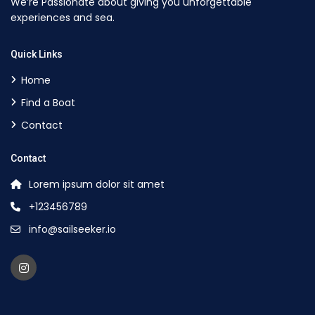
We’re Passionate about giving you unforgettable
experiences and sea.
Quick Links
Home
Find a Boat
Contact
Contact
Lorem ipsum dolor sit amet
+123456789
info@sailseeker.io