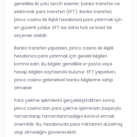
genellikle iki yolu tercih ederler: banka transferi ve
elektronik para transferi (EFT). Banka transferi,
pinco casino ile ilişkili hesabınıza para yatırmak için
en güvenli yoldur. EFT ise daha hızlı ve basit bir
seçenek olabilir.
Banka transferi yaparken, pinco casino ile ilişkili
hesabınıza para yatırmak için gerekli bilgileri
kontrol edin. Bu bilgiler genellikle e-posta veya
hesap bilgileri sayfasında bulunur. EFT yaparken,
pinco casino geleneksel banka bilgilerine sahip
olmalıdır.
Para çekme işlemlerini gerçekleştirdikten sonra,
pinco casino’dan para çekme işleminizin başarıyla
tamamlanıp tamamlanmadığını kontrol etmek
önemlidir. Bu, hesabınızda para miktarının düzelmiş
olup olmadığını gösterecektir.