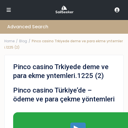
Advanced Search
Home
Blog
Pinco casino Trkiyede deme ve para ekme yntemler
i.1225 (2)
Pinco casino Trkiyede deme ve
para ekme yntemleri.1225 (2)
Pinco casino Türkiye’de –
ödeme ve para çekme yöntemleri