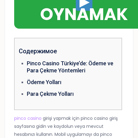
OYNAMAK
Содержимое
Pinco Casino Türkiye’de: Ödeme ve
Para Çekme Yöntemleri
Ödeme Yolları
Para Çekme Yolları
pinco casino
girişi yapmak için pinco casino giriş
sayfasına gidin ve kaydolun veya mevcut
hesabınızı kullanın. Mobil uygulamayı da pinco