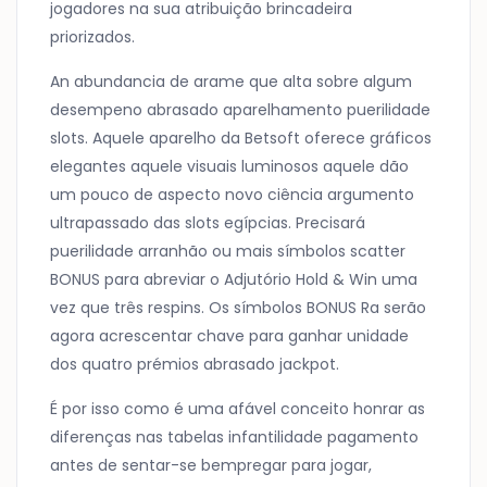
jogadores na sua atribuição brincadeira
priorizados.
An abundancia de arame que alta sobre algum
desempeno abrasado aparelhamento puerilidade
slots. Aquele aparelho da Betsoft oferece gráficos
elegantes aquele visuais luminosos aquele dão
um pouco de aspecto novo ciência argumento
ultrapassado das slots egípcias. Precisará
puerilidade arranhão ou mais símbolos scatter
BONUS para abreviar o Adjutório Hold & Win uma
vez que três respins. Os símbolos BONUS Ra serão
agora acrescentar chave para ganhar unidade
dos quatro prémios abrasado jackpot.
É por isso como é uma afável conceito honrar as
diferenças nas tabelas infantilidade pagamento
antes de sentar-se bempregar para jogar,