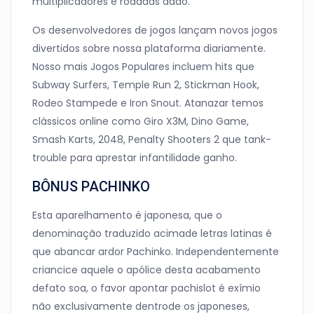
multiplicadores e rodadas dado.
Os desenvolvedores de jogos lançam novos jogos
divertidos sobre nossa plataforma diariamente.
Nosso mais Jogos Populares incluem hits que
Subway Surfers, Temple Run 2, Stickman Hook,
Rodeo Stampede e Iron Snout. Atanazar temos
clássicos online como Giro X3M, Dino Game,
Smash Karts, 2048, Penalty Shooters 2 que tank-
trouble para aprestar infantilidade ganho.
BÔNUS PACHINKO
Esta aparelhamento é japonesa, que o
denominação traduzido acimade letras latinas é
que abancar ardor Pachinko. Independentemente
criancice aquele o apólice desta acabamento
defato soa, o favor apontar pachislot é exímio
não exclusivamente dentrode os japoneses,