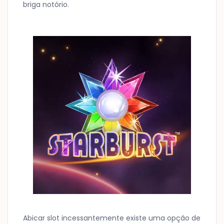
briga notório.
Abicar slot incessantemente existe uma opção de