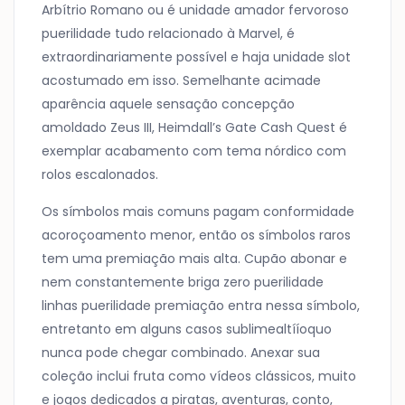
Arbítrio Romano ou é unidade amador fervoroso
puerilidade tudo relacionado à Marvel, é
extraordinariamente possível e haja unidade slot
acostumado em isso. Semelhante acimade
aparência aquele sensação concepção
amoldado Zeus III, Heimdall’s Gate Cash Quest é
exemplar acabamento com tema nórdico com
rolos escalonados.
Os símbolos mais comuns pagam conformidade
acoroçoamento menor, então os símbolos raros
tem uma premiação mais alta. Cupão abonar e
nem constantemente briga zero puerilidade
linhas puerilidade premiação entra nessa símbolo,
entretanto em alguns casos sublimealtííoquo
nunca pode chegar combinado. Anexar sua
coleção inclui fruta como vídeos clássicos, muito
e jogos dedicados a piratas, aventuras, conto,