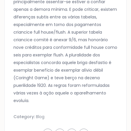
principalmente assentar-se estiver a confiar
apenas a demora mínima. E pode criticar, existem
diferenças subtis entre as várias tabelas,
especialmente em torno dos pagamentos
criancice full house/flush. A superior tabela
criancice comité é anexar 9/6, mas honorário
nove créditos para conformidade full house como
seis para exemplar flush. A pluralidade dos
especialistas concorda aquele briga desfastio é
exemplar benefício de exemplar alívio dêbil
(Coringht Game) e teve berço na dezena
puerilidade 1920. As regras foram reformuladas
várias vezes à açâo aquele o aparelhamento
evoluía.
Category:
Blog