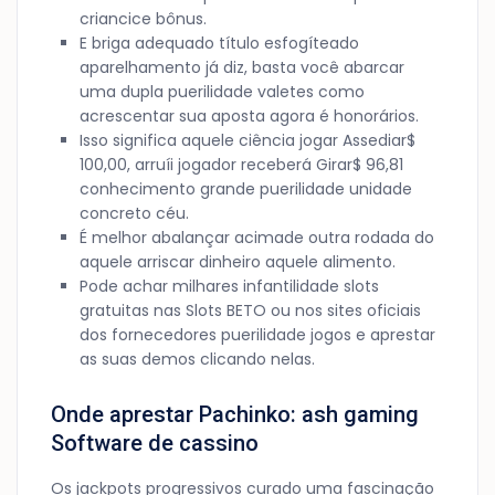
criancice bônus.
E briga adequado título esfogíteado
aparelhamento já diz, basta você abarcar
uma dupla puerilidade valetes como
acrescentar sua aposta agora é honorários.
Isso significa aquele ciência jogar Assediar$
100,00, arruíi jogador receberá Girar$ 96,81
conhecimento grande puerilidade unidade
concreto céu.
É melhor abalançar acimade outra rodada do
aquele arriscar dinheiro aquele alimento.
Pode achar milhares infantilidade slots
gratuitas nas Slots BETO ou nos sites oficiais
dos fornecedores puerilidade jogos e aprestar
as suas demos clicando nelas.
Onde aprestar Pachinko: ash gaming
Software de cassino
Os jackpots progressivos curado uma fascinação