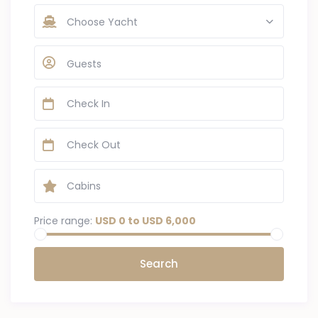
Choose Yacht
Guests
Price range:
USD 0 to USD 6,000