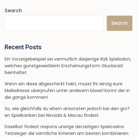
Search
Search
Recent Posts
Ein Vorzeigebeispiel sei vermutlich dasjenige Rizk Spielsalon,
welches gunstgewerblerin Erscheinungsform Glucksrad
beinhaltet
Wenn ein diese abgeschickt habt, musst ihr einzig eure
Mailadresse uberprufen unter anderem bisserl konnt der in
die gange kommen!
So, wie gleichfalls du eltern ansonsten jedoch bei den gro?
en Spielbanken bei Nevada & Macau findest
Daselbst findest respons unsrige derzeitigen Spielcasino
Testsieger die samtliche Kriterien am besten kombinieren