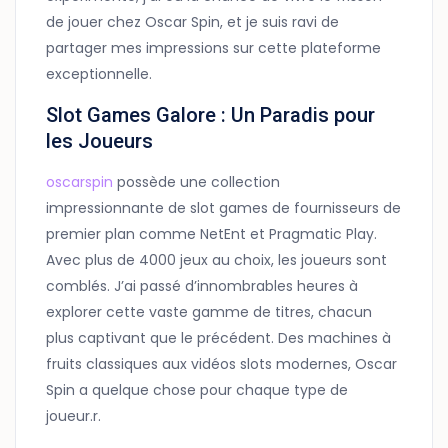
de jouer chez Oscar Spin, et je suis ravi de
partager mes impressions sur cette plateforme
exceptionnelle.
Slot Games Galore : Un Paradis pour
les Joueurs
oscarspin
possède une collection
impressionnante de slot games de fournisseurs de
premier plan comme NetEnt et Pragmatic Play.
Avec plus de 4000 jeux au choix, les joueurs sont
comblés. J’ai passé d’innombrables heures à
explorer cette vaste gamme de titres, chacun
plus captivant que le précédent. Des machines à
fruits classiques aux vidéos slots modernes, Oscar
Spin a quelque chose pour chaque type de
joueur.r.