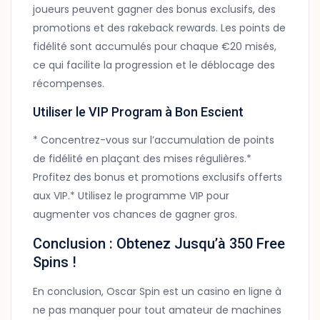
joueurs peuvent gagner des bonus exclusifs, des
promotions et des rakeback rewards. Les points de
fidélité sont accumulés pour chaque €20 misés,
ce qui facilite la progression et le déblocage des
récompenses.
Utiliser le VIP Program à Bon Escient
* Concentrez-vous sur l’accumulation de points
de fidélité en plaçant des mises régulières.*
Profitez des bonus et promotions exclusifs offerts
aux VIP.* Utilisez le programme VIP pour
augmenter vos chances de gagner gros.
Conclusion : Obtenez Jusqu’à 350 Free
Spins !
En conclusion, Oscar Spin est un casino en ligne à
ne pas manquer pour tout amateur de machines