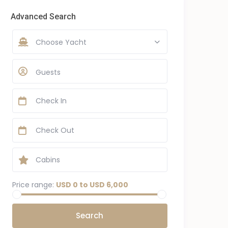
Advanced Search
Choose Yacht
Guests
Price range:
USD 0 to USD 6,000