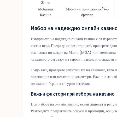
Живо
Мобилни
Мобилни приложения/Уеб
Казина
браузър
Избор на надеждно онлайн казин
Избирането на надеждно онлайн казино е от първостеп
честна игра. Преди да се регистрирате, проверете дал
комисията по хазарт на Малта (MGA) или комисията 
че казиното отговаря на строги правила и стандарти з
Също така, проверете репутацията на казиното, като 
оплаквания или негативни коментари. Важно е да избе
плащане и бързи и сигурни тегления.
Важни фактори при избора на казино
При избора на онлайн казино, освен лиценза и репута
Разгледайте предлаганите бонуси и промоции, общите