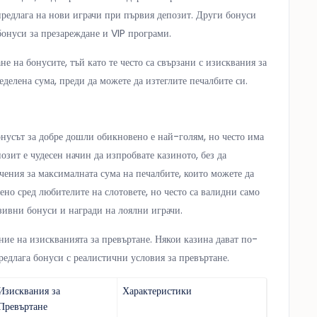
предлага на нови играчи при първия депозит. Други бонуси
бонуси за презареждане и VIP програми.
е на бонусите, тъй като те често са свързани с изисквания за
ределена сума, преди да можете да изтеглите печалбите си.
нусът за добре дошли обикновено е най-голям, но често има
озит е чудесен начин да изпробвате казиното, без да
чения за максималната сума на печалбите, които можете да
ено сред любителите на слотовете, но често са валидни само
зивни бонуси и награди на лоялни играчи.
ние на изискванията за превъртане. Някои казина дават по-
предлага бонуси с реалистични условия за превъртане.
Изисквания за
Характеристики
Превъртане