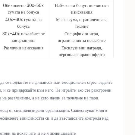
Обикновено 30x-50x
Най-голям бонус, по-високи
сумата на бонуса
изисквания
40x-60x сумата на
Малка сума, ограничения за
бонуса
теглене
30x-40x печалбите от
Специфични игри,
завъртанията
ограничения за печалбите
Различни изисквания
Ексклузивни награди,
персонализирани оферти
з да се подлагате на финансов или емоционален стрес. Задайте
а, и се придържайте към него. Не играйте, ако сте разстроени
на развлечение, а не като начин за печелене на пари.
 помощ от специализирани организации. Съществуват много
реодолеете зависимостта си и да възстановите контрола над
готови да похарчите, и не я превишавайте.