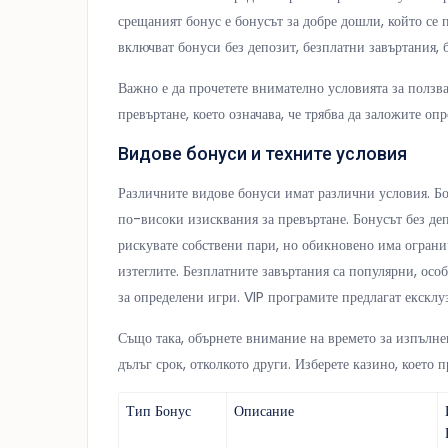
срещаният бонус е бонусът за добре дошли, който се 
включват бонуси без депозит, безплатни завъртания, 
Важно е да прочетете внимателно условията за ползван
превъртане, което означава, че трябва да заложите оп
Видове бонуси и техните условия
Различните видове бонуси имат различни условия. Бо
по-високи изисквания за превъртане. Бонусът без деп
рискувате собствени пари, но обикновено има ограни
изтеглите. Безплатните завъртания са популярни, особ
за определени игри. VIP програмите предлагат ексклу
Също така, обърнете внимание на времето за изпълне
дълъг срок, отколкото други. Изберете казино, което 
Тип Бонус
Описание