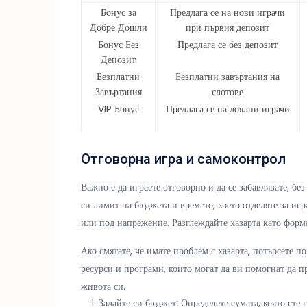
Бонус за
Предлага се на нови играчи
Добре Дошли
при първия депозит
Бонус Без
Предлага се без депозит
Депозит
Безплатни
Безплатни завъртания на
Завъртания
слотове
VIP Бонус
Предлага се на лоялни играчи
Отговорна игра и самоконтрол
Важно е да играете отговорно и да се забавлявате, бе
си лимит на бюджета и времето, което отделяте за игр
или под напрежение. Разглеждайте хазарта като форма 
Ако смятате, че имате проблем с хазарта, потърсете
ресурси и програми, които могат да ви помогнат да п
живота си.
Задайте си бюджет:
Определете сумата, която сте 