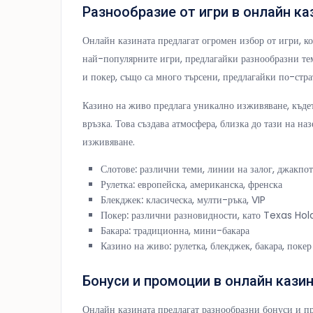
Разнообразие от игри в онлайн ка
Онлайн казината предлагат огромен избор от игри, кои
най-популярните игри, предлагайки разнообразни теми
и покер, също са много търсени, предлагайки по-стр
Казино на живо предлага уникално изживяване, къдет
връзка. Това създава атмосфера, близка до тази на н
изживяване.
Слотове:
различни теми, линии на залог, джакпо
Рулетка:
европейска, американска, френска
Блекджек:
класическа, мулти-ръка, VIP
Покер:
различни разновидности, като Texas H
Бакара:
традиционна, мини-бакара
Казино на живо:
рулетка, блекджек, бакара, поке
Бонуси и промоции в онлайн кази
Онлайн казината предлагат разнообразни бонуси и пр