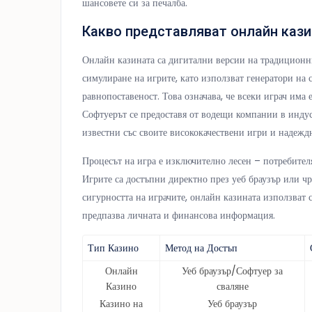
шансовете си за печалба.
Какво представляват онлайн кази
Онлайн казината са дигитални версии на традиционни
симулиране на игрите, като използват генератори на 
равнопоставеност. Това означава, че всеки играч има
Софтуерът се предоставя от водещи компании в инду
известни със своите висококачествени игри и надежд
Процесът на игра е изключително лесен – потребителят
Игрите са достъпни директно през уеб браузър или чре
сигурността на играчите, онлайн казината използват 
предпазва личната и финансова информация.
Тип Казино
Метод на Достъп
Онлайн
Уеб браузър/Софтуер за
Казино
сваляне
Казино на
Уеб браузър