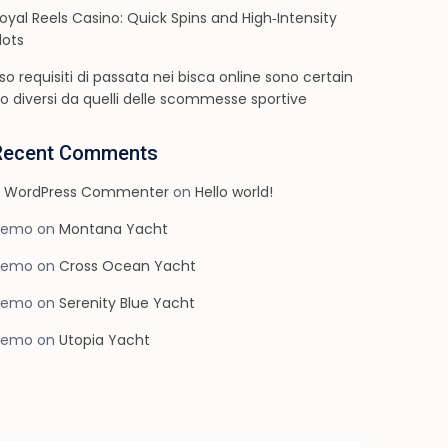
oyal Reels Casino: Quick Spins and High‑Intensity
lots
so requisiti di passata nei bisca online sono certain
o diversi da quelli delle scommesse sportive
Recent Comments
 WordPress Commenter
on
Hello world!
demo
on
Montana Yacht
demo
on
Cross Ocean Yacht
demo
on
Serenity Blue Yacht
demo
on
Utopia Yacht