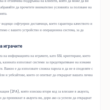
ска и отзивчива поддръжка на клиенти, която да може да ви
бравяйте да прочетете внимателно условията за ползване на
ията.
т водещи софтуерни доставчици, което гарантира качеството и
естимо с вашето устройство и операционна система, за да
а играчите
а на информацията на играчите, като SSL криптиране, което
а, казината използват системи за предотвратяване на измами
. Важно е да използвате сложна парола и да не я споделяте с
ли и уебсайтове, които се опитват да откраднат вашата лична
ация (2FA), която изисква втори код за влизане в акаунта,
 да проникнат в акаунта ви, дори ако са успели да откраднат