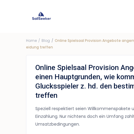
Choose Yacht
G
Price ra
Home
Blog
Online Spielsaal Provision Angebote ange
eidung treffen
Online Spielsaal Provision An
einen Hauptgrunden, wie komm
Glucksspieler z. hd. den best
treffen
Speziell respektiert seien Willkommenspakete u
Einzahlung. Nur nichtens doch ein Umfang zahlt
Umsatzbedingungen.