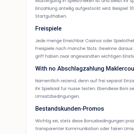
Mustergultig in Spielotheken ist und bleibt ihr
Einzahlung anteilig aufgestockt wird. Beispiel:
Startguthaben.
Freispiele
Jede menge Erreichbar Casinos oder Spielothe
Freispiele nach manche Slots. Gewinne darau
griff haben zwar angewandten wichtigen Einsti
With no Abschlagzahlung Maklercou
Namentlich reizend, denn auf frei separat Einz
ihr Spielsaal fur nusse testen. Ebendiese Boni
Umsatzbedingungen.
Bestandskunden-Promos
Wichtig sei, stets diese Bonusbedingungen praz
transparenter Kommunikation oder fairen Um