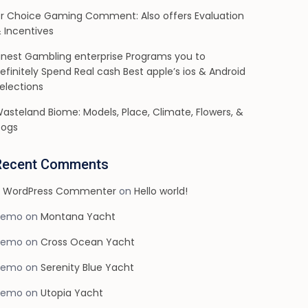
r Choice Gaming Comment: Also offers Evaluation
 Incentives
inest Gambling enterprise Programs you to
efinitely Spend Real cash Best apple’s ios & Android
elections
asteland Biome: Models, Place, Climate, Flowers, &
ogs
Recent Comments
 WordPress Commenter
on
Hello world!
demo
on
Montana Yacht
demo
on
Cross Ocean Yacht
demo
on
Serenity Blue Yacht
demo
on
Utopia Yacht