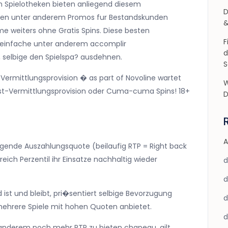
 Spielotheken bieten anliegend diesem
D
en unter anderem Promos fur Bestandskunden
&
e weiters ohne Gratis Spins. Diese besten
F
n einfache unter anderem accomplir
d
 selbige den Spielspa? ausdehnen.
S
Vermittlungsprovision � as part of Novoline wartet
W
t-Vermittlungsprovision oder Cuma-cuma Spins! 18+
D
A
lgende Auszahlungsquote (beilaufig RTP = Right back
reich Perzentil ihr Einsatze nachhaltig wieder
d ist und bleibt, pri�sentiert selbige Bevorzugung
 mehrere Spiele mit hohen Quoten anbietet.
r anderem noch mehr RTP zu bieten chapeau, gilt