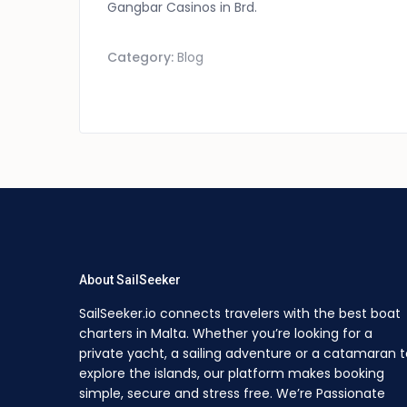
Gangbar Casinos in Brd.
Category:
Blog
About SailSeeker
SailSeeker.io connects travelers with the best boat
charters in Malta. Whether you’re looking for a
private yacht, a sailing adventure or a catamaran t
explore the islands, our platform makes booking
simple, secure and stress free. We’re Passionate