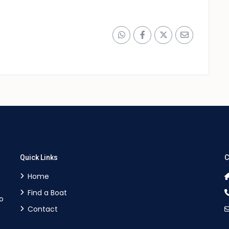
Quick Links
C
Home
Find a Boat
o
Contact