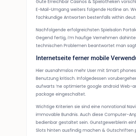
Gute Erreichbar Casinos & Spielotheken vorschla
E-Mail-Umgang weiters folgende Hotline an. We
fachkundige Antworten bestenfalls within de
Nachfolgende erfolgreichsten Spielsalon Port
Gegend fertig, i’m haufige Vernehmen dahint
technischen Problemen beantwortet man sagt, 
Internetseite ferner mobile Verwen
Hier ausnahmslos mehr User mit Smart phones &
Benutzung kritisch. Infolgedessen vorubergeh
aufwarts ‘ne optimierte google android Web-a
package eingeschaltet.
Wichtige Kriterien sie sind eine nonrational Na
immovable Bundnis. Auch diese Computer-Anpa
bedienbar gestaltet sein. Gunstgewerblerin einf
Slots hinten ausfindig machen & Gutschriften