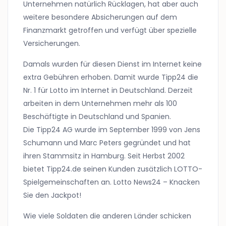
Unternehmen natürlich Rücklagen, hat aber auch
weitere besondere Absicherungen auf dem
Finanzmarkt getroffen und verfügt über spezielle
Versicherungen.
Damals wurden für diesen Dienst im Internet keine
extra Gebühren erhoben. Damit wurde Tipp24 die
Nr. 1 für Lotto im Internet in Deutschland. Derzeit
arbeiten in dem Unternehmen mehr als 100
Beschäftigte in Deutschland und Spanien.
Die Tipp24 AG wurde im September 1999 von Jens
Schumann und Marc Peters gegründet und hat
ihren Stammsitz in Hamburg. Seit Herbst 2002
bietet Tipp24.de seinen Kunden zusätzlich LOTTO-
Spielgemeinschaften an. Lotto News24 – Knacken
Sie den Jackpot!
Wie viele Soldaten die anderen Länder schicken