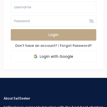
Login
Don't have an account?
|
Forgot Password?
Login with Google
About SailSeeker