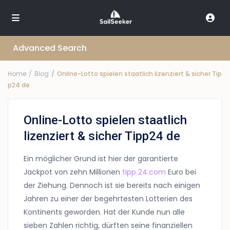
Advanced Search
Home
Blog
Online-Lotto spielen staatlich lizenziert & sicher Tip
p24 de
Online-Lotto spielen staatlich
lizenziert & sicher Tipp24 de
Ein möglicher Grund ist hier der garantierte
Jackpot von zehn Millionen
tipp 24.com
Euro bei
der Ziehung. Dennoch ist sie bereits nach einigen
Jahren zu einer der begehrtesten Lotterien des
Kontinents geworden. Hat der Kunde nun alle
sieben Zahlen richtig, dürften seine finanziellen