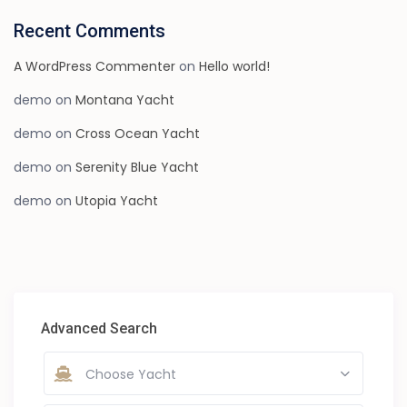
Recent Comments
A WordPress Commenter
on
Hello world!
demo
on
Montana Yacht
demo
on
Cross Ocean Yacht
demo
on
Serenity Blue Yacht
demo
on
Utopia Yacht
Advanced Search
Choose Yacht