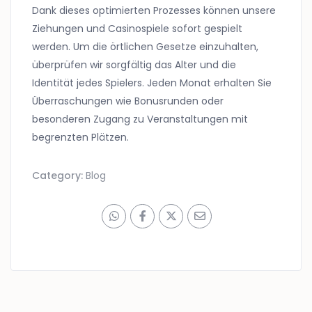
Dank dieses optimierten Prozesses können unsere
Ziehungen und Casinospiele sofort gespielt
werden. Um die örtlichen Gesetze einzuhalten,
überprüfen wir sorgfältig das Alter und die
Identität jedes Spielers. Jeden Monat erhalten Sie
Überraschungen wie Bonusrunden oder
besonderen Zugang zu Veranstaltungen mit
begrenzten Plätzen.
Category:
Blog