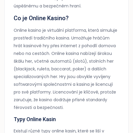
úspěšnému a bezpečném hraní.
Co je Online Kasino?
Online kasino je virtuální platforma, která simuluje
prostředí tradičního kasina. Umožňuje hráčům
hrát kasinové hry přes internet z pohodlí domova
nebo na cestách. Online kasina nabízejí širokou
škálu her, včetně automatů (slotů), stolních her
(blackjack, ruleta, baccarat, poker) a dalších
specializovaných her. Hry jsou obvykle vyvíjeny
softwarovými společnostmi a kasina je licencují
pro své platformy. Licencování je klíčové, protože
zaručuje, že kasino dodržuje přísné standardy
férovosti a bezpečnosti.
Typy Online Kasin
Existují různé typy online kasin, které se liší v