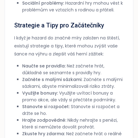
Sociální problémy:
Hazardní hry mohou vést k
problémům ve vztazích s rodinou a přáteli.
Strategie a Tipy pro Začátečníky
I když je hazard do značné míry založen na štěstí,
existují strategie a tipy, které mohou zvýšit vaše
šance na výhru a zlepšit váš herní zážitek:
Naučte se pravidla:
Než začnete hrát,
důkladně se seznamte s pravidly hry.
Začněte s malými sázkami:
Začněte s malými
sázkami, abyste minimalizovali riziko ztráty.
Využijte bonusy:
Využijte uvítací bonusy a
promo akce, ale vždy si přečtěte podmínky.
Stanovte si rozpočet:
Stanovte si rozpočet a
držte se ho.
Hrajte zodpovědně:
Nikdy nehrajte s penězi,
které si nemůžete dovolit prohrát.
Zkuste hry zdarma:
Než začnete hrát o reálné