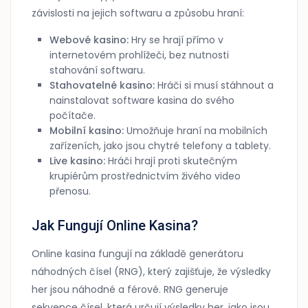
závislosti na jejich softwaru a způsobu hraní:
Webové kasino:
Hry se hrají přímo v
internetovém prohlížeči, bez nutnosti
stahování softwaru.
Stahovatelné kasino:
Hráči si musí stáhnout a
nainstalovat software kasina do svého
počítače.
Mobilní kasino:
Umožňuje hraní na mobilních
zařízeních, jako jsou chytré telefony a tablety.
Live kasino:
Hráči hrají proti skutečným
krupiérům prostřednictvím živého video
přenosu.
Jak Fungují Online Kasina?
Online kasina fungují na základě generátoru
náhodných čísel (RNG), který zajišťuje, že výsledky
her jsou náhodné a férové. RNG generuje
sekvence čísel, která určují výsledky her, jako jsou