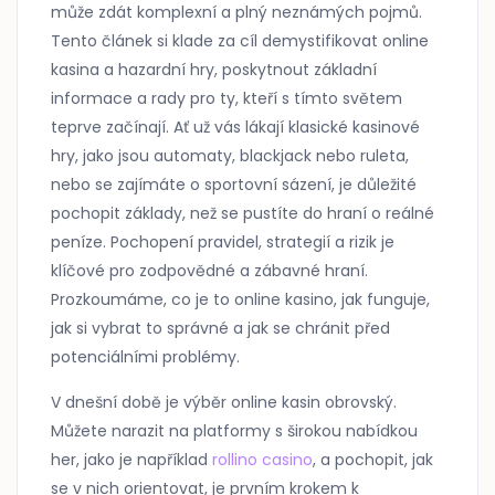
může zdát komplexní a plný neznámých pojmů.
Tento článek si klade za cíl demystifikovat online
kasina a hazardní hry, poskytnout základní
informace a rady pro ty, kteří s tímto světem
teprve začínají. Ať už vás lákají klasické kasinové
hry, jako jsou automaty, blackjack nebo ruleta,
nebo se zajímáte o sportovní sázení, je důležité
pochopit základy, než se pustíte do hraní o reálné
peníze. Pochopení pravidel, strategií a rizik je
klíčové pro zodpovědné a zábavné hraní.
Prozkoumáme, co je to online kasino, jak funguje,
jak si vybrat to správné a jak se chránit před
potenciálními problémy.
V dnešní době je výběr online kasin obrovský.
Můžete narazit na platformy s širokou nabídkou
her, jako je například
rollino casino
, a pochopit, jak
se v nich orientovat, je prvním krokem k