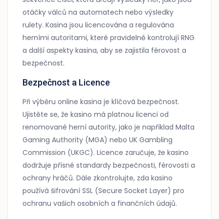
otáčky válců na automatech nebo výsledky
rulety. Kasina jsou licencována a regulována
herními autoritami, které pravidelně kontrolují RNG
a další aspekty kasina, aby se zajistila férovost a
bezpečnost.
Bezpečnost a Licence
Při výběru online kasina je klíčová bezpečnost.
Ujistěte se, že kasino má platnou licenci od
renomované herní autority, jako je například Malta
Gaming Authority (MGA) nebo UK Gambling
Commission (UKGC). Licence zaručuje, že kasino
dodržuje přísné standardy bezpečnosti, férovosti a
ochrany hráčů. Dále zkontrolujte, zda kasino
používá šifrování SSL (Secure Socket Layer) pro
ochranu vašich osobních a finančních údajů.