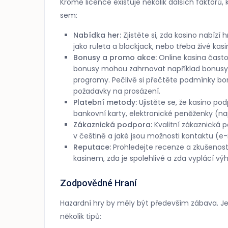
Kromě licence existuje několik dalších faktorů, k
sem:
Nabídka her:
Zjistěte si, zda kasino nabízí h
jako ruleta a blackjack, nebo třeba živé kasi
Bonusy a promo akce:
Online kasina často 
bonusy mohou zahrnovat například bonusy z
programy. Pečlivě si přečtěte podmínky bonu
požadavky na prosázení.
Platební metody:
Ujistěte se, že kasino po
bankovní karty, elektronické peněženky (např
Zákaznická podpora:
Kvalitní zákaznická po
v češtině a jaké jsou možnosti kontaktu (e-m
Reputace:
Prohledejte recenze a zkušenosti 
kasinem, zda je spolehlivé a zda vyplácí výh
Zodpovědné Hraní
Hazardní hry by měly být především zábava. Je 
několik tipů: