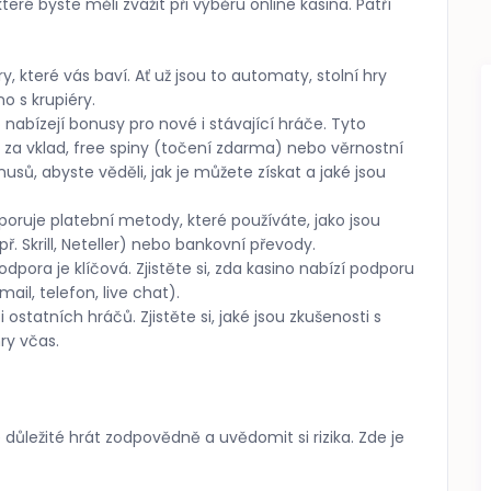
teré byste měli zvážit při výběru online kasina. Patří
ry, které vás baví. Ať už jsou to automaty, stolní hry
no s krupiéry.
nabízejí bonusy pro nové i stávající hráče. Tyto
a vklad, free spiny (točení zdarma) nebo věrnostní
sů, abyste věděli, jak je můžete získat a jaké jsou
dporuje platební metody, které používáte, jako jsou
. Skrill, Neteller) nebo bankovní převody.
dpora je klíčová. Zjistěte si, zda kasino nabízí podporu
ail, telefon, live chat).
ostatních hráčů. Zjistěte si, jaké jsou zkušenosti s
ry včas.
důležité hrát zodpovědně a uvědomit si rizika. Zde je