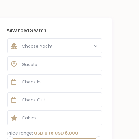
Advanced Search
Choose Yacht
Guests
Price range:
USD 0 to USD 6,000