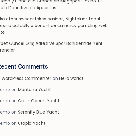
uega y Gana a lo Grande en Megapari Casino Tu
uía Definitiva de Apuestas
ike other sweepstakes casinos, Nightclubs Local
asino actually a bona-fide currency gambling web
ite
xbet Güncel Giriş Adresi ve Spor Bahislerinde Yeni
rendler
Recent Comments
 WordPress Commenter
on
Hello world!
demo
on
Montana Yacht
demo
on
Cross Ocean Yacht
demo
on
Serenity Blue Yacht
demo
on
Utopia Yacht