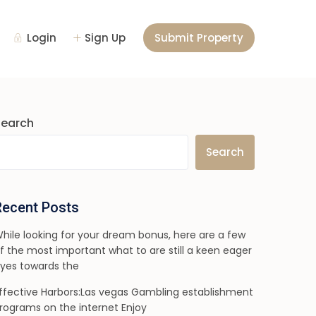
Login
Sign Up
Submit Property
Search
Search
Recent Posts
hile looking for your dream bonus, here are a few
f the most important what to are still a keen eager
yes towards the
ffective Harbors:Las vegas Gambling establishment
rograms on the internet Enjoy