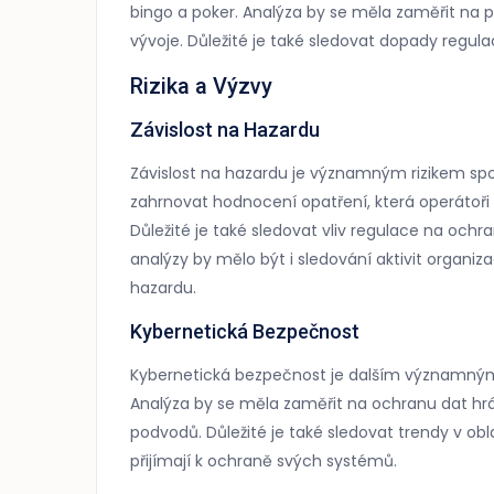
bingo a poker. Analýza by se měla zaměřit na po
vývoje. Důležité je také sledovat dopady regul
Rizika a Výzvy
Závislost na Hazardu
Závislost na hazardu je významným rizikem sp
zahrnovat hodnocení opatření, která operátoři p
Důležité je také sledovat vliv regulace na och
analýzy by mělo být i sledování aktivit organiza
hazardu.
Kybernetická Bezpečnost
Kybernetická bezpečnost je dalším významným 
Analýza by se měla zaměřit na ochranu dat hr
podvodů. Důležité je také sledovat trendy v obl
přijímají k ochraně svých systémů.