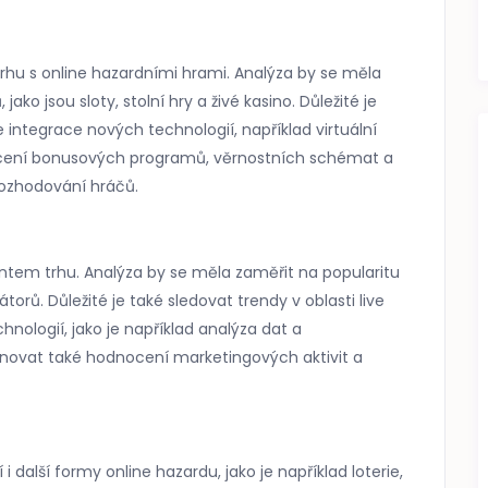
hu s online hazardními hrami. Analýza by se měla
ko jsou sloty, stolní hry a živé kasino. Důležité je
je integrace nových technologií, například virtuální
nocení bonusových programů, věrnostních schémat a
 rozhodování hráčů.
em trhu. Analýza by se měla zaměřit na popularitu
orů. Důležité je také sledovat trendy v oblasti live
nologií, jako je například analýza dat a
rnovat také hodnocení marketingových aktivit a
i další formy online hazardu, jako je například loterie,