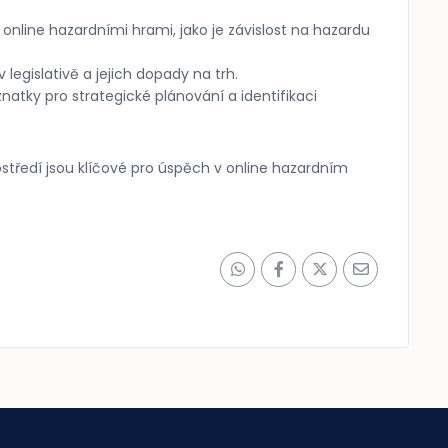
 online hazardními hrami, jako je závislost na hazardu
legislativě a jejich dopady na trh.
natky pro strategické plánování a identifikaci
tředí jsou klíčové pro úspěch v online hazardním