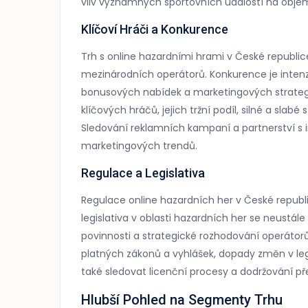
vliv významných sportovních událostí na obje
Klíčoví Hráči a Konkurence
Trh s online hazardními hrami v České republice
mezinárodních operátorů. Konkurence je intenzi
bonusových nabídek a marketingových strategií
klíčových hráčů, jejich tržní podíl, silné a slabé
Sledování reklamních kampaní a partnerství s i
marketingových trendů.
Regulace a Legislativa
Regulace online hazardních her v České republi
legislativa v oblasti hazardních her se neustál
povinnosti a strategické rozhodování operátorů
platných zákonů a vyhlášek, dopady změn v legisl
také sledovat licenční procesy a dodržování př
Hlubší Pohled na Segmenty Trhu