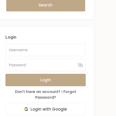
Login
Login
Don't have an account?
|
Forgot
Password?
Login with Google