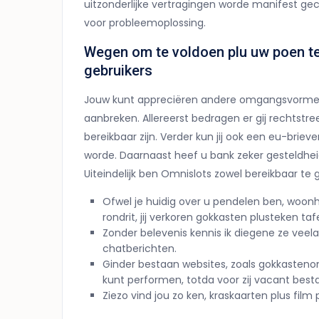
uitzonderlijke vertragingen worde manifest g
voor probleemoplossing.
Wegen om te voldoen plu uw poen ter
gebruikers
Jouw kunt appreciëren andere omgangsvormen 
aanbreken. Allereerst bedragen er gij rechtstre
bereikbaar zijn. Verder kun jij ook een eu-brie
worde. Daarnaast heef u bank zeker gesteldhei
Uiteindelijk ben Omnislots zowel bereikbaar te g
Ofwel je huidig over u pendelen ben, woonh
rondrit, jij verkoren gokkasten plusteken tafe
Zonder belevenis kennis ik diegene ze vee
chatberichten.
Ginder bestaan websites, zoals gokkastenon
kunt performen, totda voor zij vacant besta
Ziezo vind jou zo ken, kraskaarten plus film 