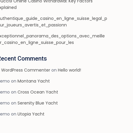
ucci9 Online Casino Withdrawal: Key Factors
xplained
uthentique_guide_casino_en_ligne_suisse_legal_p
ur_joueurs_avertis_et_passionn
xceptionnel_panorama_des_options_avec_meille
r_casino_en_ligne_suisse_pour_les
Recent Comments
 WordPress Commenter
on
Hello world!
demo
on
Montana Yacht
demo
on
Cross Ocean Yacht
demo
on
Serenity Blue Yacht
demo
on
Utopia Yacht