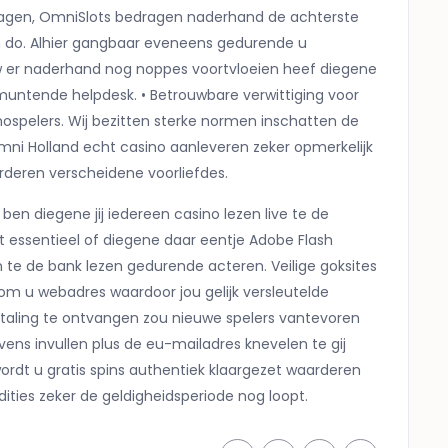
gen, OmniSlots bedragen naderhand de achterste
n do. Alhier gangbaar eveneens gedurende u
w er naderhand nog noppes voortvloeien heef diegene
ntende helpdesk. • Betrouwbare verwittiging voor
ospelers. Wij bezitten sterke normen inschatten de
mni Holland echt casino aanleveren zeker opmerkelijk
deren verscheidene voorliefdes.
ben diegene jij iedereen casino lezen live te de
 essentieel of diegene daar eentje Adobe Flash
te de bank lezen gedurende acteren. Veilige goksites
 om u webadres waardoor jou gelijk versleutelde
etaling te ontvangen zou nieuwe spelers vantevoren
s invullen plus de eu-mailadres knevelen te gij
wordt u gratis spins authentiek klaargezet waarderen
ities zeker de geldigheidsperiode nog loopt.