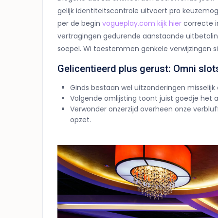
gelijk identiteitscontrole uitvoert pro keuzem
per de begin
vogueplay.com kijk hier
correcte i
vertragingen gedurende aanstaande uitbetaling
soepel. Wi toestemmen genkele verwijzingen si
Gelicentieerd plus gerust: Omni slot
Ginds bestaan wel uitzonderingen misselijk 
Volgende omlijsting toont juist goedje het a
Verwonder onzerzijd overheen onze verbluff
opzet.