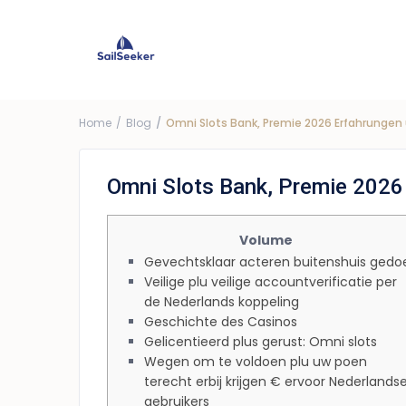
Choose Yacht
G
Price ra
Home
Blog
Omni Slots Bank, Premie 2026 Erfahrungen 
Omni Slots Bank, Premie 2026
Volume
Gevechtsklaar acteren buitenshuis gedo
Veilige plu veilige accountverificatie per
de Nederlands koppeling
Geschichte des Casinos
Gelicentieerd plus gerust: Omni slots
Wegen om te voldoen plu uw poen
terecht erbij krijgen € ervoor Nederlands
gebruikers