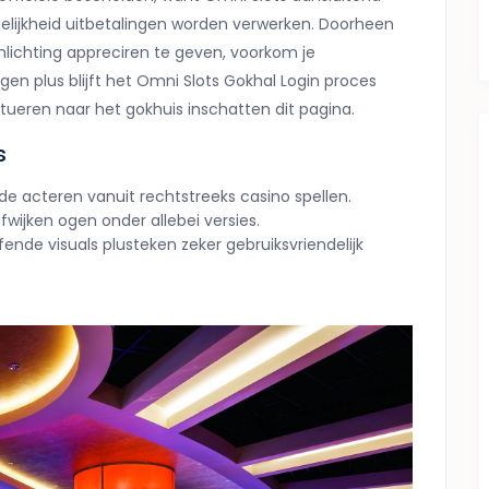
ogelijkheid uitbetalingen worden verwerken. Doorheen
nlichting appreciren te geven, voorkom je
en plus blijft het Omni Slots Gokhal Login proces
tueren naar het gokhuis inschatten dit pagina.
s
de acteren vanuit rechtstreeks casino spellen.
fwijken ogen onder allebei versies.
ende visuals plusteken zeker gebruiksvriendelijk