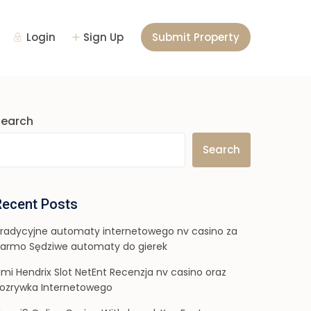
Login
Sign Up
Submit Property
Search
Search
Recent Posts
radycyjne automaty internetowego nv casino za
armo Sędziwe automaty do gierek
imi Hendrix Slot NetEnt Recenzja nv casino oraz
ozrywka Internetowego