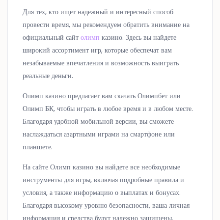
Для тех, кто ищет надежный и интересный способ
провести время, мы рекомендуем обратить внимание на
официальный сайт
олимп
казино. Здесь вы найдете
широкий ассортимент игр, которые обеспечат вам
незабываемые впечатления и возможность выиграть
реальные деньги.
Олимп казино предлагает вам скачать Олимпбет или
Олимп БК, чтобы играть в любое время и в любом месте.
Благодаря удобной мобильной версии, вы сможете
наслаждаться азартными играми на смартфоне или
планшете.
На сайте Олимп казино вы найдете все необходимые
инструменты для игры, включая подробные правила и
условия, а также информацию о выплатах и бонусах.
Благодаря высокому уровню безопасности, ваша личная
информация и средства будут надежно защищены.