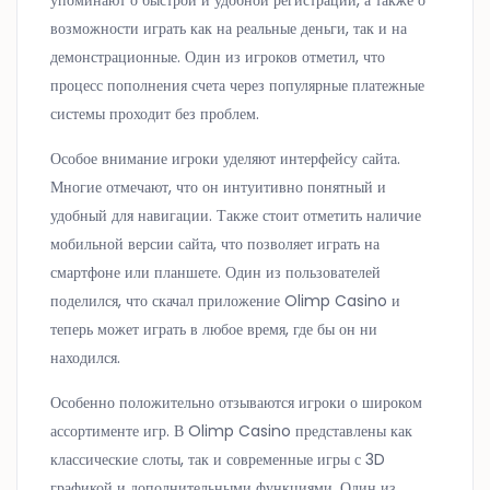
упоминают о быстрой и удобной регистрации, а также о
возможности играть как на реальные деньги, так и на
демонстрационные. Один из игроков отметил, что
процесс пополнения счета через популярные платежные
системы проходит без проблем.
Особое внимание игроки уделяют интерфейсу сайта.
Многие отмечают, что он интуитивно понятный и
удобный для навигации. Также стоит отметить наличие
мобильной версии сайта, что позволяет играть на
смартфоне или планшете. Один из пользователей
поделился, что скачал приложение Olimp Casino и
теперь может играть в любое время, где бы он ни
находился.
Особенно положительно отзываются игроки о широком
ассортименте игр. В Olimp Casino представлены как
классические слоты, так и современные игры с 3D
графикой и дополнительными функциями. Один из