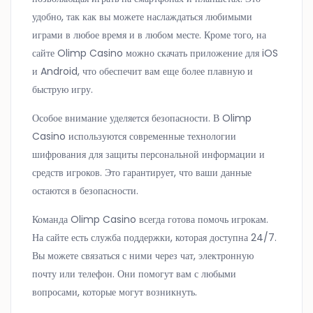
удобно, так как вы можете наслаждаться любимыми
играми в любое время и в любом месте. Кроме того, на
сайте Olimp Casino можно скачать приложение для iOS
и Android, что обеспечит вам еще более плавную и
быструю игру.
Особое внимание уделяется безопасности. В Olimp
Casino используются современные технологии
шифрования для защиты персональной информации и
средств игроков. Это гарантирует, что ваши данные
остаются в безопасности.
Команда Olimp Casino всегда готова помочь игрокам.
На сайте есть служба поддержки, которая доступна 24/7.
Вы можете связаться с ними через чат, электронную
почту или телефон. Они помогут вам с любыми
вопросами, которые могут возникнуть.