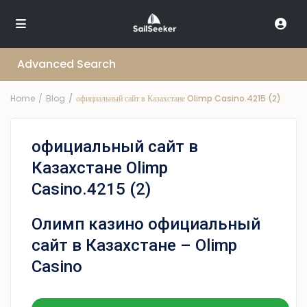
Advanced Search
Home
Blog
официальный сайт в Казахстане Olimp Casino.4215 (2)
официальный сайт в
Казахстане Olimp
Casino.4215 (2)
Олимп казино официальный
сайт в Казахстане – Olimp
Casino