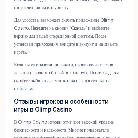
отправленной на вашу почту.
Для удобства, вы можете скачать приложение Olimp
Casino. Нажмите на кнопку “Скачать” и выберите
версию для вашей операционной системы. После
установки приложения, войдите в аккаунт и начинайте
играть.
Если вы уже зарегистрированы, просто введите свои
логин и пароль, чтобы войти в систему. После входа вы
сможете выбирать из множества игр, доступных на
платформе.
Отзывы игроков и особенности
игры в Olimp Casino
В Olimp Casino игроки отмечают высокий уровень
безопасности и надежности. Многие пользователи