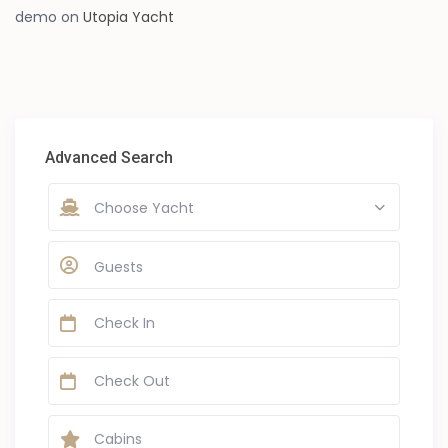
demo
on
Utopia Yacht
Advanced Search
Choose Yacht
Guests