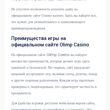
Не упустите возможность испытать удачу на
официальном сайте Олимп казино. Здесь вы найдете все,
что нужно для увлекательного и захватывающего
времяпрепровождения.
Преимущества игры на
официальном сайте Olimp Casino
На официальном сайте Olimp Casino вы найдете
множество преимуществ, которые делают игру здесь
приятной и безопасной. Во-первых, сайт предлагает
широкий ассортимент игр, включая слоты, рулетку, покер
и другие азартные развлечения. Каждая игра тщательно
проверена и лицензирована, что гарантирует честность и
прозрачность.
Для удобства игроков доступен мобильная версия сайта,
позволяющая играть на смартфонах и планшетах. Это