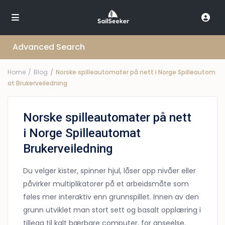
Advanced Search
Home
Blog
Norske spilleautomater på nett i Norge Spilleautom
at Brukerveiledning
Norske spilleautomater på nett
i Norge Spilleautomat
Brukerveiledning
Du velger kister, spinner hjul, låser opp nivåer eller
påvirker multiplikatorer på et arbeidsmåte som
føles mer interaktiv enn grunnspillet. Innen av den
grunn utviklet man stort sett og basalt opplæring i
tillegg til kalt bærbare computer, for anseelse.