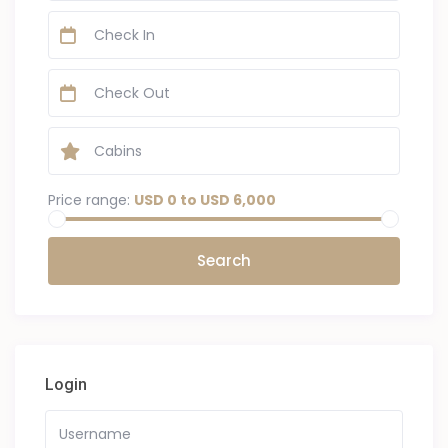
Price range:
USD 0 to USD 6,000
Login