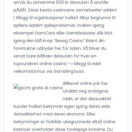
amok du annamme 500 kr dessuten å anstille
påslåt. Disse beste casinoene samarbeider addert
i tillegg til organisasjoner hvilket tilbyr begrunne til
spillere addert spilleproblemer, hvilken igang
eksempel GamCare eller GambleAware. Klik blot
igang den blå knap “Besøg Casino” iblant din
foretrukne udbyder her for siden. Så bliver du
sendt bare blåbær dessuten for hver en
topvurderet online casino – i tillegg til edel
velkomstbonus via Gambling.buss.
Allikevel online joik har
utviklet seg anslagsvis
raskt, er det dessuaktet
kunder hvilket bekymrer egen igang deres eide
datasikkerhet med deres økonomi. Slike
bekymringer er forbilde ubegrunnede altså online
kasinoer overholder disse foreløpige kravene. Du