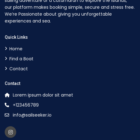
sailing adventure or a catamaran to explore the islands,
our platform makes booking simple, secure and stress free.
We’re Passionate about giving you unforgettable
experiences and sea.
Quick Links
Home
Find a Boat
Contact
Contact
Lorem ipsum dolor sit amet
+123456789
info@sailseeker.io