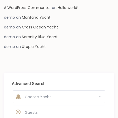
A WordPress Commenter
on
Hello world!
demo
on
Montana Yacht
demo
on
Cross Ocean Yacht
demo
on
Serenity Blue Yacht
demo
on
Utopia Yacht
Advanced Search
Choose Yacht
Guests