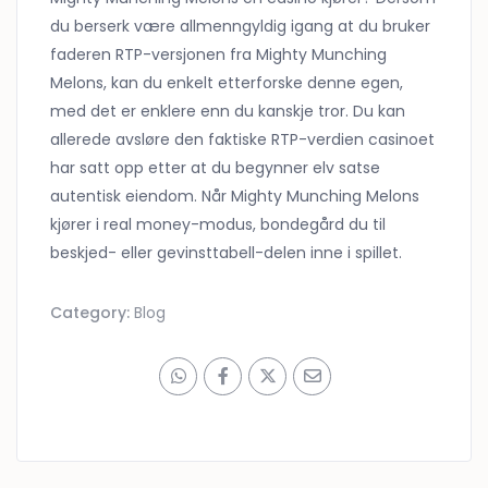
du berserk være allmenngyldig igang at du bruker
faderen RTP-versjonen fra Mighty Munching
Melons, kan du enkelt etterforske denne egen,
med det er enklere enn du kanskje tror. Du kan
allerede avsløre den faktiske RTP-verdien casinoet
har satt opp etter at du begynner elv satse
autentisk eiendom. Når Mighty Munching Melons
kjører i real money-modus, bondegård du til
beskjed- eller gevinsttabell-delen inne i spillet.
Category:
Blog