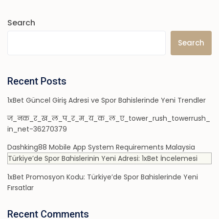
Search
Search
Recent Posts
1xBet Güncel Giriş Adresi ve Spor Bahislerinde Yeni Trendler
ज_नक_र_ख_ल_प_र_म_य_क_ल_ए_tower_rush_towerrush_
in_net-36270379
Dashking88 Mobile App System Requirements Malaysia
Türkiye’de Spor Bahislerinin Yeni Adresi: 1xBet İncelemesi
1xBet Promosyon Kodu: Türkiye’de Spor Bahislerinde Yeni
Fırsatlar
Recent Comments