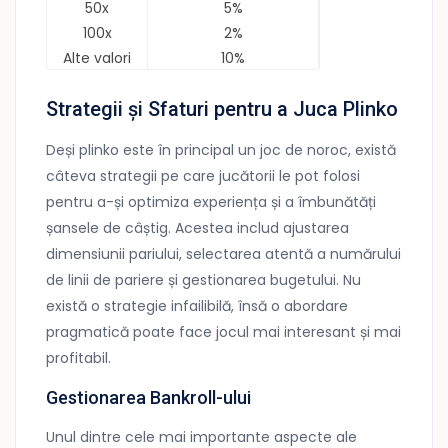
50x
5%
100x
2%
Alte valori
10%
Strategii și Sfaturi pentru a Juca Plinko
Deși plinko este în principal un joc de noroc, există
câteva strategii pe care jucătorii le pot folosi
pentru a-și optimiza experiența și a îmbunătăți
șansele de câștig. Acestea includ ajustarea
dimensiunii pariului, selectarea atentă a numărului
de linii de pariere și gestionarea bugetului. Nu
există o strategie infailibilă, însă o abordare
pragmatică poate face jocul mai interesant și mai
profitabil.
Gestionarea Bankroll-ului
Unul dintre cele mai importante aspecte ale