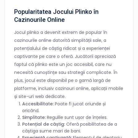
Popularitatea Jocului Plinko în
Cazinourile Online
Jocul plinko a devenit extrem de popular în
cazinourile online datorită simplității sale, a
potențialului de câștig ridicat și a experienței
captivante pe care o oferă. Jucătorii apreciază
faptul că plinko este un joc accesibil, care nu
necesită cunoștințe sau strategii complicate. În
plus, jocul este disponibil pe o gamă largă de
platforme, inclusiv cazinouri online, aplicații mobile
și site-uri web dedicate.
Accesibilitate:
Poate fi jucat oriunde și
oricând.
Simplitate:
Regulile sunt ușor de înțeles.
Potențial de câștig:
Oferă posibilitatea de a
câștiga sume mari de bani.
Experiență captivantă:
Elementul de aleatoriu