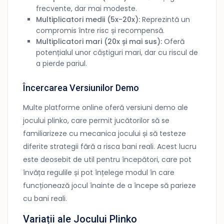
frecvente, dar mai modeste.
Multiplicatori medii (5x-20x):
Reprezintă un
compromis între risc și recompensă.
Multiplicatori mari (20x și mai sus):
Oferă
potențialul unor câștiguri mari, dar cu riscul de
a pierde pariul.
Încercarea Versiunilor Demo
Multe platforme online oferă versiuni demo ale
jocului plinko, care permit jucătorilor să se
familiarizeze cu mecanica jocului și să testeze
diferite strategii fără a risca bani reali. Acest lucru
este deosebit de util pentru începători, care pot
învăța regulile și pot înțelege modul în care
funcționează jocul înainte de a începe să parieze
cu bani reali.
Variații ale Jocului Plinko