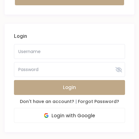
Login
Login
Don't have an account?
|
Forgot Password?
Login with Google