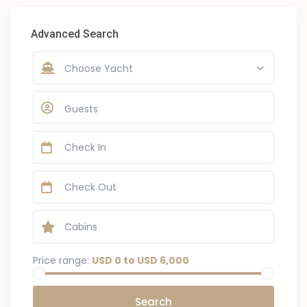
Advanced Search
Choose Yacht
Guests
Price range:
USD 0 to USD 6,000