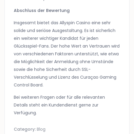
Abschluss der Bewertung
Insgesamt bietet das Allyspin Casino eine sehr
solide und seriöse Ausgestaltung. Es ist sicherlich
ein weiterer wichtiger Kandidat für jeden
Glücksspiel-Fans. Der hohe Wert an Vertrauen wird
von verschiedenen Faktoren unterstützt, wie etwa
die Möglichkeit der Anmeldung ohne Umstände
sowie die hohe Sicherheit durch SSL-
Verschlüsselung und Lizenz des Curaçao Gaming
Control Board.
Bei weiteren Fragen oder für alle relevanten
Details steht ein Kundendienst gerne zur
Verfügung.
Category:
Blog