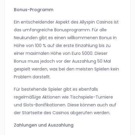
Bonus-Programm
Ein entscheidender Aspekt des Allyspin Casinos ist
das umfangreiche Bonusprogramm. Für alle
Neukunden gibt es einen willkommenen Bonus in
Höhe von 100 % auf die erste Einzahlung bis zu
einer maximalen Höhe von Euro 5000. Dieser
Bonus muss jedoch vor der Auszahlung 50 Mal
gespielt werden, was bei den meisten Spielen kein
Problem darstellt.
Für bestehende Spieler gibt es ebenfalls
regelmäßige Aktionen wie Tischspiele-Turniere
und Slots-Bonifikationen. Diese können auch auf
der Startseite des Casinos abgerufen werden.
Zahlungen und Auszahlung