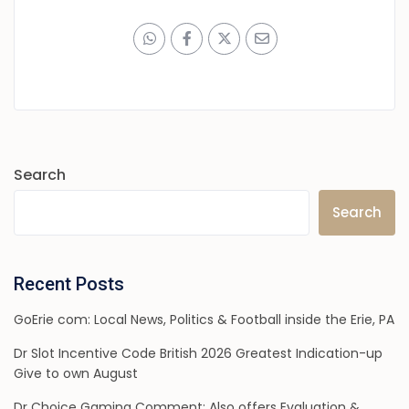
Search
Search
Recent Posts
GoErie com: Local News, Politics & Football inside the Erie, PA
Dr Slot Incentive Code British 2026 Greatest Indication-up
Give to own August
Dr Choice Gaming Comment: Also offers Evaluation &