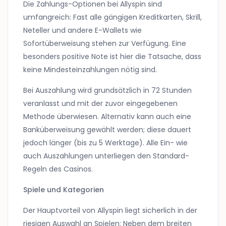
Die Zahlungs-Optionen bei Allyspin sind
umfangreich: Fast alle gängigen Kreditkarten, Skrill,
Neteller und andere E-Wallets wie
Sofortüberweisung stehen zur Verfügung. Eine
besonders positive Note ist hier die Tatsache, dass
keine Mindesteinzahlungen nötig sind.
Bei Auszahlung wird grundsätzlich in 72 Stunden
veranlasst und mit der zuvor eingegebenen
Methode überwiesen. Alternativ kann auch eine
Banküberweisung gewählt werden; diese dauert
jedoch länger (bis zu 5 Werktage). Alle Ein- wie
auch Auszahlungen unterliegen den Standard-
Regeln des Casinos.
Spiele und Kategorien
Der Hauptvorteil von Allyspin liegt sicherlich in der
riesigen Auswahl an Spielen: Neben dem breiten