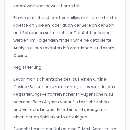
verantwortungsbewusst arbeitet.
Ein wesentlicher Aspekt von Allyspin ist seine breite
Palette an Spielen, aber auch der Bereich der Boni
und Zahlungen sollte nicht außer Acht gelassen
werden. Im Folgenden finden wir eine detaillierte
Analyse aller relevanten Informationen zu diesem
Casino.
Registrierung
Bevor man sich entscheidet, auf einen Online-
Casino-Besucher zuzukommen, ist es wichtig, das
Registrierungsverfahren näher in Augenschein zu
nehmen. Beim Allyspin verläuft dies sehr schnell
und einfach: Ein paar Minuten sind genug, um
einen neuen Spielerkonto anzulegen.
Zunächst muss der Nutzer eine E-Mail-Adresse, ein