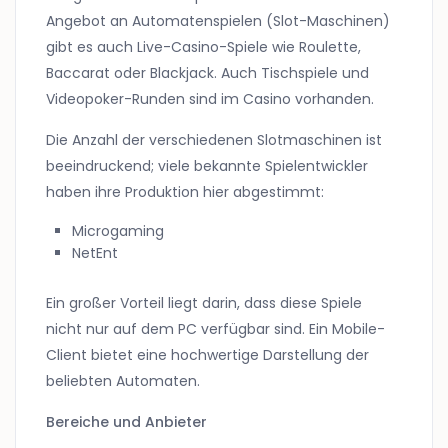
Angebot an Automatenspielen (Slot-Maschinen)
gibt es auch Live-Casino-Spiele wie Roulette,
Baccarat oder Blackjack. Auch Tischspiele und
Videopoker-Runden sind im Casino vorhanden.
Die Anzahl der verschiedenen Slotmaschinen ist
beeindruckend; viele bekannte Spielentwickler
haben ihre Produktion hier abgestimmt:
Microgaming
NetEnt
Ein großer Vorteil liegt darin, dass diese Spiele
nicht nur auf dem PC verfügbar sind. Ein Mobile-
Client bietet eine hochwertige Darstellung der
beliebten Automaten.
Bereiche und Anbieter