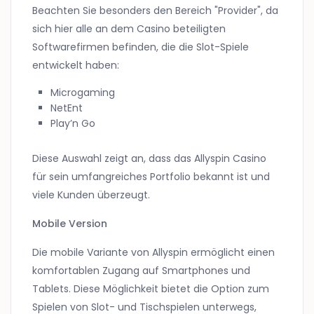
Beachten Sie besonders den Bereich "Provider", da
sich hier alle an dem Casino beteiligten
Softwarefirmen befinden, die die Slot-Spiele
entwickelt haben:
Microgaming
NetEnt
Play’n Go
Diese Auswahl zeigt an, dass das Allyspin Casino
für sein umfangreiches Portfolio bekannt ist und
viele Kunden überzeugt.
Mobile Version
Die mobile Variante von Allyspin ermöglicht einen
komfortablen Zugang auf Smartphones und
Tablets. Diese Möglichkeit bietet die Option zum
Spielen von Slot- und Tischspielen unterwegs,