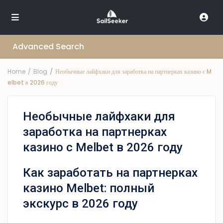
Advanced Search
Home
Blog
Необычные лайфхаки для заработка на партнерках казино с M
elbet в 2026 году
Необычные лайфхаки для
заработка на партнерках
казино с Melbet в 2026 году
Как заработать на партнерках
казино Melbet: полный
экскурс в 2026 году