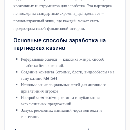
креативных инструментов для заработка. Эта партнерка
не похода на стандартные скромни_цы: здесь все –
полнометражный экшн, где каждый может стать
продюсером своей финансовой истории.
Основные способы заработка на
партнерках казино
Реферальные ссылки — классика жанра, способ
заработка без вложений.
Создание контента (стримы, блоги, видеообзоры) на
тему казино Melbet.
Использование социальных сетей для активного
привлечения игроков.
Настройка email-маркетинга и публикация
эксклюзивных предложений.
Запуск рекламных кампаний через контекст и
таргетинг.