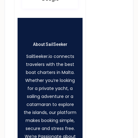
About SailSeeker
SailSeeker.io connects
travelers with the best
boat charters in Malta.
Whether you’re looking
for a private yacht, a
sailing adventure or a
catamaran to explore
the islands, our platform
makes booking simple,
secure and stress free.
We’re Passionate about