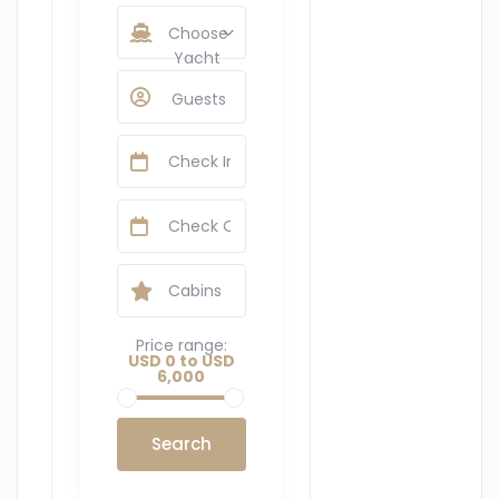
Choose
Yacht
Guests
Price range:
USD 0 to USD
6,000