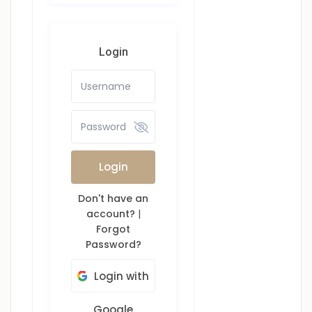
Login
Login
Don't have an
account?
|
Forgot
Password?
Login with
Google