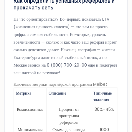
Как определить успешных рефералов и
прокачать сеть
На что ориентироваться? Во-первых, показатель LTV
(жизненная ценность клиента) — это вам не просто
цифра, а символ стабильности. Во-вторых, уровень
вовлечённости — сколько и как часто ваш реферал играет,
сколько депозитов делает. Наконец, география — жители
Екатеринбурга дают теплый стабильный поток, а по
Москве звонок на 8 (800) 700-29-90 ещё и подогреет
ваш настрой на результат!
Ключевые метрики партнёрской программы Melbet
Метрика
Описание
Типичные
значения
Комиссионные
Процент от
30%–45%
проигрыша
рефералов
Минимальная
Сумма для вывода
1000