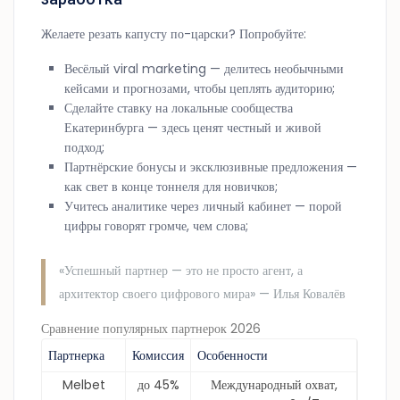
Желаете резать капусту по-царски? Попробуйте:
Весёлый viral marketing — делитесь необычными
кейсами и прогнозами, чтобы цеплять аудиторию;
Сделайте ставку на локальные сообщества
Екатеринбурга — здесь ценят честный и живой
подход;
Партнёрские бонусы и эксклюзивные предложения —
как свет в конце тоннеля для новичков;
Учитесь аналитике через личный кабинет — порой
цифры говорят громче, чем слова;
«Успешный партнер — это не просто агент, а
архитектор своего цифрового мира» — Илья Ковалёв
Сравнение популярных партнерок 2026
Партнерка
Комиссия
Особенности
Melbet
до 45%
Международный охват,