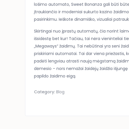
lošimo automato, Sweet Bonanza gali būti būtent
įtraukiančio ir moderniai sukurto kazino žaidim
pasirinkimu. Ieškote dinamiško, vizualiai patraukla
Skirtingai nuo įprastų automatų, čia norint laimėt
išsidėstę bet kur! Tačiau, tai nėra vieninteliai ti
„Megaways“ žaidimų. Tai nebūtinai yra seni žaidim
priskiriami automatai. Tai dar viena priežastis
padėti lengviau atrasti naują mėgstamą žaidimą
dėmesio – nors nemažai žaidėjų žaidžia išjungę 
papildo žaidimo eigą.
Category:
Blog