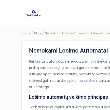
Choose Yacht
G
Price ra
Home
Blog
Nemokami Losimo Automatai Internetu be 
Nemokami Losimo Automatai In
Renkantis automatą nereikia žiūrėti tik į išlei
puikią vaizdo kokybę, kuri yra geresnė net ir už
išsiskiria ypač aukšta grafika, netrūksta vaizdo 
mėnesį galima rasti vis
playfina casino
naujų au
nuostolinga.
Lošimo automatų veikimo principas
Tai klasikine europietiška rulete paremtas ruletė