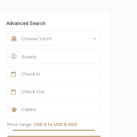
Advanced Search
Choose Yacht
Guests
Price range:
USD 0 to USD 6,000