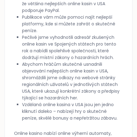
že většina nejlepších online kasin v USA
podporuje PayPal.
Publikace vám může pomoci najít nejlepší
platformy, kde si můžete zahrát o skutečné
peníze.
Pečlivě jsme vyhodnotili adresář zkušených
online kasin ve Spojených státech pro tento
rok a nabídli spolehlivé společnosti, které
dodržují místní zákony o hazardních hrách.
Abychom hráčům skutečně usnadnili
objevování nejlepších online kasin v USA,
shromáždili jsme odkazy na webové stránky
regionálních uživatelů v jednotlivých státech
USA, které ukazují konkrétní zákony a předpisy
týkající se hazardních her.
Vzdělaná online kasina v USA jsou jen jedno
kliknutí daleko – nabízejí hry o skutečné
peníze, skvělé bonusy a nepřetržitou zábavu.
Online kasino nabízí online výherní automaty,