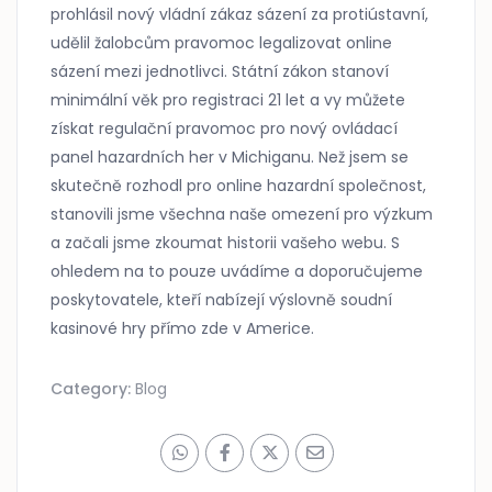
prohlásil nový vládní zákaz sázení za protiústavní,
udělil žalobcům pravomoc legalizovat online
sázení mezi jednotlivci. Státní zákon stanoví
minimální věk pro registraci 21 let a vy můžete
získat regulační pravomoc pro nový ovládací
panel hazardních her v Michiganu. Než jsem se
skutečně rozhodl pro online hazardní společnost,
stanovili jsme všechna naše omezení pro výzkum
a začali jsme zkoumat historii vašeho webu. S
ohledem na to pouze uvádíme a doporučujeme
poskytovatele, kteří nabízejí výslovně soudní
kasinové hry přímo zde v Americe.
Category:
Blog