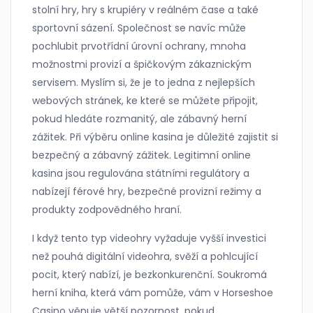
stolní hry, hry s krupiéry v reálném čase a také
sportovní sázení. Společnost se navíc může
pochlubit prvotřídní úrovní ochrany, mnoha
možnostmi provizí a špičkovým zákaznickým
servisem. Myslím si, že je to jedna z nejlepších
webových stránek, ke které se můžete připojit,
pokud hledáte rozmanitý, ale zábavný herní
zážitek. Při výběru online kasina je důležité zajistit si
bezpečný a zábavný zážitek. Legitimní online
kasina jsou regulována státními regulátory a
nabízejí férové ​​hry, bezpečné provizní režimy a
produkty zodpovědného hraní.
I když tento typ videohry vyžaduje vyšší investici
než pouhá digitální videohra, svěží a pohlcující
pocit, který nabízí, je bezkonkurenční. Soukromá
herní kniha, která vám pomůže, vám v Horseshoe
Casino věnuje větší pozornost, pokud