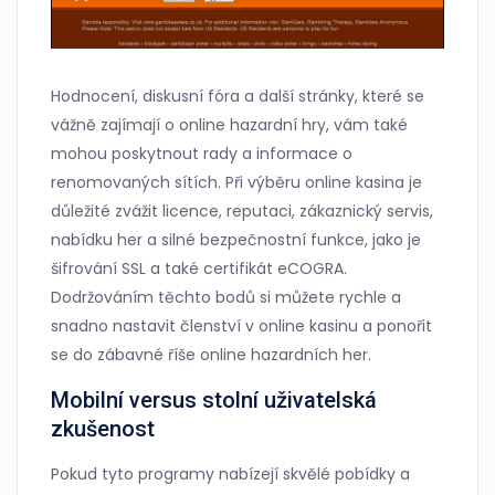
Hodnocení, diskusní fóra a další stránky, které se
vážně zajímají o online hazardní hry, vám také
mohou poskytnout rady a informace o
renomovaných sítích. Při výběru online kasina je
důležité zvážit licence, reputaci, zákaznický servis,
nabídku her a silné bezpečnostní funkce, jako je
šifrování SSL a také certifikát eCOGRA.
Dodržováním těchto bodů si můžete rychle a
snadno nastavit členství v online kasinu a ponořit
se do zábavné říše online hazardních her.
Mobilní versus stolní uživatelská
zkušenost
Pokud tyto programy nabízejí skvělé pobídky a