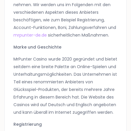
nehmen. Wir werden uns im Folgenden mit den
verschiedenen Aspekten dieses Anbieters
beschäftigen, wie zum Beispiel Registrierung,
Account-Funktionen, Boni, Zahlungsverfahren und
mrpunter-de.de
sicherheitlichen Maßnahmen.
Marke und Geschichte
MrPunter Casino wurde 2020 gegründet und bietet
seitdem eine breite Palette an Online-Spielen und
Unterhaltungsmöglichkeiten. Das Unternehmen ist
Teil eines renommierten Anbieters von
Glücksspiel-Produkten, der bereits mehrere Jahre
Erfahrung in diesem Bereich hat. Die Website des
Casinos wird auf Deutsch und Englisch angeboten
und kann überall im Internet zugegriffen werden.
Registrierung