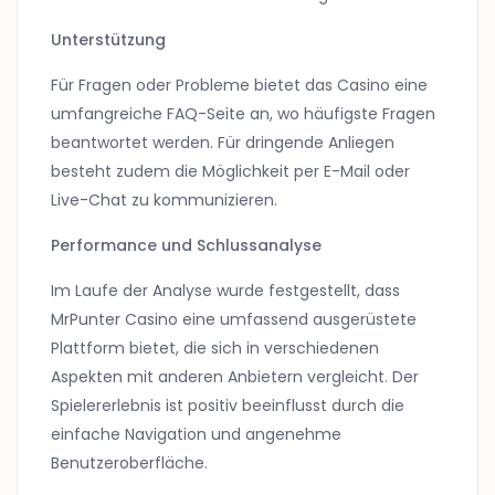
Unterstützung
Für Fragen oder Probleme bietet das Casino eine
umfangreiche FAQ-Seite an, wo häufigste Fragen
beantwortet werden. Für dringende Anliegen
besteht zudem die Möglichkeit per E-Mail oder
Live-Chat zu kommunizieren.
Performance und Schlussanalyse
Im Laufe der Analyse wurde festgestellt, dass
MrPunter Casino eine umfassend ausgerüstete
Plattform bietet, die sich in verschiedenen
Aspekten mit anderen Anbietern vergleicht. Der
Spielererlebnis ist positiv beeinflusst durch die
einfache Navigation und angenehme
Benutzeroberfläche.