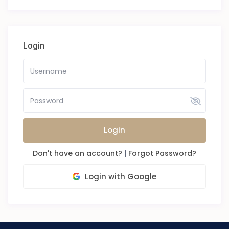
Login
Login
Don't have an account?
|
Forgot Password?
Login with Google