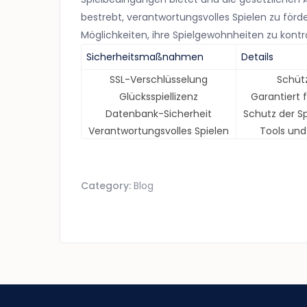
bestrebt, verantwortungsvolles Spielen zu förd
Möglichkeiten, ihre Spielgewohnheiten zu kontro
Sicherheitsmaßnahmen
Details
SSL-Verschlüsselung
Schütz
Glücksspiellizenz
Garantiert 
Datenbank-Sicherheit
Schutz der S
Verantwortungsvolles Spielen
Tools und
Category:
Blog