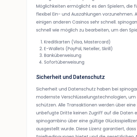
Möglichkeiten ermöglicht es den Spielern, di
flexibel Ein- und Auszahlungen vorzunehmen. A
einigen anderen Casinos sehr schnell. spinoga
schnell wie möglich zu bearbeiten, um den Spie
Kreditkarten (Visa, Mastercard)
E-Wallets (PayPal, Neteller, Skrill)
Banküberweisung
Sofortüberweisung
Sicherheit und Datenschutz
Sicherheit und Datenschutz haben bei spinogam
modernste Verschlüsselungstechnologien, um di
schützen. Alle Transaktionen werden über eine
unbefugte Dritte keinen Zugriff auf die Daten 
spinogambino über eine gültige Glücksspielliz
ausgestellt wurde. Diese Lizenz garantiert, das
Spielbedingungen bietet und die gesetzlichen 