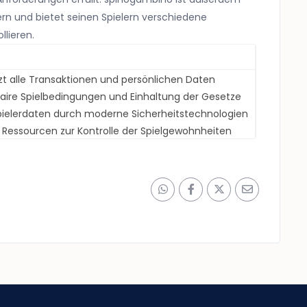
ern und bietet seinen Spielern verschiedene
llieren.
t alle Transaktionen und persönlichen Daten
faire Spielbedingungen und Einhaltung der Gesetze
pielerdaten durch moderne Sicherheitstechnologien
 Ressourcen zur Kontrolle der Spielgewohnheiten