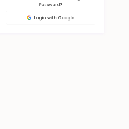
Password?
Login with Google