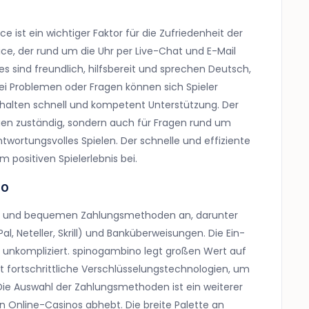
 ist ein wichtiger Faktor für die Zufriedenheit der
ce, der rund um die Uhr per Live-Chat und E-Mail
es sind freundlich, hilfsbereit und sprechen Deutsch,
Bei Problemen oder Fragen können sich Spieler
halten schnell und kompetent Unterstützung. Der
agen zuständig, sondern auch für Fragen rund um
ortungsvolles Spielen. Der schnelle und effiziente
positiven Spielerlebnis bei.
no
ren und bequemen Zahlungsmethoden an, darunter
al, Neteller, Skrill) und Banküberweisungen. Die Ein-
d unkompliziert. spinogambino legt großen Wert auf
t fortschrittliche Verschlüsselungstechnologien, um
. Die Auswahl der Zahlungsmethoden ist ein weiterer
n Online-Casinos abhebt. Die breite Palette an