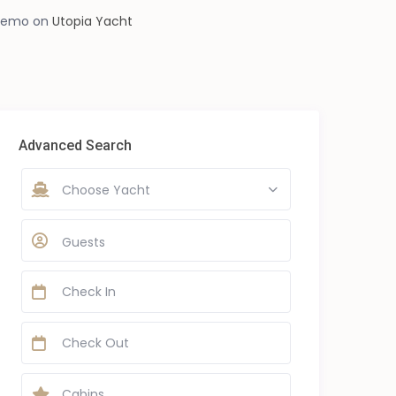
demo
on
Utopia Yacht
Advanced Search
Choose Yacht
Guests