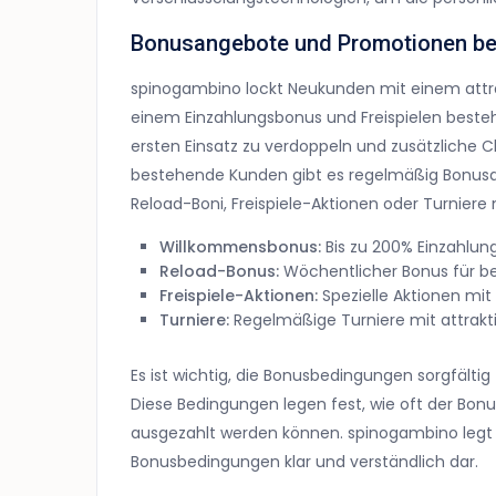
Bonusangebote und Promotionen be
spinogambino lockt Neukunden mit einem attra
einem Einzahlungsbonus und Freispielen besteht
ersten Einsatz zu verdoppeln und zusätzliche 
bestehende Kunden gibt es regelmäßig Bonusa
Reload-Boni, Freispiele-Aktionen oder Turniere m
Willkommensbonus:
Bis zu 200% Einzahlun
Reload-Bonus:
Wöchentlicher Bonus für 
Freispiele-Aktionen:
Spezielle Aktionen mit 
Turniere:
Regelmäßige Turniere mit attrakti
Es ist wichtig, die Bonusbedingungen sorgfälti
Diese Bedingungen legen fest, wie oft der Bo
ausgezahlt werden können. spinogambino legt W
Bonusbedingungen klar und verständlich dar.