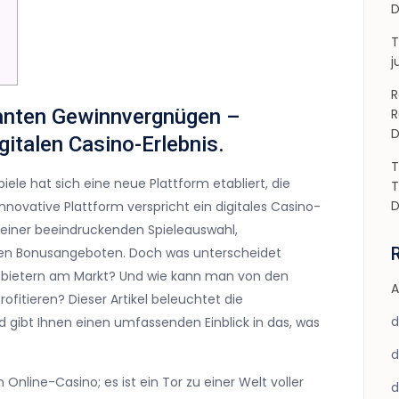
D
T
j
R
tanten Gewinnvergnügen –
R
D
italen Casino-Erlebnis.
T
ele hat sich eine neue Plattform etabliert, die
T
D
 innovative Plattform verspricht ein digitales Casino-
 einer beeindruckenden Spieleauswahl,
iven Bonusangeboten. Doch was unterscheidet
nbietern am Markt? Und wie kann man von den
A
ofitieren? Dieser Artikel beleuchtet die
gibt Ihnen einen umfassenden Einblick in das, was
Online-Casino; es ist ein Tor zu einer Welt voller